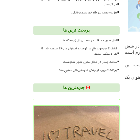
در گرمسار
هزینه نصب نیروگاه خورشیدی خانگی
پربحث ترین ها
آغاز مدیریت آفات در تعدادی از زیستگاه ها
ن در شش
کشف 2 تن چوب تاغ در کوهپایه اصفهان طی 24 ساعت اخیر 8
ازم است
نفر دستگیر شدند
ساخت وساز در جنگل بدون مجوز ممنوعست
ست، این
برداشت چوب از جنگل های هیرکانی ممنوع ماند
نوان یک
جدیدترین ها