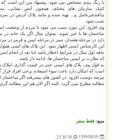
با رنگ بندی مشخص می شود. پیشنهاد من این است که این
کمک سازمان های مختلف همچون آتش نشانی، مدی
پدافندغیرعامل و... تهیه شده و مانند پلاک آدرس در سرد
نصب شود.
وی افزود: این مورد سبب می شود تا مردم از وضعیت ایم
ساختمان ها با خبر شوند. بعنوان مثال اگر یک خانه در مر
دارد در مرحله هشدار، سبز در مرحله ایمن و قرمز در مر
این کارشناس ایمنی اظهار نمود: این پلاک های ایمنی همو
ماهه اول سال در شرایط اخطار باشد اما بعد از انجام ایمن
که نظارت بر ایمنی ساختمان ها، ادامه دار باشد.
به قول وی، پلاک های ایمنی حتی در قیمت گذاری املاک و
است که امکان دارد باعث سوء استفاده برخی افراد قرار گ
مرشد دوست افزود: در کشور های پیشرفته اگر ساختمان ایمن
مطالبه مطرح نمی گردد. البته اگر الان هم این مطالبه گری 
منبع:
فقط سفر
1399/08/09
23:30:38