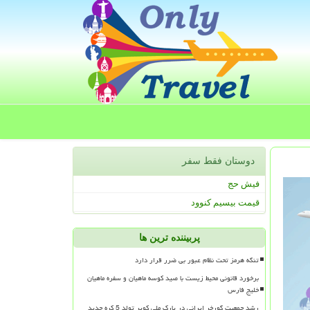
دوستان فقط سفر
فیش حج
قیمت بیسیم کنوود
پربیننده ترین ها
تنگه هرمز تحت نظام عبور بی ضرر قرار دارد
برخورد قانونی محیط زیست با صید کوسه ماهیان و سفره ماهیان
خلیج فارس
رشد جمعیت گورخر ایرانی در پارک ملی کویر تولد 5 کره جدید