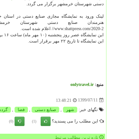
دستی شهرستان خرمشهر برگزار می گردد.
لینک ورود به نمایشگاه مجازی صنایع دستی در استان خ
//www.shattpress.com/2020-2 اعلام شده است.
این نمایشگاه عصر روز پنجشنبه (۱۰ مهر ماه) ساعت ۱۶ برگزار می گردد. و هر روز از ساعت ۹ تا ۱۴ و ۱۷ تا ۲۱ امکان بازدید دارد.
این نمایشگاه تا تاریخ ۲۲ مهر برقرار است.
منبع:
onlytravel.ir
1399/07/11
13:48:21
تگهای خبر:
شهر
,
صنایع دستی
,
فضا
,
گرد
این مطلب را می پسندید؟
(0)
(1)
تازه ترین مطالب مرتبط