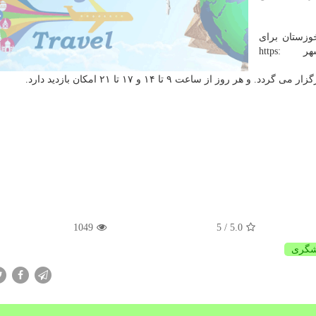
وزستان برای
هنرمندان صنایع دستی شهرستان خرمشهر https:
1049
/ 5
5.0
شگری