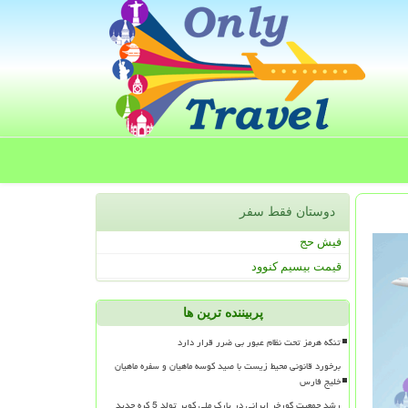
دوستان فقط سفر
فیش حج
قیمت بیسیم کنوود
پربیننده ترین ها
تنگه هرمز تحت نظام عبور بی ضرر قرار دارد
برخورد قانونی محیط زیست با صید کوسه ماهیان و سفره ماهیان
خلیج فارس
رشد جمعیت گورخر ایرانی در پارک ملی کویر تولد 5 کره جدید