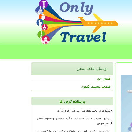
دوستان فقط سفر
فیش حج
قیمت بیسیم کنوود
پربیننده ترین ها
تنگه هرمز تحت نظام عبور بی ضرر قرار دارد
برخورد قانونی محیط زیست با صید کوسه ماهیان و سفره ماهیان
خلیج فارس
رشد جمعیت گورخر ایرانی در پارک ملی کویر تولد 5 کره جدید