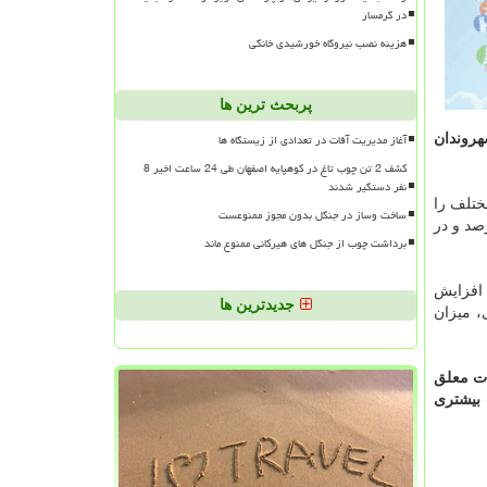
در گرمسار
هزینه نصب نیروگاه خورشیدی خانگی
پربحث ترین ها
آغاز مدیریت آفات در تعدادی از زیستگاه ها
ری زا وارد ریه شهروندان
کشف 2 تن چوب تاغ در کوهپایه اصفهان طی 24 ساعت اخیر 8
نفر دستگیر شدند
قلیه مختلف را
ساخت وساز در جنگل بدون مجوز ممنوعست
خاطرنشان کرد: سهم این خودرو ها در تولید منواکسیدکربن ۴۶ درصد، در تولید اکسیدهای نیتروژن ۴۵ درصد و در
برداشت چوب از جنگل های هیرکانی ممنوع ماند
 افزایش
جدیدترین ها
، میزان
ات معلق
 بیشتری