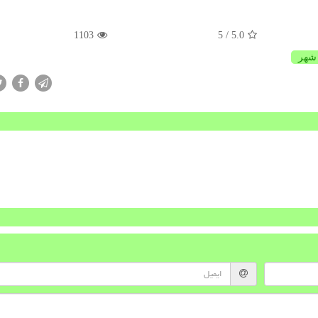
1103
/ 5
5.0
شهر