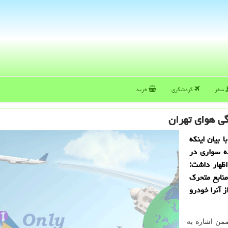
سفر
گردشگری
خرید
 بیان اینكه
 فرسوده سواری در
ستند، اظهار داشت:
منابع متحرك
هی از آنرا خودرو
من اشاره به