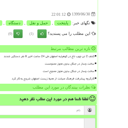
1399/06/30
22:01:12
تگهای خبر:
پایتخت
,
حمل و نقل
,
دستگاه
,
این مطلب را می پسندید؟
(0)
(1)
تازه ترین مطالب مرتبط
کشف 2 تن چوب تاغ در کوهپایه اصفهان طی 24 ساعت اخیر 8 نفر دستگیر شدند
ساخت وساز در جنگل بدون مجوز ممنوعست
ساخت وساز در جنگل بدون مجوز ممنوع است
کارگروه پیشرفت فرهنگ صیانت از محیط زیست اصفهان شروع به کار کرد
نظرات بینندگان در مورد این مطلب
لطفا شما هم
در مورد این مطلب
نظر دهید