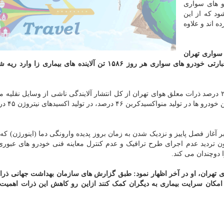
و های سواری
د که از این
 کرده اند و علاوه
 سواری تهران
سالانه در مجموع ۵۷۹ هزار تن است، اظهار داشت: به عبارتی خودرو های سواری هر روز ۱۵۸۶ تن آلاینده های بیما
شهیدزاده با اشاره به اینکه ۸۲ درصد اکسیدهای گوگرد و ۲۳ درصد ذرات معلق هوای تهران از کل انتشار آلایندگی ناشی از وسایل ن
خودرو های سواری تولید می کنند، 
غاز فصل پاییز و نزدیک شدن به زمان بروز پدیده وارونگی دما (اینورژن) که
دون تردید عدم اجرای طرح ترافیک و عدم کنترل معاینه فنی خودرو های عبوری
ا دوچندان می کند.
هران، او در آخر اظهار نمود: طبق گزارش های سازمان بهداشت جهانی ذر
 امکان سرایت بیماری به دیگران کمک کنند ازاین رو کاهش این ذرات اهمیت