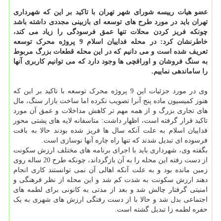
عضو هیات رییسه شورای شهر تهران با تاکید بر این که شهرداری
تهران باید در مورد طرح های توسعه ای بازبینی مجددی داشته باشد
چونکه فریز کردن محلات تنها عمق فرسودگی را زیاد می کند،
خاطرنشان کرد: در محله فداییان اسلام 9 پروژه محرک توسعه
تعریف شده است و می دانیم که در این محله قطعات بزرگ مربوط
به سنگ فروشان و اوراقچی ها وجود دارد که می توانیم کاربری آنها
را ساماندهی نماییم.
وی در مورد جزئیات این 9 پروژه محرک توسعه با تاکید بر این که
هنوز کمیسیون ماده پنج آنرا تصویب نکرده اما ساخت بازار سنگ، مال
های تجاری بزرگ و از همه مهم تر کاهش مداخلات و عمق آن مورد
تاکید قرار گرفته است، اظهار داشت: متاسفانه لایه های پشتی محور
فداییان اسلام به علت آنکه سال ها فریز شده بودند حالا به بافت
فرسوده ای تبدیل شدند که تنها راه چاره آنها نوسازی است.
بگفته وی، شهرداری باید با اجرای برنامه های مختلف ارزش سکونت
از دست رفته این محله را به آن بازگرداند، چونکه طرح 20 ساله روی
زمین مانده بود و به علت آنکه اهالی آن نمی توانستند کاری انجام
دهند ارزش سکونت به شدت کم شد و این محله از نظر فرهنگی و
امنیتی گرفتار چالش شد و بعد از مدتی به کانونی برای لطمه های
اجتماعی بدل شد و حالا با از دست رفتگی ارزش های شهری به یک
حفره لطمه زا تبدیل گشته است.