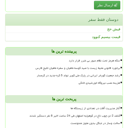
ارسال نظر
دوستان فقط سفر
فیش حج
قیمت بیسیم کنوود
پربیننده ترین ها
تنگه هرمز تحت نظام عبور بی ضرر قرار دارد
برخورد قانونی محیط زیست با صید کوسه ماهیان و سفره ماهیان خلیج فارس
رشد جمعیت گورخر ایرانی در پارک ملی کویر تولد 5 کره جدید در گرمسار
هزینه نصب نیروگاه خورشیدی خانگی
پربحث ترین ها
آغاز مدیریت آفات در تعدادی از زیستگاه ها
کشف 2 تن چوب تاغ در کوهپایه اصفهان طی 24 ساعت اخیر 8 نفر دستگیر شدند
ساخت وساز در جنگل بدون مجوز ممنوعست