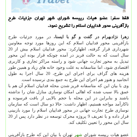
فقط سفر: عضو هیات رییسه شورای شهر تهران جزئیات طرح
بازآفرینی محور فداییان اسلام را تشریح نمود.
زهرا نژادبهرام در گفت و گو با ایسنا،
در مورد جزئیات طرح
بازآفرینی محور فداییان اسلام که این روزها مورد توجه معاونین
شهرداری قرار گرفته، اظهارکرد: محور فداییان اسلام بیش از 20
سال است که به حالت فریز در آمده چونکه قرار بوده این محور
تبدیل به محور تجارت جهانی شود و راسته مراکز تجاری و کاربری
اقتصادی شود، اما متاسفانه به علت وجود خانه های زیاد و همین طور
هزینه های گزاف برای اجرای این طرح، 20 سال اجرا به طول
انجامید و هنوز هم اجرای این طرح به جمع بندی نرسیده است.
وی با بیان این که متاسفانه فریز شدن محله فداییان اسلام آن هم با
عمق بالا سبب شده که اهالی امکان نوسازی منازل شان را نداشته
باشند و بنابراین در این محله با حجم بالایی از بافت فرسوده و
ناکارآمد مواجه هستیم، اظهار داشت: حالا دو سال است که سازمان
نوسازی طرح تجارت جهانی در محور فداییان اسلام را مورد بازبینی
قرار داده و با تعریف 9 پروژه محرک توسعه در نظر دارد پس از 20
سال این محور را تعیین تکلیف کند.
عضو هیات رییسه شورای
شهر
تهران با بیان این که طرح بازآفرینی