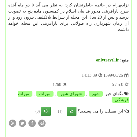
نژادبهرام در خاتمه خاطرنشان کرد: به نظر می آید تا دو ماه آینده
طرح بازآفرینی محور فداییان اسلام در کمیسیون ماده پنج به تصویب
برسد و پس از 20 سال این محله از شرایط بلاتکلیفی بیرون رود و از
آن زمان شهرداری راه طولانی برای بازآفرینی این محله خواهد
داشت.
منبع:
onlytravel.ir
1399/06/26
14:13:39
1260
/ 5
5.0
تگهای خبر:
شهر
,
شورای شهر
,
میراث
,
میراث
فرهنگی
این مطلب را می پسندید؟
(0)
(1)