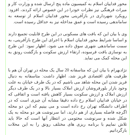
محور فداییان اسلام به کمیسیون ماده پنج ارسال شده و وزارت کار و
میراث فرهنگی نیز نظرات خودرا در این خصوص ارائه کردند، افزود:
رویکرد شهرداری در بازآفرینی محور فداییان اسلام از توسعه به
ساماندهی رسیده است و عمق مداخله نیز به حداقل رسیده است.
وی با بیان این که بافت های مسکونی در این طرح قابلیت تجمیع دارند
و اساسا شرایط محور فداییان اسلام با اجرای این طرح بازآفرینی، به
سمت ساماندهی شهری سوق داده می شود، اظهار نمود: این طرح
به نوسازی بافت فرسوده، ارتقاء ارزش سکونت و بازگشت رونق به
این محله کمک می نماید.
نژادبهرام با بیان این که متاسفانه 20 سال یک محله در تهران آن هم با
ظرفیت های اقتصادی فریز شد، اظهار داشت: متاسفانه به دنبال
فریز شدن این محله شاهد می باشیم که در یک طرف خیابان به علت
وجود بازار بلورفروشان ارزش املاک بسیار بالا و در یک طرف دیگر
ارزش املاک و ارزش سکونت بسیار کاهش یافته است و اتفاقی که
در خیابان فداییان اسلام رخ داده دقیقا مشابه آن چیزی است که در
اطراف دانشگاه تهران رخ داده است و می بینیم که این دو محله
اگرچه فاصله بسیاری از هم دارند، اما سرنوشت هر دو محله به یک
شکل شده و سرنوشت محتومی در انتظار آنها است که حالا باید
تلاش نماییم با برنامه ریزی های مختلف رونق را به این محلات
بازگردانیم.