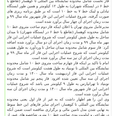
فاز نخست شامل محدوده نمایشگاه بین المللی تا کوهسار (تقاطع با
خط ۶ در ایستگاه شهران) به طول ۱۲ کیلومتر و همین طور ایستگاه
تبادلی و لینک خط ۷ به خط ۱۰ است که بر طبق برنامه ریزی های
صورت گرفته، شروع عملیات اجرایی این فاز شهریور ماه سال ۹۹ و
مدت زمان اجرای آن چهار سال برآورد شده است.
مدیرعامل متروی تهران با اعلان اینکه فاز دوم ساخت متروی خط ۱۰
شامل محدوده کوهسار (تقاطع با خط ۶ در ایستگاه شهران) تا میدان
ساحل به طول شش کیلومتر است که شروع عملیات اجرایی این فاز
مهر ماه سال ۹۹ و مدت زمان اجرای آن دو سال برآورد شده اضافه
کرد: فاز سوم شامل محدوده میدان ساحل تا وردآورد به طول هشت
کیلومتر است که شروع عملیات اجرایی این فاز آذر ماه سال ۹۹ و
مدت زمان اجرای آن نیز سه سال برآورد شده است.
امام با تاکید بر اینکه فاز چهارم ساخت متروی خط ۱۰ شامل محدوده
نمایشگاه بین المللی تا نوبنیاد به طول هشت کیلومتر است که شروع
عملیات اجرایی این فاز اردیبهشت ماه سال ۱۴۰۰ و مدت زمان
اجرای آن سه سال تعیین شده افزود: فاز پنجم نیز شامل محدوده
نوبنیاد تا تهرانپارس به طول ۹ کیلومتر می باشد که شروع عملیات
اجرایی این فاز شهریور ماه سال ۱۴۰۰ و مدت زمان اجرای آن سه
سال برآورد شده است.
وی این را هم اظهار داشت که به غیر از فاز اول یعنی محدوده
نمایشگاه بین المللی تا کوهسار، اجرای سایر فازهای این خط منوط
به نهایی شدن مدل تامین مالی و برگزاری مناقصه است ضمن آنکه
در طراحی و اولویت بندی ساخت خط ۱۰ مترو، شاخصه های عبور از