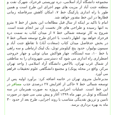
مجموعه دانشگاه آزاد اسلامی، دره توریستی فرحزاد، شهرک نفت و
منطقه جنت آباد از مزیت های مهم اجرای این طرح است و همین
طور با راه اندازی پارکینگ خط ۷، امکان کاهش سرفاصله زمانی
قطارها در این خط مقدور خواهد شد.
امام با تاکید بر اینکه از سال قبل مطالعات این بخش از خط ۷ مترو
به انتها رسیده و طراحی های فاز نخست آن نیز انجام شده است.
شروع به کارِ توسعه شمالی خط ۷ از میدان کتاب به سمت دره
فرحزاد خواهد بود. اظهار داشت: با اجرای طرح توسعه شمالی خط ۷
در بخش حدفاصل میدان کتاب (سعادت آباد) تا تقاطع جنت آباد و
سیمون بولیوار، حدود پنج کیلومتر تونل، یک لینک ارتباطی و سه راهی
با خط ۱۰، سه ایستگاه، چهار هواکش میان تونلی و چهار خروجی
اضطراری راه اندازی می شود که دسترسی شهروندان را به مناطقی
از شمال غرب تهران، بالأخص دانشگاه آزاد اسلامی ( واحد تهران
مرکز، واقع در محله پونک) و مجتمع دانشگاهی علوم تحقیقات فراهم
می آورد.
مدبرعامل متروی تهران در خاتمه اضافه کرد: برآورد اولیه پس از
توسعه شمالی خط ۷ حاکی از افزایش ۲۷ درصدی جذب
مسافر
در
این خط است. عملیات اجرایی پروژه به صورت همزمان در سه
ایستگاه و تونل در مهر ماه ۱۳۹۹ آغاز و پیش بینی می شود در صورت
تامین و تزریق نقدینگی متناسب با روند اجرایی، طرح بعد از حدود ۳۰
ماه به بهره برداری برسد.