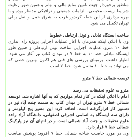
مناطق برخوردار جهت تامین منابع مالی و تهاتر و همین طور رعایت
شرایط زیست محیطی، الزامات جمعیتی و ترافیکی مدنظر بوده و با
بهره برداری از این خط، کریدور غرب به شرق حمل و نقل ریلی
تهران تکمیل می شود.
ساخت ایستگاه تبادلی و تونل ارتباطی خطوط
وی با اعلان اینکه همزمان با آغاز عملیات اجرایی پروژه راه اندازی
خط ۱۰ مترو، عملیات اجرایی ساخت تونل ارتباطی و همین طور
ایستگاه تبادلی خط ۱۰ به خط ۷ در میدان کتاب نیز آغاز می شود.
اظهار داشت: برمبنای بررسی های فنی هم اکنون بهترین خطی که
می تواند به خط ۱۰ متصل شود، خط ۷ است.
توسعه شمالی خط ۷ مترو
مترو به علوم تحقیقات می رسد
امام با اعلان اینکه در کنار تمام مواردی که به آنها اشاره شد، توسعه
شمالی خط ۷ مترو تهران از میدان کتاب به سمت جنت آباد نیز در
دستور کار قرارگرفته است. اضافه کرد: این مسیر پنج کیلومتر و
دارای سه ایستگاه به اسامی اشرفی اصفهانی، دانشگاه آزاد واحد
علوم تحقیقات و جنت آباد شمالی است و در انتهای آن نیز پارکینگ
شمالی خط ۷ قرار دارد.
وی در مورد خاصیت شاخه شمالی خط ۷ افزود: پوشش مناسب