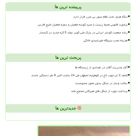
پربیننده ترین ها
تنگه هرمز تحت نظام عبور بی ضرر قرار دارد
برخورد قانونی محیط زیست با صید کوسه ماهیان و سفره ماهیان خلیج فارس
رشد جمعیت گورخر ایرانی در پارک ملی کویر تولد 5 کره جدید در گرمسار
هزینه نصب نیروگاه خورشیدی خانگی
پربحث ترین ها
آغاز مدیریت آفات در تعدادی از زیستگاه ها
کشف 2 تن چوب تاغ در کوهپایه اصفهان طی 24 ساعت اخیر 8 نفر دستگیر شدند
ساخت وساز در جنگل بدون مجوز ممنوعست
برداشت چوب از جنگل های هیرکانی ممنوع ماند
جدیدترین ها