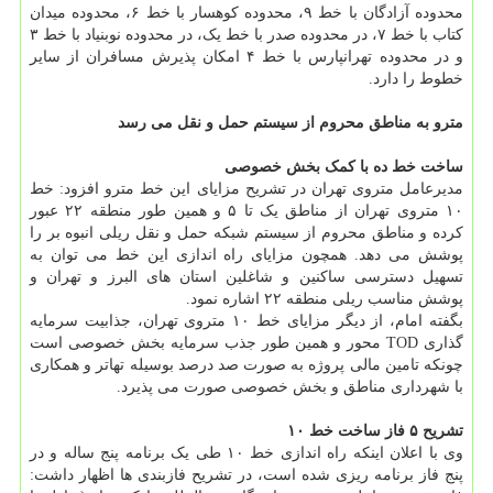
محدوده آزادگان با خط ۹، محدوده کوهسار با خط ۶، محدوده میدان
کتاب با خط ۷، در محدوده صدر با خط یک، در محدوده نوبنیاد با خط ۳
و در محدوده تهرانپارس با خط ۴ امکان پذیرش مسافران از سایر
خطوط را دارد.
مترو به مناطق محروم از سیستم حمل و نقل می رسد
ساخت خط ده با کمک بخش خصوصی
مدیرعامل متروی تهران در تشریح مزایای این خط مترو افزود: خط
۱۰ متروی تهران از مناطق یک تا ۵ و همین طور منطقه ۲۲ عبور
کرده و مناطق محروم از سیستم شبکه حمل و نقل ریلی انبوه بر را
پوشش می دهد. همچون مزایای راه اندازی این خط می توان به
تسهیل دسترسی ساکنین و شاغلین استان های البرز و تهران و
پوشش مناسب ریلی منطقه ۲۲ اشاره نمود.
بگفته امام، از دیگر مزایای خط ۱۰ متروی تهران، جذابیت سرمایه
گذاری TOD محور و همین طور جذب سرمایه بخش خصوصی است
چونکه تامین مالی پروژه به صورت صد درصد بوسیله تهاتر و همکاری
با شهرداری مناطق و بخش خصوصی صورت می پذیرد.
تشریح ۵ فاز ساخت خط ۱۰
وی با اعلان اینکه راه اندازی خط ۱۰ طی یک برنامه پنج ساله و در
پنج فاز برنامه ریزی شده است، در تشریح فازبندی ها اظهار داشت: