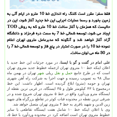
فقط سفر: مقرر است كلنگ راه اندازی خط 10 مترو در ایام آتی به
زمین بخورد و رسما عملیات اجرایی این خط جدید آغاز شود، این در
حالیست كه همزمان با آغاز ساخت خط 10 مترو كه به روش TOD
ایجاد می شود، توسعه شمالی خط 7 به سمت دره فرحزاد و دانشگاه
آزاد آغاز خواهد شد و آنگونه كه مدبرعامل متروی تهران اعلام
نموده خط 10 را در صورت اعتبار در پنج فاز و توسعه شمالی خط 7 را
در 30 ماه می توان ساخت.
علی امام در گفت و گو با ایسنا،
در مورد جزئیات این خط جدید با
اعلان اینکه خط ۱۰ متروی تهران ازجمله خطوط جدید متروی تهران
است که در طرح جامع
حمل و نقل
ریلی
شهر
تهران در بهمن ماه
سال ۹۸ به تصویب رسیده و جهت اجرا به شرکت راه آهن شهری
تهران و حومه (مترو) ابلاغ گردیده است. اظهار داشت: این خط
درمجموع با ۴۳ کیلومتر طول و ۳۵ ایستگاه، در غربی ترین نقطه از
ایستگاه مترو وردآورد واقع در خط ۵ متروی تهران شروع شده و در
شرقی ترین نقطه در محدوده قنات کوثر در تقاطع بزرگراه های شهید
زین الدین و شهید باقری به خط ۴ متروی تهران متصل خواهد شد.
وی با اعلان اینکه خط ۱۰ شامل هفت ایستگاه تقاطعی با سایر
خطوط متروی تهران است اضافه کرد: در محدوده وردآورد با خط ۵،