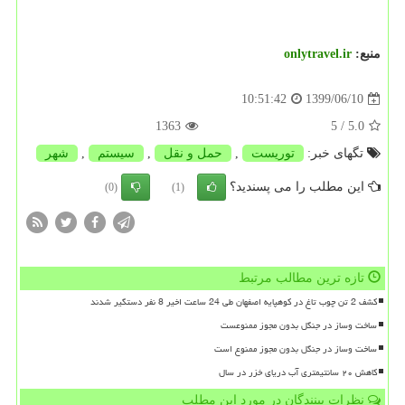
منبع:
onlytravel.ir
1399/06/10
10:51:42
1363
/ 5
5.0
تگهای خبر:
توریست
,
حمل و نقل
,
سیستم
,
شهر
این مطلب را می پسندید؟
(0)
(1)
تازه ترین مطالب مرتبط
کشف 2 تن چوب تاغ در کوهپایه اصفهان طی 24 ساعت اخیر 8 نفر دستگیر شدند
ساخت وساز در جنگل بدون مجوز ممنوعست
ساخت وساز در جنگل بدون مجوز ممنوع است
کاهش ۲۰ سانتیمتری آب دریای خزر در سال
نظرات بینندگان در مورد این مطلب