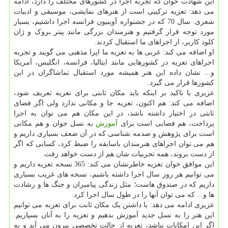
این شهادت خوان که تجربه اجرا در کشورهای مختلف را دارد، ادامه
می دهد: تعزیه ترکیبی است از هنرهای نمایشی، موسیقی و ادبیات
شعری. سال 70 که در جشنواره آوینیون فرانسه اجرا داشتیم، بسیار
مورد توجه قرار گرفتیم و هنرمندان بزرگی مانند پیتر بروک و ژان
کلود کاریر، از اجراهای ما استقبال کردند.
او اضافه می کند: غربی ها به تعزیه ما اپرا مذهبی می گویند و تجربه
اجراهای تعزیه در کشورهایی مانند ایتالیا، فرانسه، انگلیس، آمریکا
و... نشان داده این هنر همیشه مورد استقبال تماشاگران در این
کشورها قرار می گیرد.
عزیزی با تاکید بر اینکه باید مکان ثابتی برای تعزیه تعریف شود،
اضافه می کند: هم اکنون، تعزیه جا و مکانی ندارد ولی اگر فضای
ثابتی در اختیار داشته باشد، در این مکان هم می توان به اجرا
پرداخت، هم فضایی است برای
آموزش
به نسل جوان و هم مکانی
است برای پژوهش و صدمه شناسی که در آن ضعف بسیاری داریم و
هم می توان اجراهای هنرمندان باسابقه را ضبط کرد، کسانی که اگر
از دست بروند، همه تجربیات شان هم از دست خواهد رفت.
این موافق خوان تعزیه خاطرنشان می کند: 365 نسخه تعزیه داریم و
می توانیم هر روز سال اجرا داشته باشیم، نسخه های غریب بسیاری
داریم که در صندوق هاست؛ مثل زندگی پیامبران و جنگ ها و رشادت
ها و... که می توان آنها را در طول سال اجرا کرد.
عزیزی ادامه می دهد: با داشتن یک مکان ثابت برای تعزیه می توانیم
این هنر را به نسل جدید آموزش بدهیم و تعزیه را به آنان بسپاریم.
اگر این امکانات نباشد، تعزیه از حالت تخصصی بیرون می آید و به