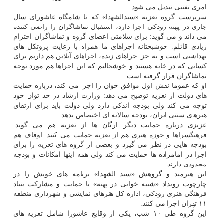
امری تفننی تبدیل می شود.
سرپرست گروه تعزیه «سیدالشهدا» که تا شامگاه عاشورای سال
جاری در پهنه رودکی اجرا دارد، استقبال تماشاگران را راضی کننده
می داند و می گوید: برای سلامتی اعضای گروه و تماشاگران احترام
زیادی قائلم. خوشبختانه اجراهای ما همراه با رعایت پروتکل های
بهداشتی است و به جز اجراهای زنده، اجراهای آنلاین هم داریم برای
کسانی که در خانه هستند و خوشحالیم که این اجراها هم مورد توجه
تماشاگران قرار گرفته است.
او که عموما نقش اول موافق خوان را اجرا می کند، درباره حمایت
های دولت از تعزیه توضیح می دهد: وزارت ارشاد در حد توان خود
توجه می کند ولی بودجه اندکی دارد ولی دولت باید برای ارتقای
هنرهای سنتی ایران، بودجه سالانه ای اختصاص بدهد.
عزیزی درباره حمایت دیگر ارگان ها از تعزیه هم می گوید:
فرهنگسراها و حوزه هنری هم از تعزیه حمایت می کنند. اوقاف هم
بودجه هایی در نظر می گیرد و بعضی از گروه های تعزیه را برای
اجرا در امامزاده ها حمایت می کند ولی همه اینها امکانات و بودجه
محدودی دارند.
این هنرمند و گروهش «سید الشهدا» برنامه های خویش را در
چارچوب رویداد «شبیه خوانی در پهنه» با حمایت و مشارکت بنیاد
فرهنگی هنری رودکی، اداره کل هنرهای نمایشی و شهرداری منطقه
۱۱ تهران اجرا می کنند.
این گروه طی ۱۰ شب، یکی از وقایع عاشورا شامل تعزیه های