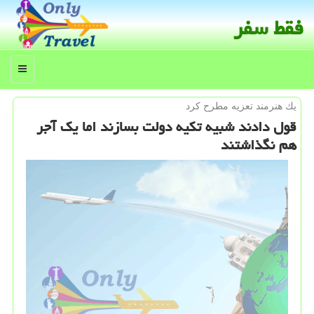
فقط سفر
منو
یك هنرمند تعزیه مطرح كرد
قول دادند شبیه تكیه دولت بسازند اما یك آجر
هم نگذاشتند