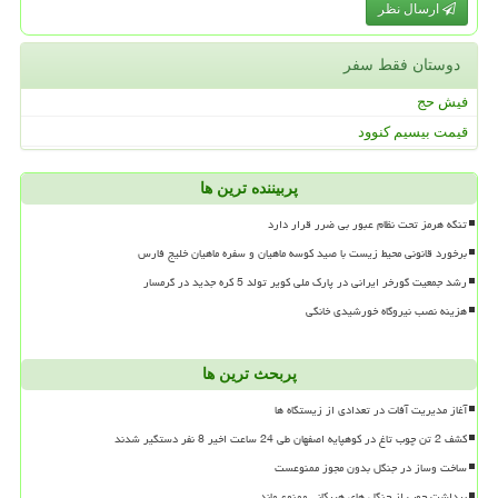
ارسال نظر
دوستان فقط سفر
فیش حج
قیمت بیسیم کنوود
پربیننده ترین ها
تنگه هرمز تحت نظام عبور بی ضرر قرار دارد
برخورد قانونی محیط زیست با صید کوسه ماهیان و سفره ماهیان خلیج فارس
رشد جمعیت گورخر ایرانی در پارک ملی کویر تولد 5 کره جدید در گرمسار
هزینه نصب نیروگاه خورشیدی خانگی
پربحث ترین ها
آغاز مدیریت آفات در تعدادی از زیستگاه ها
کشف 2 تن چوب تاغ در کوهپایه اصفهان طی 24 ساعت اخیر 8 نفر دستگیر شدند
ساخت وساز در جنگل بدون مجوز ممنوعست
برداشت چوب از جنگل های هیرکانی ممنوع ماند