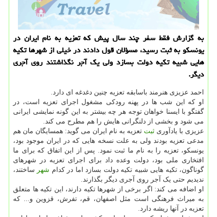
به گزارش فقط سفر چند سال پیش كه تعزیه به نام ایران در
یونسكو به ثبت رسید، مسؤلان قول دادند در خیلی از شهرها تكیه
هایی شبیه تكیه دولت بسازد ولی یك آجر نگذاشتند روی آجری
دیگر.
احمد عزیزی هنرمند باسابقه تعزیه چنین دغدغه ای دارد.
او که این شب ها در پهنه رودکی مشغول اجرای تعزیه است، در
گفتگو با ایسنا خواهان توجه هر چه بیشتر به این گونه نمایشی ایرانی
می شود و بخشی از دلنگرانی هایش را هم مطرح می کند.
عزیزی با یادآوری
ثبت
تعزیه به نام ایران می گوید: همسایگان مان هم
مدعی تعزیه بودند ولی به علت نسخه هایی که در ایران موجود بود،
یونسکو، تعزیه را به نام ما ثبت نمود. پس از این اتفاق که برای ما
افتخاری ملی بود، دولت وعده داد برای اجرای تعزیه در شهرهای
گوناگون، تکیه هایی شبیه تکیه دولت بسازد اما در کدام
شهر
ساختند،
ندیدیم حتی یک آجر روی آجری دیگر بگذارند.
او اضافه می کند: اگر برخی از شهرها تکیه دارند، این تکیه ها متعلق
به میراث فرهنگی است مثل اصفهان، قم، تفرش، قزوین و... که
تعزیه در آنها ریشه دارد.