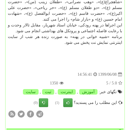
«شاهچراغ(ع)»، «وهب نصرانی»، «طفلان زینب (س)»، «حضرت
مسلم (ع)»، «دو طفلان مسلم (ع)»، «حر ریاحی»، «حضرت علی
اکبر(ع)»، «حضرت قاسم (ع)»، «حضرت ابوالفضل (ع)»، «شهادت
امام حسین (ع)» و «بازار شام» را اجرا می کنند.
این اجراها در پهنه رودکی، خیابان استاد شهریار، مقابل تالار وحدت و
با رعایت فاصله اجتماعی و پروتکل های بهداشتی انجام می شود.
برنامه «شبیه خوانی در پهنه» به صورت زنده هر شب از سایت
اینترنتی نمایش نت پخش می شود.
1399/06/08
14:56:41
1350
/ 5
5.0
تگهای خبر:
آموزش
,
اینترنت
,
ثبت
,
سایت
این مطلب را می پسندید؟
(0)
(1)