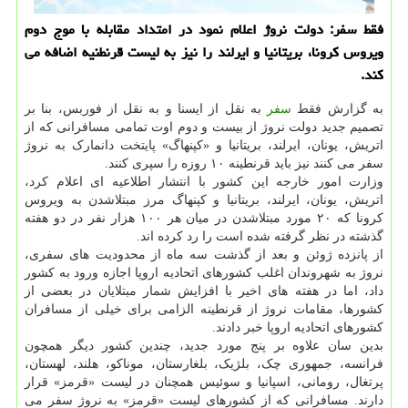
فقط سفر: دولت نروژ اعلام نمود در امتداد مقابله با موج دوم
ویروس كرونا، بریتانیا و ایرلند را نیز به لیست قرنطنیه اضافه می
كند.
به گزارش فقط
سفر
به نقل از ایسنا و به نقل از فوربس، بنا بر
تصمیم جدید دولت نروژ از بیست و دوم اوت تمامی مسافرانی که از
اتریش، یونان، ایرلند، بریتانیا و «کپنهاگ» پایتخت دانمارک به نروژ
سفر می کنند نیز باید قرنطینه ۱۰ روزه را سپری کنند.
وزارت امور خارجه این کشور با انتشار اطلاعیه ای اعلام کرد،
اتریش، یونان، ایرلند، بریتانیا و کپنهاگ مرز مبتلاشدن به ویروس
کرونا که ۲۰ مورد مبتلاشدن در میان هر ۱۰۰ هزار نفر در دو هفته
گذشته در نظر گرفته شده است را رد کرده اند.
از پانزده ژوئن و بعد از گذشت سه ماه از محدودیت های سفری،
نروژ به شهروندان اغلب کشورهای اتحادیه اروپا اجازه ورود به کشور
داد، اما در هفته های اخیر با افزایش شمار مبتلایان در بعضی از
کشورها، مقامات نروژ از قرنطینه الزامی برای خیلی از مسافران
کشورهای اتحادیه اروپا خبر دادند.
بدین سان علاوه بر پنج مورد جدید، چندین کشور دیگر همچون
فرانسه، جمهوری چک، بلژیک، بلغارستان، موناکو، هلند، لهستان،
پرتغال، رومانی، اسپانیا و سوئیس همچنان در لیست «قرمز» قرار
دارند. مسافرانی که از کشورهای لیست «قرمز» به نروژ سفر می