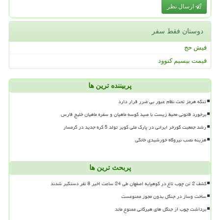
ارسال نظر
دوستان فقط سفر
فیش حج
قیمت بیسیم کنوود
پربیننده ترین ها
تنگه هرمز تحت نظام عبور بی ضرر قرار دارد
برخورد قانونی محیط زیست با صید کوسه ماهیان و سفره ماهیان خلیج فارس
رشد جمعیت گورخر ایرانی در پارک ملی کویر تولد 5 کره جدید در گرمسار
هزینه نصب نیروگاه خورشیدی خانگی
پربحث ترین ها
کشف 2 تن چوب تاغ در کوهپایه اصفهان طی 24 ساعت اخیر 8 نفر دستگیر شدند
ساخت وساز در جنگل بدون مجوز ممنوعست
برداشت چوب از جنگل های هیرکانی ممنوع ماند