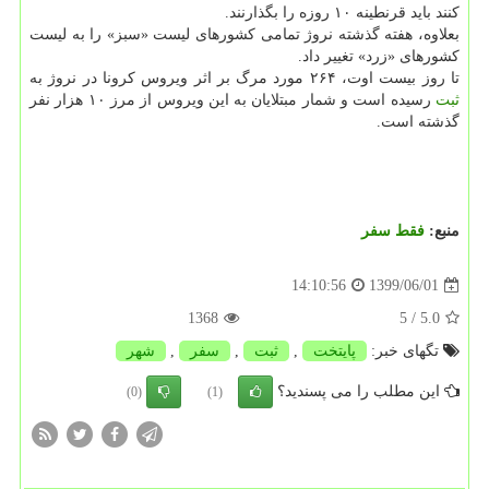
کنند باید قرنطینه ۱۰ روزه را بگذارنند.
بعلاوه، هفته گذشته نروژ تمامی کشورهای لیست «سبز» را به لیست
کشورهای «زرد» تغییر داد.
تا روز بیست اوت، ۲۶۴ مورد مرگ بر اثر ویروس کرونا در نروژ به
ثبت
رسیده است و شمار مبتلایان به این ویروس از مرز ۱۰ هزار نفر
گذشته است.
منبع:
فقط سفر
1399/06/01
14:10:56
1368
/ 5
5.0
تگهای خبر:
پایتخت
,
ثبت
,
سفر
,
شهر
این مطلب را می پسندید؟
(0)
(1)