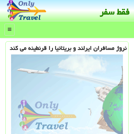
فقط سفر
منو
نروژ مسافران ایرلند و بریتانیا را قرنطینه می كند