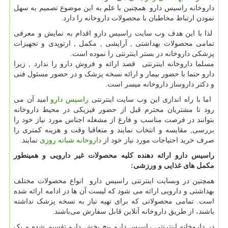
داروخانه راسیس دارو همچنین با علم به این موضوع تصمیم به سهل
نمودن ارتباط مخاطبان با محصولات داروخانه را دارد.
لذا با این هدف وب سایت راسیس دارو اقدام به نمایش و معرفی
تمامی محصولات بهداشتی , آرایشی , مکمل , ارتوپدی و تجهیزات
پزشکی داروخانه در بستر اینترنتی را نموده است.
مسلما داروخانه اینترنتی قصد ارائه و فروش دارو را ندارد , زیرا
دارو حتما با حضور بیمار و ارائه نسخه پزشک و در حضور مسئول فنی
و دکتر داروساز داروخانه میسر است.
اما با راه اندازی این وب سایت اینترنتی
راسیس دارو
امید آن می
رود تا مشتریان محترم قبل از حضور فیزیکی در محیط داروخانه
بتوانند در فرصت مناسب و فارغ از مشغله اجناس مورد نیاز خود را
بررسی, مقایسه و انتخاب نمایند و متعاقبا وقت و هزینه کمتری را
صرف خرید احتیاجات مورد نیاز خود از
داروخانه شبانه روزی
نمایند.
راسیس دارو ارائه دهنده کلیه محصولات غیر دارویی و همینطور
مکمل های غذایی و ورزشی
:
همچنین در وبسایت اینترنتی راسیس دارو انواع محصولات مختلف
بهداشتی و دارویی ارائه می شود که لیست آن ها در ادامه ارائه شده
است. تمامی محصولاتی که برای تهیه نیاز به نسخه پزشک نداشته
باشند، از طریق داروخانه آنلاین قابل سفارش می‌باشند.
در داروخانه اینترنتی راسیس دارو پنج بخش دارو تقسیم شده و یک