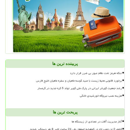
پربیننده ترین ها
تنگه هرمز تحت نظام عبور بی ضرر قرار دارد
برخورد قانونی محیط زیست با صید کوسه ماهیان و سفره ماهیان خلیج فارس
رشد جمعیت گورخر ایرانی در پارک ملی کویر تولد 5 کره جدید در گرمسار
هزینه نصب نیروگاه خورشیدی خانگی
پربحث ترین ها
آغاز مدیریت آفات در تعدادی از زیستگاه ها
کشف 2 تن چوب تاغ در کوهپایه اصفهان طی 24 ساعت اخیر 8 نفر دستگیر شدند