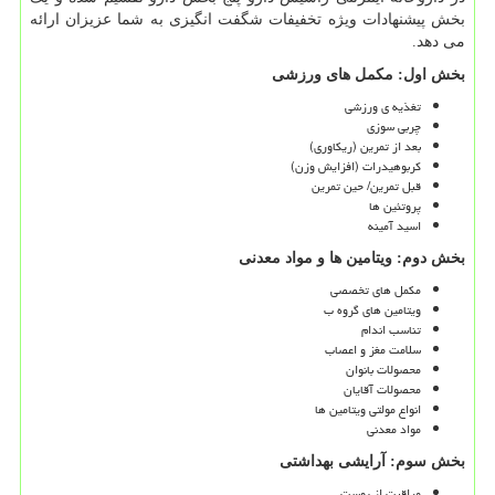
بخش پیشنهادات ویژه تخفیفات شگفت انگیزی به شما عزیزان ارائه
می دهد.
بخش اول: مکمل های ورزشی
تغذیه ی ورزشی
چربی سوزی
بعد از تمرین (ریکاوری)
کربوهیدرات (افزایش وزن)
قبل تمرین/ حین تمرین
پروتئین ها
اسید آمینه
بخش دوم: ویتامین ها و مواد معدنی
مکمل های تخصصی
ویتامین های گروه ب
تناسب اندام
سلامت مغز و اعصاب
محصولات بانوان
محصولات آقایان
انواع مولتی ویتامین ها
مواد معدنی
بخش سوم: آرایشی بهداشتی
مراقبت از پوست