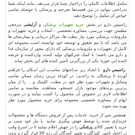
مکمل اطلاعات کاملی را دراختیار شما قرار می‌دهد، مانند اینکه شما
به‌راحتی بتوانید در بین قفسه‌ها بچرخید و پزشکی با حوصله تمامی
خواص آن مکمل را توضیح دهید.
راسیس دارو در بخش
خرید تجهیزات پزشکی
و
آرایشی
مرجعی
مطمئن جهت بررسی، مشاوره تخصصی ، انتخاب و خرید تجهیزات و
ملزومات پزشکی مورد نیاز مطب ها، مراکز درمانی و بیمارستان ها
می باشد که با تیم تحقیق و توسعه خود توانسته است مجموعه ای
کامل از تجهیزات و ملزومات پزشکی که دارای مجوز از سازمان غذا
و دارو می باشند؛ با کمک شرکتهای تولید کننده، واردکننده و عرضه
کننده این حوزه؛ یکی از بزرگترین تامین کننده های این بخش نماید.
راسیس دارو
با ایجـاد زیر سـاختهای مناسـب این امـکان را فراهـم
آورده تا پزشکان به راحتـی؛ در کوتـاه تریـن زمـان ممکن تمامی
وسایل و تجهیزات مورد نظر خود در مطب، کلینیک و ... را از میان
برترین برندهای موجود بازار جستجو، مشاهده، مقایسه و تمامی
اطلاعات لازم در خصوص آن محصول را کسب نمایند و در صورت
ابهام از مشاوره تخصصی مجموعه برای خرید محصول مورد نظر
بهره مند شوند.
همچنین پس از خرید، خدمات پس از فروش دستگاه ها و محصولات
خریداری شده را توسط جهش پیگیری نمایند. یا نیاز خود مبنی بر
خرید یا تعمیر کالای
پزشکی
را در جهش اعلام نمایند تا در اسرع وقت
در اختیار تامین کنندگان و تعمیر کنندگان آن رده کالا قرار گیرد و بدون