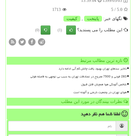
1399/05/03
15:39:04
1713
/ 5
5.0
تگهای خبر:
پایتخت
,
كیفیت
این مطلب را می پسندید؟
(0)
(1)
تازه ترین مطالب مرتبط
ذخایر سدهای تهران بهبود یافت چالش کم آبی ادامه دارد
283 فوتی و 7500 مجروح در تصادفات تهران به سبب بی توجهی به فاصله طولی
شاخص آلودگی هوا همچنان قابل قبول
هوای تهران در وضعیت نارنجی و آلوده است
نظرات بینندگان در مورد این مطلب
لطفا شما هم
نظر دهید