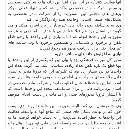
آنها فعالیت کنند که در این طرح ابتدا این خانه ها به شرکتی خصوصی
و سپس شرکت مادر تخصصی واگذار شد که پیشنهاد فعلی مرکز
پژهش های مجلس این مسئولیت را از شرکت مادر تخصصی به
تشکل های صنفی استانی وجامعه هتلداران واگذار می کند.
وی به بد سابقه بودن خانه های غیرمجاز در یزد اشاره میکند و می
گوید: در استان یزد هم قبلا فعالیتهایی با هدف ساماندهی و عرضه
مجوز به این واحدها انجام شد اما بسیاری از این واحدها با وجود قطع
تلفن و برخورد و شناسایی و همینطور برخورد با وب سایت های
غیرمجاز حتی برای دریافت مجوز هم رجوع نکردند.
نیازی به افزایش خانه های مسافر نداریم
مدیر کل میراث فرهنگی یزد با بیان این که یکسری از این واحدها با
تنها قطع یک باره تلفن تعداد زیادی شناسایی شد، می گوید: تعداد این
واحدها در یزد بسیار زیاد بود که علیرغم این که کرونا منجر به تضرر
قابل ملاحظه ای به واحدهای اقامتی به خصوص جامعه هتلداران شده
است اما این واحدها همچنان فعالیت دارند و شرکت مادر تخصصی در
استان یزد برنامه هایی را برای ساماندهی مجدد این واحدها داشت که
با انتشار کرونا مجوزهای قبلی و اقدامات در دست انجام متوقف
گردید.
وی خاطرنشان می کند: البته مدیریت این خانه ها روند بدی نیست
چون که در نهایت تشکل های صنفی که منافع آنها به واسطه فعالیت
این واحدها به خطر افتاده مدیریت را به دست خواهد گرفت اما به
اعتقاد جامعه هتلدارن، یزد به واسطه تعداد قابل توجهی از هتل ها و
واحدهای مجاز اقامتی و مهمانپذیرها نیازی به افزابش فعالیت خانه