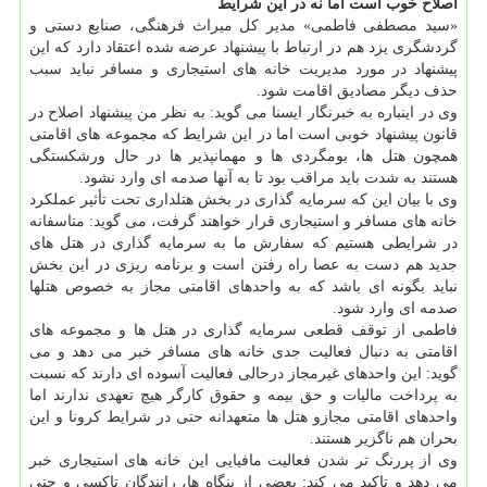
اصلاح خوب است اما نه در این شرایط
«سید مصطفی فاطمی» مدیر کل میراث فرهنگی، صنایع دستی و
گردشگری یزد هم در ارتباط با پیشنهاد عرضه شده اعتقاد دارد که این
پیشنهاد در مورد مدیریت خانه های استیجاری و مسافر نباید سبب
حذف دیگر مصادیق اقامت شود.
وی در اینباره به خبرنگار ایسنا می گوید: به نظر من پیشنهاد اصلاح در
قانون پیشنهاد خوبی است اما در این شرایط که مجموعه های اقامتی
همچون هتل ها، بومگردی ها و مهمانپذیر ها در حال ورشکستگی
هستند به شدت باید مراقب بود تا به آنها صدمه ای وارد نشود.
وی با بیان این که سرمایه گذاری در بخش هتلداری تحت تأثیر عملکرد
خانه های مسافر و استیجاری قرار خواهند گرفت، می گوید: متاسفانه
در شرایطی هستیم که سفارش ما به سرمایه گذاری در هتل های
جدید هم دست به عصا راه رفتن است و برنامه ریزی در این بخش
نباید بگونه ای باشد که به واحدهای اقامتی مجاز به خصوص هتلها
صدمه ای وارد شود.
فاطمی از توقف قطعی سرمایه گذاری در هتل ها و مجموعه های
اقامتی به دنبال فعالیت جدی خانه های مسافر خبر می دهد و می
گوید: این واحدهای غیرمجاز درحالی فعالیت آسوده ای دارند که نسبت
به پرداخت مالیات و حق بیمه و حقوق کارگر هیچ تعهدی ندارند اما
واحدهای اقامتی مجازو هتل ها متعهدانه حتی در شرایط کرونا و این
بحران هم ناگزیر هستند.
وی از پررنگ تر شدن فعالیت مافیایی این خانه های استیجاری خبر
می دهد و تاکید می کند: بعضی از بنگاه ها، رانندگان تاکسی و حتی