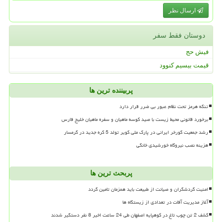
ارسال نظر
دوستان فقط سفر
فیش حج
قیمت بیسیم کنوود
پربیننده ترین ها
تنگه هرمز تحت نظام عبور بی ضرر قرار دارد
برخورد قانونی محیط زیست با صید کوسه ماهیان و سفره ماهیان خلیج فارس
رشد جمعیت گورخر ایرانی در پارک ملی کویر تولد 5 کره جدید در گرمسار
هزینه نصب نیروگاه خورشیدی خانگی
پربحث ترین ها
امنیت گردشگران و صیانت از طبیعت باید همزمان تامین گردد
آغاز مدیریت آفات در تعدادی از زیستگاه ها
کشف 2 تن چوب تاغ در کوهپایه اصفهان طی 24 ساعت اخیر 8 نفر دستگیر شدند