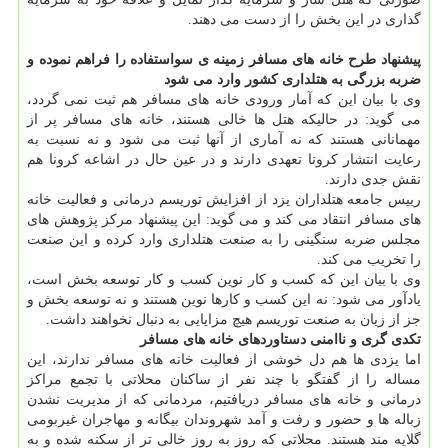
گذاری در این بخش را از دست می دهند.
پیشنهاد طرح خانه های مسافر زمینه ی سواستفاده را فراهم نموده و
ضربه بزرگی به هتلداری کشور وارد می شود
وی با بیان این که آمار ورودی خانه های مسافر هم ثبت نمی گردد،
می گوید: در حالیکه هتل ها خالی هستند، خانه های مسافر پر از
مهمانانی هستند که نه آماری از آنها ثبت می شود و نه نسبت به
رعایت انتشار کرونا تعهدی دارند و در عین حال در اشاعه کرونا هم
نقش جدی دارند.
رییس جامعه هتلداران یزد از افزایش توریسم درمانی و فعالیت خانه
های مسافر انتقاد می کند و می گوید: این پیشنهاد مرکز پژوهش های
مجلس ضربه سنگینی را به صنعت هتلداری وارد کرده و این صنعت
را تخریب می کند.
وی با بیان این که کسب و کار نوین کسب و کار توسعه بخش است،
یادآور می شود: نه این کسب و کارها نوین هستند و نه توسعه بخش و
جز از زیان به صنعت توریسم هیچ مزایایی به دنبال نخواهند داشت.
تکدی گری و ناامنی دستاوردهای خانه های مسافر
اما یزدی ها هم دل خوشی از فعالیت خانه های مسافر ندارند، این
مساله را از گفتگو با چند نفر از ساکنان محلاتی با تجمع مراکز
درمانی و خانه های مسافر دریافتیم، مردمانی که از مدیریت نشدن
زباله ها و حضور و رفت و آمد شهروندان بیگانه و مهاجران غیربومی
گلایه مند هستند. محلاتی که روز به روز خالی تر از سکنه شده و به