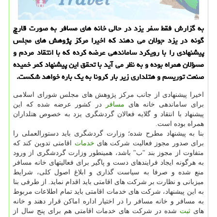
به گزارش فقط سفر یزد در حالی خانه های مسافر به صورت قارچ
گونه در یزد جولان می دهند كه اخیرا مركز پژوهش های مجلس
پیشنهادی را با رویكرد ساماندهی عرضه كرده كه با انتقاد مردم و
مسؤلان همراه بوده و به نظر می آید با تحقق این پیشنهاد كمر خمیده
صنعت توریسم و هتلداری زیر بار كرونا به یك باره خواهد شكست.
اخیرا پیشنهادی از جانب مرکز پژوهش های مجلس شورای اسلامی
برای ساماندهی خانه های
مسافر
در کشور عرضه شده که این
پیشنهاد با انتقاد و گلایه فعالان گردشگری یزد به خصوص هتلداران
همراه بوده است.
بنا به پیشنهاد مطرح شده؛ وزارت گردشگری باید دستورالعملی را
برای صدور مجوز فعالیت شرکت های
خدمات
اقامتی تدوین کند که
متفاوت از مجوز بند "ب" باشد، همینطور وزارت گردشگری از ورود
به هرگونه ایجاد فرایندهای دست و پاگیر برای فعالیتهای خانه مسافر
منع شده و صرفا به سیاست گذاری و ابلاغ اصول کلی، شرایط
میزبانی و نظارت بر شرکت های اقامتی باید اقدام نماید. از طرفی بنا
به این پیشنهاد، شرکت های خدمات اقامتی باید تمام اطلاعات مربوط
به مسافر و خانه مسافر را در اختیار اداره اماکن قرار دهند و خانه
های
ثبت
شده در شرکت های خدمات اقامتی هم برای پنج سال از