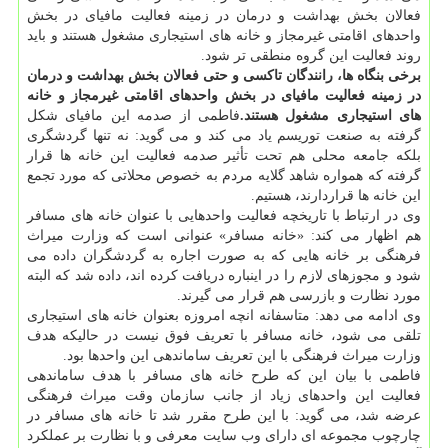
فعالان بخش بهداشت و درمان در زمینه فعالیت مافیای در بخش
واحدهای اقامتی غیرمجاز و خانه های استیجاری مشغول هستند و باید
روند فعالیت این گروه منطقی تر شود.
برخی بنگاه ها، رانندگان تاکسی و حتی فعالان بخش بهداشت و درمان
در زمینه فعالیت مافیای در بخش واحدهای اقامتی غیرمجاز و خانه
های استیجاری مشغول هستند.
فاطمی از صدمه این مافیای شکل
گرفته به صنعت توریسم یاد می کند و می گوید: نه تنها گردشگری
بلکه جامعه محلی هم تحت تأثیر صدمه فعالیت این خانه ها قرار
گرفته که همواره شاهد گلایه مردم به خصوص محلاتی که مورد تجمع
این خانه ها قراردارند، هستیم.
وی در ارتباط با تاریخچه فعالیت واحدهایی با عنوان خانه های مسافر
هم اظهار می کند: «خانه مسافر» عنوانی است که وزارت میراث
فرهنگی بر خانه هایی که به صورت اجاره به گردشگران داده می
شود و مجوزهای لازم را در اینباره دریافت کرده اند، داده شد که البته
مورد نظارت و بازرسی هم قرار می گیرند.
وی ادامه می دهد: متاسفانه انچه امروزه بعنوان خانه های استیجاری
تلقی می شود، خانه مسافر با تعریف فوق نیست در حالیکه هدف
وزارت میراث فرهنگی با این تعریف ساماندهی این واحدها بود.
فاطمی با بیان این که طرح خانه های مسافر با هدف ساماندهی
فعالیت این واحدهای زیاد از جانب سازمان وقت میراث فرهنگی
عرضه شد، می گوید: با این طرح مقرر شد تا خانه های مسافر در
چارچوب مجموعه ای دارای وب سایت معرفی و با نظارت بر عملکرد