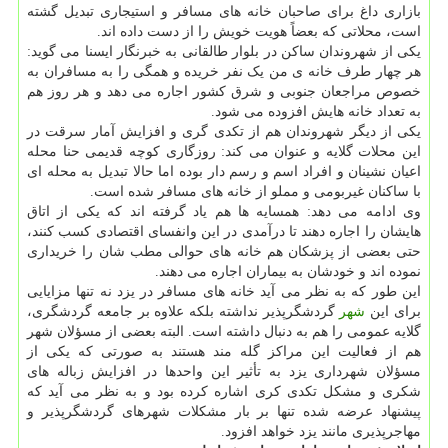
بازاری داغ برای صاحبان خانه های مسافر و استیجاری تبدیل گشته
است، محلاتی که بعضاً هویت خویش را از دست داده اند.
یکی از شهروندان ساکن در بلوار طالقانی به خبرنگار ایسنا می گوید:
هر چهار طرف خانه ی من یک نفر خریده و همگی را به مسافران به
خصوص مراجعان جنوبی و شرق کشور اجاره می دهد و هر روز هم
به تعداد خانه هایش افزوده می شود.
یکی از دیگر شهروندان هم از تکدی گری و افزایش آمار سرقت در
این محلات گلایه و عنوان می کند: روزگاری کوچه قدیمی حنا محله
اعیان نشینان و افراد اسم و رسم دار بوده اما حالا تبدیل به محله ای
با ساکنان غیربومی و مملو از خانه های مسافر شده است.
وی ادامه می دهد: همسایه ها هم یاد گرفته اند که یکی از اتاق
هایشان را اجاره دهند تا درآمدی در این وانفسای اقتصادی کسب کنند،
حتی بعضی از پزشکان هم خانه های حوالی مطب شان را خریداری
نموده اند و خودشان به بیماران اجاره می دهند.
این طور که به نظر می آید خانه های مسافر در یزد نه تنها مزایایی
برای این
شهر
گردشگرپذیر نداشته بلکه علاوه بر جامعه گردشگری،
گلایه عمومی را هم به دنبال داشته است. البته بعضی از مسؤلان شهر
هم از فعالیت این مراکز گله مند هستند به صورتی که یکی از
مسؤلان شهرداری یزد به تأثیر این واحدها در افزایش زباله های
شکری و مشکل تکدی کری اشاره کرده بود و به نظر می آید که
پیشنهاد عرضه شده تنها بر بار مشکلات شهرهای گردشگرپذیر و
مهاجرپذیری مانند یزد خواهد افزود.