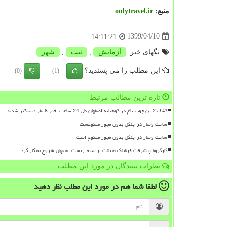
منبع:
onlytravel.ir
1399/04/10
14:11:21
تگهای خبر:
آزمایش
,
ثبت
,
شهر
این مطلب را می پسندید؟
(0)
(1)
تازه ترین مطالب مرتبط
کشف 2 تن چوب تاغ در کوهپایه اصفهان طی 24 ساعت اخیر 8 نفر دستگیر شدند
ساخت وساز در جنگل بدون مجوز ممنوعست
ساخت وساز در جنگل بدون مجوز ممنوع است
کارگروه پیشرفت فرهنگ صیانت از محیط زیست اصفهان شروع به کار کرد
نظرات بینندگان در مورد این مطلب
لطفا شما هم
در مورد این مطلب
نظر دهید