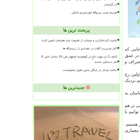
در گرمسار
هزینه نصب نیروگاه خورشیدی خانگی
پربحث ترین ها
امنیت گردشگران و صیانت از طبیعت باید همزمان تامین گردد
آغاز مدیریت آفات در تعدادی از زیستگاه ها
جایی که
 و در عمق
کشف 2 تن چوب تاغ در کوهپایه اصفهان طی 24 ساعت اخیر 8
نفر دستگیر شدند
 صراف و
ساخت وساز در جنگل بدون مجوز ممنوعست
ولین رج
م نزدیک
جدیدترین ها
اسان به
ی تر هم
انیم با
 هستیم،
 معماری