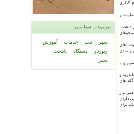
خ گذاری
قایسه و
ر داشت:
موضوعات فقط سفر
 نداشتیم و بر خلاف جستجوهای
شهر
ثبت
خدمات
آموزش
یئت های
رپورتاژ
دستگاه
پایتخت
 و مادی
سفر
دجه در اختیار داشتیم و با
ندریه و
گام های
صی نیاز
ی دارای
کم برای