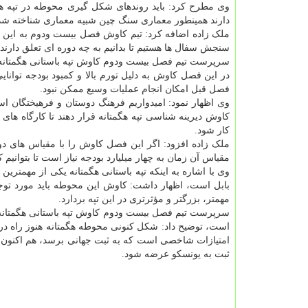
وی مطرح کرد: باید روندهای شکل گیری محوطه در تپه هگ
دارند همینطور معماری سنگ چین شبیه معماری شناخته شده دوره
ملک زاده اضافه کرد: تیم کاوش فصل بیست ودوم به این اکت
سنجش سفال ها هستیم تا بدانیم به چه دوره ای تعلق دارند.
سرپرست تیم فصل بیست ودوم کاوش تپه باستانی هگمتانه با
فصل قبل امکان انجام عملیات وسیع ممکن نبود.
وی اظهار نمود: امیدواریم فرهنگ دوستان و فرهیختگان است
کاوش دیرینه شناسی تپه هگمتانه قرار دهند تا کارگاه ها
کار شود.
مقیاس آن زمان به چهار میلیارد بودجه نیاز است تا بتوانیم 
وی با اشاره به اینکه تپه باستانی هگمتانه یکی از مهمتری
بابل است، اظهار داشت: کاوش این محوطه باید مورد توجه 
مهمتر، بزرگتر و مؤثرتری در این تپه بردارد.
سرپرست تیم فصل بیست ودوم کاوش تپه باستانی هگمتانه ب
است، توضیح داد: شکل کنونی محوطه هگمتانه هنوز راه درازی
امتیازات شاخصی است که به ثبت جهانی برسد، هم اکنون این 
ثبت به یونسکو عرضه شود.