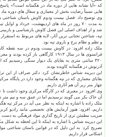
که «آیا نشانه هایی از دوره ماد در هگمتانه است؟» پاسخ 
هایی نسبتاً رضایت بخش از معماری و سفال های دوره ماد را
وی توضیح داد: فصل بیست ودوم کاوش باستان شناختی هگ
شد و از اهداف اصلی این فصل کاوش بازشناسی و بازبینی د
تپه، شناختن تحتانی ترین آثار، لایه های مربوط به استقرار د
و نظم و نظام برج و باروی تپه بود.
ملک زاده افزود: در کاوش بیست ودوم در سه نقطه کارما
فرانسوی ها در سال ۱۹۱۳ کارگاهی باز
۳۲۰ سانتی متری به بقایای یک دیوار سنگی رسیدیم ک
آذرنوش در هگمتانه کاویده بودند.
این دیرینه شناس خاطرنشان کرد: دکتر صراف از این تراز
بقایای معماری که در تپه هگمتانه وجود دارد در پایگاه
چهار متر زیر آن هم آثاری داریم.
وی افزود: در معبری که در کارگاه مرکزی وجود داشت تا عم
آن خاک بکر می گویند نرسیدیم اما در عمق سه و نیم متر 
ملک زاده با اشاره به اینکه به نظر می آید در مرکز تپه 
داریم، افزود: هنوز آزمایش های تخصصی مانند رادیو کربن
ضریب مطمئن تری از تاریخ گذاری مواد فرهنگی به دست آ
این دیرینه شناس با اشاره به اینکه تا این لحظه به شکل م
تصریح کرد: به این دلیل که در قوانین باستان شناختی موا
اشکانی قرار داریم.