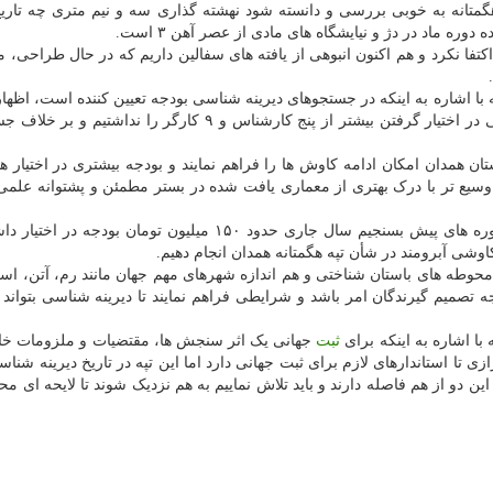
متانه به خوبی بررسی و دانسته شود نهشته گذاری سه و نیم متری چه تاری
 ماد در دژ و نیایشگاه های مادی از عصر آهن ۳ است.
فا نکرد و هم اکنون انبوهی از یافته های سفالین داریم که در حال طراحی، م
 اشاره به اینکه در جستجوهای دیرینه شناسی بودجه تعیین کننده است، اظها
در این فصل کاوش به دلیل تورم بالا و کمبود بودجه توانایی در اختیار گرفتن بیشتر از پنج کارشناس و ۹ کارگر را
ان همدان امکان ادامه کاوش ها را فراهم نمایند و بودجه بیشتری در اختیار ه
ی وسیع تر با درک بهتری از معماری یافت شده در بستر مطمئن و پشتوانه علمی
ملک زاده افزود: اگر این فصل کاوش را با مقیاس های دوره های پیش بسنجیم سال جاری حدود ۱۵۰ میلیون تومان بو
کاوشی آبرومند در شأن تپه هگمتانه همدان انجام دهیم.
ن محوطه های باستان شناختی و هم اندازه شهرهای مهم جهان مانند رم، آتن، اسک
تصمیم گیرندگان امر باشد و شرایطی فراهم نمایند تا دیرینه شناسی بتواند 
ا اشاره به اینکه برای
ثبت
جهانی یک اثر سنجش ها، مقتضیات و ملزومات خا
 تا استاندارهای لازم برای ثبت جهانی دارد اما این تپه در تاریخ دیرینه شناس
دو از هم فاصله دارند و باید تلاش نماییم به هم نزدیک شوند تا لایحه ای مح