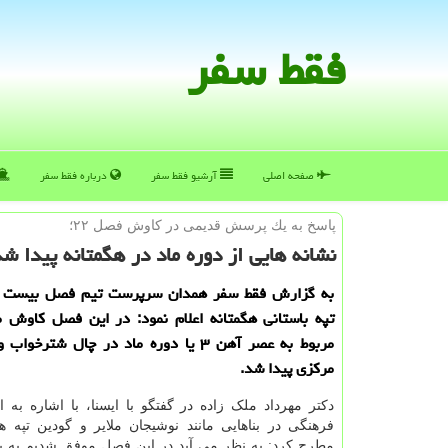
فقط سفر
صفحه اصلی
آرشیو فقط سفر
درباره فقط سفر
پاسخ به یك پرسش قدیمی در كاوش فصل ۲۲؛
نشانه هایی از دوره ماد در هگمتانه پیدا ش
به گزارش فقط سفر همدان سرپرست تیم فصل بیست 
تپه باستانی هگمتانه اعلام نمود: در این فصل كاوش م
مربوط به عصر آهن ۳ یا دوره ماد در چال شترخو
مركزی پیدا شد.
دکتر مهرداد ملک زاده در گفتگو با ایسنا، با اشاره به ای
فرهنگی در بناهایی مانند نوشیجان ملایر و گودین تپه ه
مطرح کرد: به نظر می آید در این فصل موفق شدیم به