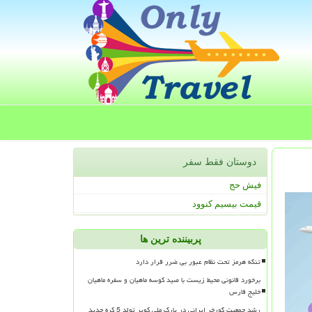
دوستان فقط سفر
فیش حج
قیمت بیسیم کنوود
پربیننده ترین ها
تنگه هرمز تحت نظام عبور بی ضرر قرار دارد
برخورد قانونی محیط زیست با صید کوسه ماهیان و سفره ماهیان
خلیج فارس
رشد جمعیت گورخر ایرانی در پارک ملی کویر تولد 5 کره جدید