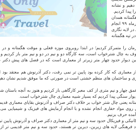
دهیم و نشانه
 پیدا کردیم.
متانه همدان
به مدت ۷۰ روز در ماه های اردیبهشت، خرداد و اوایل تیرماه ۹۹ انجام
ر لایه نگاری
ر تپه هگمتانه
ن را متمرکز کردیم؛ در ابتدا روبروی موزه فعلی و موقت هگمتانه و در 
 کرده بودند و معروف به چال شترخواب است، سه کارگاه دو و نیم در دو و نیم متر باز کردیم
ه این دیوار حدود چهار متر زیرتر از معماری است که در فصل های پیش دکتر
 معماری که کار کرده بود پایین تر نمی رفت، دکتر آذرنوش هم معتقد بود ا
 مرکزی و ساختمان های منظم خشتی است در صورتی که ما موفق شدیم نشان دهی
ق چهار و نیم متری از کف معبر کارگاهی باز کردیم و هنوز به آنچه باستان شن
دیوار سنگی پیدا کردیم که بسیار شبیه معماری چال شترخواب است.
هگمتانه یعنی چال شتر خواب بر خلاف دکتر صراف و آذرنوش بقایای معماری قدیم
 روی مواد حفاری انجام نشده و با انجام آزمایش های فیزیک و شیمیایی می تو
مده حرف بزنیم.
کانیکی و فیزیکال حدود سه و نیم متر از معماری دکتر صراف و آذرنوش پایین تر
د فرهنگی لایه های زیرین، دیرین تر هستند، حدود سه و نیم متر قدیمی تر از