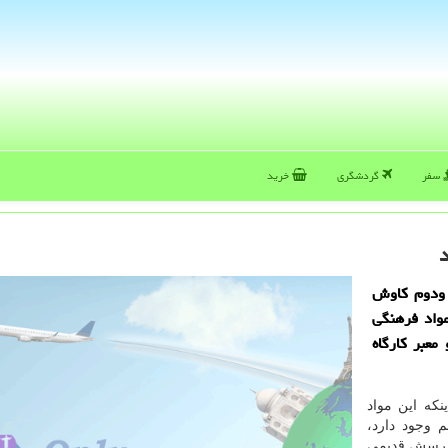
سفر
گردشگری
خرید
د
ودوم كاوش
واد فرهنگی
اب و معبر كارگاه
نکه این مواد
م وجود دارد،
 پرسش قدیمی