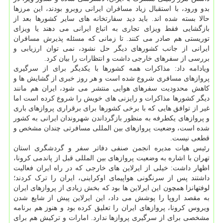
بدو ورود، با استقبال زیاد مسافران ایرانی روبرو بودند، این مرزها
حالا بسته شده اند. باید دید سفارتخانه های سایر کشورها بعد از
بازگشایی فقط ویزای تجاری به اتباع ایرانی می دهند یا ویزای
توریستی هم صادر می کنند. تا زمانی که مسئله پذیرش مسافران
ایرانی از جانب کشورهای دیگر حل نشود، نمی توان ارزیابی و
بررسی از سفرهای خارجی داشت و انتظارات را بیان کرد.
ویادامه داد: مذاکرات همه کشورها با یکدیگر برای از سرگیری
پروازهای مسافری شروع شده است و هر روز خبری از گشایش ها و
کاهش محدودیت سفرهای هوایی منتشر می شود، ایران هم مانند
دیگر کشورها مذاکرات و رایزنی های خویش را شروع کرده است اما
غیر از توافق هایی که با برخی کشورها برای برقراری پروازهای باری
و پروازهای یکطرفه به منظور بازگرداندن شهروندان ایرانی به کشور
شده است، وضعیت پروازهای بین المللی مسافرتی چندان مشخص و
قطعی نیست.
رئیس هیات مدیره انجمن صنفی دفاتر سفر و گردشگری استان
تهران با اشاره به وضعیت پروازهای بین المللی قبل از پاندمی کرونا،
اظهار داشت: خیلی از ایرلاین های خارجی که در راه ایران فعالیت
داشتند پس از سرنگونی هواپیمای اوکراینی، ایران را ترک کردند؛
لوفتهانزا همچون این ایرلاین ها بود که بخش زیادی از پروازهای ایران
به مقصد اروپا را پوشش می داد، این ایرلاین پیش از شایع شدن
ویروس کرونا، پروازهای ایران را تعلیق کرده بود و هنوز هم برنامه
مشخصی برای از سرگیری پروازها ندارد. امارات و ترکیش هم برای