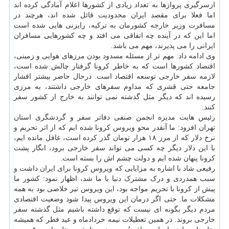
ازسرگیری پروازها به تعداد زیادی از کشورها اعلام آمادگی کرده اند
اما فعلا برای مقصد ایران محدودیت قائل شده اند، هرچند در
مسافرت وزیر خارجه کشورمان به ترکیه، رایزنی هایی شده است
اما این که در آینده چه اتفاقی می افتد و چه کشورهایی مسافران
ایرانی را می پذیرند، مهم می باشد.
وی ادامه داد: مهم تر از مسئله مسدود بودن مرزهای هوایی و زمینی،
اقتصاد کشورها است که به خاطر کرونا گرفتار چالش شده است،
لازمه سفر خارجی توسعه اقتصاد است. درحال حاضر بیشتر اقشار
جامعه حتی قشری که مداوم سفرهای خارجی داشتند، به مرزی
رسیده اند که دیگر مثل گذشته نمی توانند به خارج از کشور سفر
کنند.
رئیس هایت مدیره انجمن صنفی دفاتر سفر و گردشگری استان
تهران افزود: ما آنقدر محو ویروس کرونا شده ایم که از اثر تحریم و
نرخ دلار که از مرز ۱۸ هزار تومان گذر کرده است، غافل مانده ایم،
با این دلار دیگر چه کسی می تواند سفر خارجی برود، انگار پشت
کرونا پنهان شده ایم و دولت چشم اش را بسته است.
رفیعی شاد با اشاره به مزایایی که ویروس کرونا برای ایران داشت و
سبب همدردی و درک مشترک دنیا با ما شد، اظهار نمود: کشور ما
پیش از کرونا با تحریم مواجه بود، این ویروس تیر خلاصی بود به همه
مشکلات ما. حتی اگر درمان این ویروس پیدا شود وضعیت اقتصادی
مردم دیگر بگونه ای نیست که توقع داشته باشیم مثل گذشته سفر
خارجی بروند. در همین تعطیلات نیمه خردادماه و عید فطر که همیشه