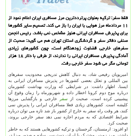
فقط سفر: تركیه بعنوان پرترددترین مرز مسافری ایران اعلام نمود از
۱۱ مردادماه مرز هوایی با ایران را باز می كند. تصمیم سایر كشورها
برای پذیرش مسافران ایرانی هنوز مشخص نمی باشد. رئیس انجمن
صنفی دفاتر سفر و گردشگری استان تهران هم می گوید: صحبت از
سفرهای خارجی قضاوت زودهنگام است، چون كشورهای زیادی
آمادگی پذیرش مسافران ایرانی را ندارند، از طرفی با دلار ۱۸ هزار
تومانی مگر می شود سفر خارجی رفت.
امیرپویان رفیعی شاد، به دنبال کاهش تدریجی محدودیت سفرهای
بین المللی و تعلل بعضی کشورها در پذیرش مسافران ایرانی به
ایسنا، اظهار داشت: در شرایطی که وزارت بهداشت کشورمان
درباره موج دوم کرونا اخطار داده و شهریورماه را زمان وقوع آن
پیشبینی کرده است، صحبت از
سفر
خارجی و بازگشایی مرزها
کلیشه است. کشورهای زیادی فعلا مسافران ایرانی را پذیرش نمی
کنند، هر وقت راه سفر به خارج از کشور باز شد تازه می توان درباره
شرایط اقتصادی که به مردم اجازه نمی دهد سفر خارجی بروند،
صحبت کرد.
او افزود: ارمنستان، گرجستان و ترکیه کشورهایی هستند که به خاطر
داشتن مرز زمینی مشترک با ایران، دسترسی ساده و صدور ویزا در