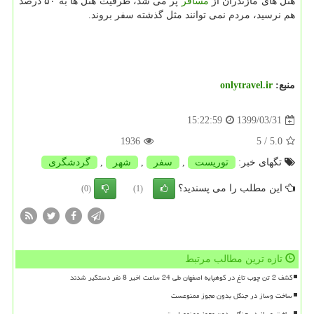
هتل های مازندران از
مسافر
پُر می شد، ظرفیت هتل ها به ۵۰ درصد
هم نرسید، مردم نمی توانند مثل گذشته سفر بروند.
منبع:
onlytravel.ir
1399/03/31
15:22:59
1936
/ 5
5.0
تگهای خبر:
توریست
,
سفر
,
شهر
,
گردشگری
این مطلب را می پسندید؟
(0)
(1)
تازه ترین مطالب مرتبط
کشف 2 تن چوب تاغ در کوهپایه اصفهان طی 24 ساعت اخیر 8 نفر دستگیر شدند
ساخت وساز در جنگل بدون مجوز ممنوعست