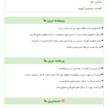
فیش حج
قیمت بیسیم کنوود
پربیننده ترین ها
تنگه هرمز تحت نظام عبور بی ضرر قرار دارد
برخورد قانونی محیط زیست با صید کوسه ماهیان و سفره ماهیان خلیج فارس
رشد جمعیت گورخر ایرانی در پارک ملی کویر تولد 5 کره جدید در گرمسار
هزینه نصب نیروگاه خورشیدی خانگی
پربحث ترین ها
آغاز مدیریت آفات در تعدادی از زیستگاه ها
کشف 2 تن چوب تاغ در کوهپایه اصفهان طی 24 ساعت اخیر 8 نفر دستگیر شدند
ساخت وساز در جنگل بدون مجوز ممنوعست
برداشت چوب از جنگل های هیرکانی ممنوع ماند
جدیدترین ها