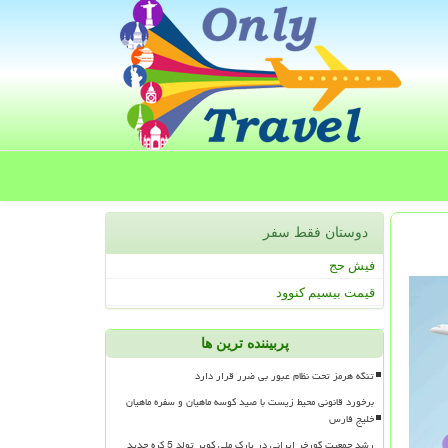
دوستان فقط سفر
فیش حج
قیمت بیسیم کنوود
پربیننده ترین ها
تنگه هرمز تحت نظام عبور بی ضرر قرار دارد
برخورد قانونی محیط زیست با صید کوسه ماهیان و سفره ماهیان
خلیج فارس
رشد جمعیت گورخر ایرانی در پارک ملی کویر تولد 5 کره جدید