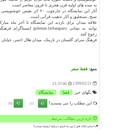
به سده های اولیه قرن هجری تا قرون معاصر است.
آثار این نمایشگاه در چارچوب ۲۰ اثر نفی
نسخ، نستعلیق و آثار تذهیب قرآنی است.
علاقه مندان برای بازدید این نمایشگاه تا آخر ماه مب
توانند به نشانی golestan.farhangsara ا
رجوع کنند.
فرهنگ سرای گلستان در نارمک، میدان هلال احمر، خیابان
منبع:
فقط سفر
1399/02/21
23:33:06
تگهای خبر:
فضا
,
نمایشگاه
این مطلب را می پسندید؟
(0)
(1)
تازه ترین مطالب مرتبط
داستان کمک های ژاپن به احیای دریاچه ارومیه چیست؟