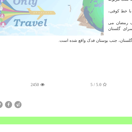
س خوشنویسی با خط کوفی،
ارک رمضان می
ینستاگرام فرهنگسرای گلستان
 گلستان، جنب بوستان فدک واقع شده است.
2450
/ 5
5.0