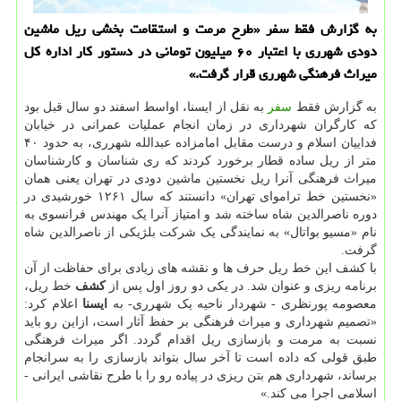
به گزارش فقط سفر «طرح مرمت و استقامت بخشی ریل ماشین
دودی شهرری با اعتبار ۶۰ میلیون تومانی در دستور كار اداره كل
میراث فرهنگی شهرری قرار گرفت.»
به گزارش فقط
سفر
به نقل از ایسنا، اواسط اسفند دو سال قبل بود
که کارگران شهرداری در زمان انجام عملیات عمرانی در خیابان
فداییان اسلام و درست مقابل امامزاده عبدالله شهرری، به حدود ۴۰
متر از ریل ساده قطار برخورد کردند که ری شناسان و کارشناسان
میراث فرهنگی آنرا ریل نخستین ماشین دودی در تهران یعنی همان
«نخستین خط تراموای تهران» دانستند که سال ۱۲۶۱ خورشیدی در
دوره ناصرالدین شاه ساخته شد و امتیاز آنرا یک مهندس فرانسوی به
نام «مسیو بواتال» به نمایندگی یک شرکت بلژیکی از ناصرالدین شاه
گرفت.
با کشف این خط ریل حرف ها و نقشه های زیادی برای حفاظت از آن
برنامه ریزی و عنوان شد. در یکی دو روز اول پس از
کشف
خط ریل،
معصومه پورنظری - شهردار ناحیه یک شهرری- به
ایسنا
اعلام کرد:
«تصمیم شهرداری و میراث فرهنگی بر حفظ آثار است، ازاین رو باید
نسبت به مرمت و بازسازی ریل اقدام گردد. اگر میراث فرهنگی
طبق قولی که داده است تا آخر سال بتواند بازسازی را به سرانجام
برساند، شهرداری هم بتن ریزی در پیاده رو را با طرح نقاشی ایرانی -
اسلامی اجرا می کند.»