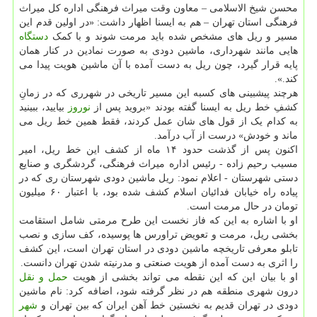
محسن شیخ الاسلامی – معاون وقت میراث فرهنگی اداره کل میراث
فرهنگی استان تهران – هم به ایسنا اظهار داشت: «در اولین قدم این
مسیر و ریل های مشخص شده باید مرمت شوند و با کمک
دستگاه
هایی مانند شهرداری، ماشین دودی به صورت نمادین در کنار همان
پایه قرار گیرد، چون ریل به دست آمده با آن ماشین هویت پیدا می
کند.».
هرچند پیشبینی های کسبه این مسیر تاریخی در شهرری که در زمانِ
کشفِ خط ریل به ایسنا گفته بودند «بروید پس از
نوروز
بیایید، ببینید
به کدام یک از قول های شان عمل کردند، فقط همین خط ریل می
ماند و خودش» درست از آب درآمد.
اکنون پس از گذشت حدود ۱۴ ماه از کشف این خط ریل، امیر
مسیب رحیم زاده - رئیس اداره میراث فرهنگی، گردشگری و صنایع
دستی شهرستان - اعلام نمود: ریل ماشین دودی شهرستان ری که در
پیاده راه خیابان فدائیان اسلام کشف شده بود، با اعتبار ۶۰ میلیون
تومان در حال مرمت است.
او با اشاره به این که فاز نخست این طرح مرمتی شامل استقامت
بخشی ریل، مرمت و تعویض تراورس ها پوسیده، کف سازی و نصب
تابلو معرفی تاریخچه ماشین دودی در استان تهران است، این کشف
را اثری به دست آمده از هویت صنعتی و مدرنیته شدن تهران دانست.
او با بیان این که این نقطه می تواند بخشی از هویت
حمل و نقل
درون شهری منطقه هم در نظر گرفته شود، اضافه کرد: نام ماشین
دودی در تهران قدیم به نخستین خط آهن ایران که بین تهران و
شهر