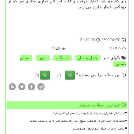
ری کشیده شد، تعلق گرفت و علت این نام گذاری بخاری بود که از
دودکش قطار خارج می شد.
1399/02/20
21:19:09
2348
/ 5
5.0
تگهای خبر:
حمل و نقل
,
دستگاه
,
شهر
,
صنایع
دستی
این مطلب را می پسندید؟
(0)
(1)
تازه ترین مطالب مرتبط
امنیت گردشگران و صیانت از طبیعت باید همزمان تامین گردد
کشف 2 تن چوب تاغ در کوهپایه اصفهان طی 24 ساعت اخیر 8 نفر دستگیر شدند
ساخت وساز در جنگل بدون مجوز ممنوعست