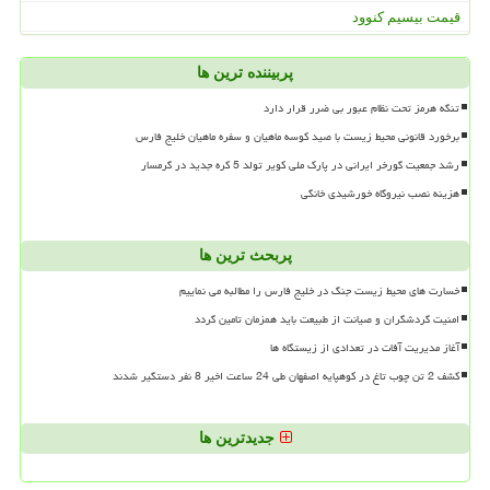
قیمت بیسیم کنوود
پربیننده ترین ها
تنگه هرمز تحت نظام عبور بی ضرر قرار دارد
برخورد قانونی محیط زیست با صید کوسه ماهیان و سفره ماهیان خلیج فارس
رشد جمعیت گورخر ایرانی در پارک ملی کویر تولد 5 کره جدید در گرمسار
هزینه نصب نیروگاه خورشیدی خانگی
پربحث ترین ها
خسارت های محیط زیست جنگ در خلیج فارس را مطالبه می نماییم
امنیت گردشگران و صیانت از طبیعت باید همزمان تامین گردد
آغاز مدیریت آفات در تعدادی از زیستگاه ها
کشف 2 تن چوب تاغ در کوهپایه اصفهان طی 24 ساعت اخیر 8 نفر دستگیر شدند
جدیدترین ها