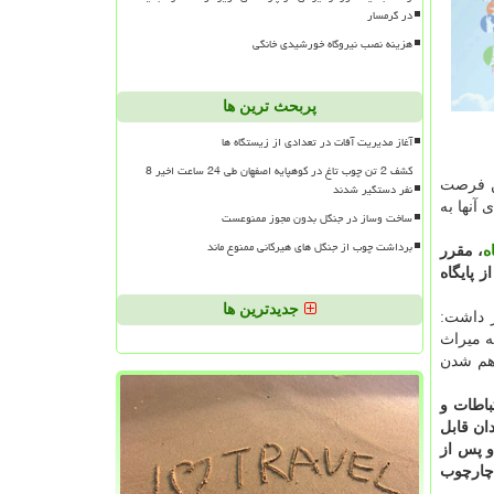
در گرمسار
هزینه نصب نیروگاه خورشیدی خانگی
پربحث ترین ها
آغاز مدیریت آفات در تعدادی از زیستگاه ها
کشف 2 تن چوب تاغ در کوهپایه اصفهان طی 24 ساعت اخیر 8
ین فرصت
نفر دستگیر شدند
آنها به
ساخت وساز در جنگل بدون مجوز ممنوعست
برداشت چوب از جنگل های هیرکانی ممنوع ماند
ه
، مقرر
 پایگاه
جدیدترین ها
ر داشت:
ه میراث
اهم شدن
ارتباطات و
ان قابل
و پس از
 چارچوب