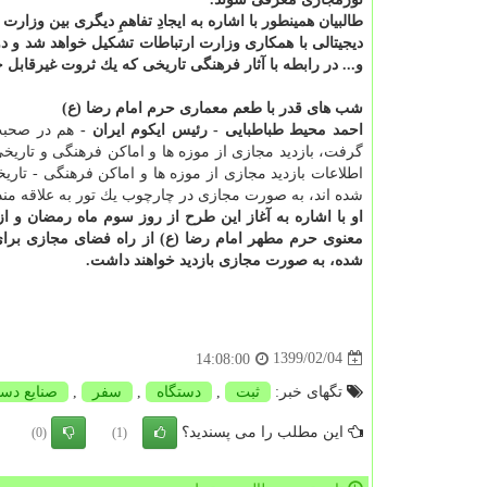
طالبیان همینطور با اشاره به ایجادِ تفاهمِ دیگری بین وز
دیجیتالی با همكاری وزارت ارتباطات تشكیل خواهد شد و دو
و... در رابطه با آثار فرهنگی تاریخی كه یك ثروت غیرقابل
شب های قدر با طعم معماری حرم امام رضا (ع)
احمد محیط طباطبایی - رئیس ایكوم ایران -
هم در صحبت 
گرفت، بازدید مجازی از موزه ها و اماكن فرهنگی و تاریخ
شده اند، به صورت مجازی در چارچوب یك تور به علاقه من
معنوی حرم مطهر امام رضا (ع) از راه فضای مجازی برا
شده، به صورت مجازی بازدید خواهند داشت.
1399/02/04
14:08:00
تگهای خبر:
ثبت
,
دستگاه
,
سفر
,
صنایع دس
این مطلب را می پسندید؟
(0)
(1)