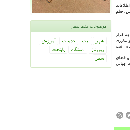
اطلاعات
س، فیلم
موضوعات فقط سفر
جه قرار
شهر
ثبت
خدمات
آموزش
 فناوری
ر لیست میراث جهانی ثبت
رپورتاژ
دستگاه
پایتخت
سفر
در معماری و فضای
ت جهانی