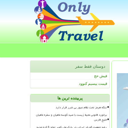
دوستان فقط سفر
فیش حج
قیمت بیسیم کنوود
پربیننده ترین ها
تنگه هرمز تحت نظام عبور بی ضرر قرار دارد
برخورد قانونی محیط زیست با صید کوسه ماهیان و سفره ماهیان
خلیج فارس
رشد جمعیت گورخر ایرانی در پارک ملی کویر تولد 5 کره جدید