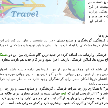
یع دستی، در
هشت در كاخ
هنگی وزارت
معاون وزیر و
ه انجام این
وزه ها
ث فرهنگی، گردشگری و صنایع دستی -
در این نشست با بیان این كه، باید ا
كرونا مشكلاتی را ایجاد كرده، اما انسان ها باید تهدیدها و مشكلاتی كه برای 
ث فرهنگی و ارتباطات، اضافه كرد: در جدید ترین گام همكاری بین این دو
دستگا
موزه ها، اماكن فرهنگی تاریخی اجرا شود و در گام جدید هم بازدید مجازی از
 ای باشد كه این همكاری ها پس از مهار كرونا هم ادامه داشته باشد، اظها
ن پس از عبور از روز جهانی بناها در آخر فروردین به روز جهانی موزه و هفت
 انتشار كرونا امكان سفر برای گردشگران وجود ندارد كه به نظر می آید فر
ناسب می باشد.
طرح با عنوان "۱۱ هزار كیلومتر مسیر" با همكاری وزارت میراث فرهنگی، گردشگری و صنایع دستی و وزارت 
یران كه
ثبت
جهانی شده در فضای مجازی برای علاقه مند
زود: همینطور برای بازدید از آثار ثبت ملی هم می توان برنامه ریزی كرد 
 هم فراهم گردد و آثاری كه اهمیت بیشتری دارد و كمتر معرفی شده است، در