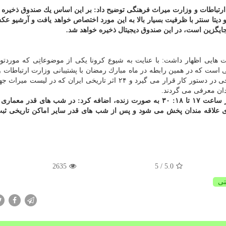
ارت ارتباطات و وزارت میراث فرهنگی توضیح داد: بر این اساس یك صندوق ذخیره 
 دیتا سنتر با ظرفیت بسیار بالا به این مورد اختصاص خواهد یافت و آرشیو عك
 جایگزین است، در این صندوق دیجیتال ذخیره خواهد شد.
هایی اظهار داشت: با عنایت به شیوع كرونا یكی از موضوعاتِی كه موردتو
ی است كه در همین رابطه در ماه مبارك رمضان با پشتیبانی وزارت ارتباطات و
اطلاعات بازدید مجازی از موزه ها و اماكن فرهنگی - تاریخی در دستور كار قرار می گیرد و ۲۴ اثر تاریخی ایران كه د
دان معرفی می گردند.
او با اشاره به آغاز این طرح از روز سوم ماه رمضان و از ساعت ۱۷ تا ۱۸: ۳۰ به صورت زنده، اضافه كرد: در شب های ق
ی علاقه مندان پخش می شود و پس از شب های قدر سایر اماكن تاریخی ثب
2635
/ 5
5.0
تی