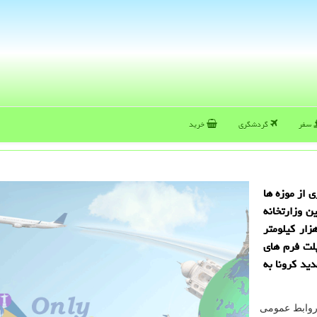
سفر
گردشگری
خرید
 از موزه ها
ن وزارتخانه
فرهنگی و سازمان فناوری اطلاعات، برنامه «۱۱ هزار كیلومتر
اه پلت فرم های
ید كرونا به
ل روابط عمومی