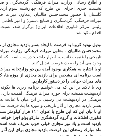
و اطلاع رسانی وزارت میراث فرهنگی، گردشگری و صنا
نشست خبری اجرای این طرح كه چهارشنبه سوم اردیب
گلستان با حضور محمدحسن طالبیان (معاون میراث فر
میراث فرهنگی، گردشگری و صنایع دستی) و امیر ناظمی (
رئیس مركز فناوری اطلاعات ایران) برگزار شد، نسبت ب
اقدام تاكید شد.
تبدیل تهدید كرونا به فرصت با ایجاد بستر بازدید مجازی از م
محمدحسن طالبیان - معاون میراث فرهنگی وزارت میرا
تاریخی را غنیمت دانست، اظهار داشت: درست است كه انتشار 
وجود می آید را به یك فرصت تبدیل كنند.
او با اشاره به همكاری بوجود آمده بین دو وزارتخانه میرا
است برنامه ای مشخص برای بازدید مجازی از موزه ها، كاخ 
های میراث جهانی را در دستور كارداریم.
وی با تاكید بر این كه می خواهیم برنامه ریزی ها بگونه
اردیبهشت همیشه برای حوزه میراث فرهنگی اهمیت دارد، چو
فرهنگی در اردیبهشت می رسیم. در این میان با عنایت به
بستر بازدید مجازی از آثار تاریخی و موزه ها یك فرصت م
او با بیان این كه این 
فناوری اطلاعات و گروه گردشگری ماركو پولو اجرا خواهد شد و ۲۴ اثر تاریخی ا
بازدید است و یك تور مجازی خیلی خوب تعریف شده است، اف
ماه مبارك رمضان این فرصت بازدید مجازی برای این آثار
تورمجازی معرفی شوند.