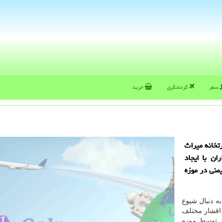
سفر
گردشگری
خرید
رتخانه میراث
ن با ایجاد
یمنی در موزه
ه دنبال شیوع
 اقشار مختلف
د توسط موزه