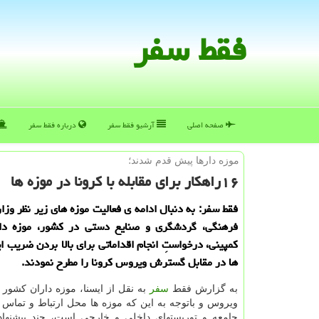
فقط سفر
صفحه اصلی
آرشیو فقط سفر
درباره فقط سفر
موزه دارها پیش قدم شدند؛
۱۶راهكار برای مقابله با كرونا در موزه ها
فقط سفر: به دنبال ادامه ی فعالیت موزه های زیر نظر وزا
فرهنگی، گردشگری و صنایع دستی در كشور، موزه دارا
كمپینی، درخواستِ انجام اقداماتی برای بالا بردن ضریب ا
ها در مقابل گسترش ویروس كرونا را مطرح نمودند.
به گزارش فقط
سفر
به نقل از ایسنا، موزه داران كشور ب
ویروس و باتوجه به این كه موزه ها محل ارتباط و تماس
جامعه و توریستهای داخلی و خارجی است، چند پیشنها