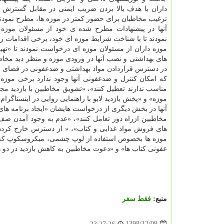
داران با هدف بالا بردن ضریب ایمنی در مقابل گسترش 
ترغیب مخاطبان برای حضور كمتر در موزه ها، مطرح نمودند
آنها در پیشنهادات مطرح شده ی خود از مسئولان موزه
نمودند تا با شناخت شرایط موزه ای خود، برخی اقدامات را 
موزه داران از مسئولان موزه ای درخواست نمودند تا «تهی
های بهداشتی و نصب آنها در ورودی موزه و منظر دید مخاطب
در دسترس قراردادن مواد بهداشتی و ضدعفونی در فضای 
كه امكان كنترل و ضدعفونی آنها وجود ندارد برخی موزه ه
مناسب ندارند تعطیل كنند»، «تشویق مخاطبین با بازدید م
موزه» و «پخش بازدید لایو با راهنمایی روایی در اینستاگرام»
آنها در بخش دیگری از درخواست هایشان «ایجاد برنامه های
مخاطبین ازراه دور تعامل كنند»، «عدم به وجود آمدن ص
های فروش مواد غذایی و كتاب»، « از دسترس خارج كردن 
موزه ها بخصوص استفاده از لوپ چشمی، میكروسكوپ كه ت
عفونی كتاب ها» و «دعوت مخاطبین به كاهش بازدید در دو هف
منبع:
فقط سفر
1398/12/09