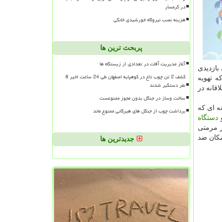
در گرمسار
هزینه نصب نیروگاه خورشیدی خانگی
پربحث ترین ها
آغاز مدیریت آفات در تعدادی از زیستگاه ها
بازدیدی
کشف 2 تن چوب تاغ در کوهپایه اصفهان طی 24 ساعت اخیر 8
ه تهویه
نفر دستگیر شدند
قانه در
ساخت وساز در جنگل بدون مجوز ممنوعست
ه ای كه
برداشت چوب از جنگل های هیرکانی ممنوع ماند
و
دستگاه
ز مرمتی
مكان ضد
جدیدترین ها