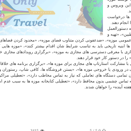
این ویروس و
.
 ها درخواست
انجام دهند.
ه دستورالعمل
ین»، «تهیه و
عمومی موزه»، «ضدعفونی كردن متناوب فضای موزه»، «محدود كردن فضاهای 
ا ابنیه تاریخی باید به تناسب شرایط شان اقدام بیشتر كنند»، «موزه هایی ك
جازی با معرفی دسترسی های مجازی به موزه»، «برگزاری رویدادهای مجازی خلا
 را در دستور كار خود قرار دهند.
 با مشاركت استارتاپ های مجازی برای موزه ها»، «برگزاری برنامه های خلاقان
ف در ورودی یا خروجی موزه ها»، «بستن فروشگاه ها، كافی شاپ، رستوران 
تمامی دستگاه های تعاملی كه نیاز به تماس مخاطب دارد»، «تعطیلی مراك
ماس چشمی بدون محافظ دارد»، «تعطیلی كتابخانه موزه ها به سبب عدم ا
ته آینده» را خواهان شدند.
3415
/ 5
5.0