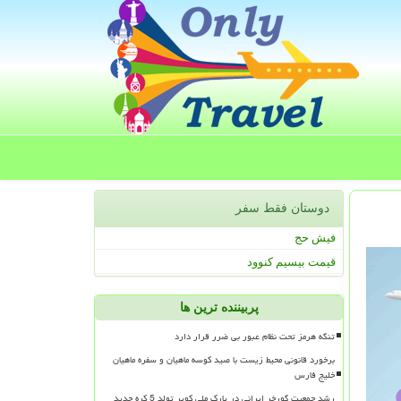
دوستان فقط سفر
فیش حج
قیمت بیسیم کنوود
پربیننده ترین ها
تنگه هرمز تحت نظام عبور بی ضرر قرار دارد
برخورد قانونی محیط زیست با صید کوسه ماهیان و سفره ماهیان
خلیج فارس
رشد جمعیت گورخر ایرانی در پارک ملی کویر تولد 5 کره جدید