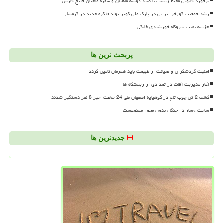
برخورد قانونی محیط زیست با صید کوسه ماهیان و سفره ماهیان خلیج فارس
رشد جمعیت گورخر ایرانی در پارک ملی کویر تولد 5 کره جدید در گرمسار
هزینه نصب نیروگاه خورشیدی خانگی
پربحث ترین ها
امنیت گردشگران و صیانت از طبیعت باید همزمان تامین گردد
آغاز مدیریت آفات در تعدادی از زیستگاه ها
کشف 2 تن چوب تاغ در کوهپایه اصفهان طی 24 ساعت اخیر 8 نفر دستگیر شدند
ساخت وساز در جنگل بدون مجوز ممنوعست
جدیدترین ها