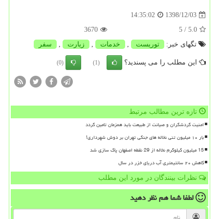
1398/12/03
14:35:02
3670
/ 5
5.0
تگهای خبر:
توریست
,
خدمات
,
زیارت
,
سفر
این مطلب را می پسندید؟
(0)
(1)
تازه ترین مطالب مرتبط
امنیت گردشگران و صیانت از طبیعت باید همزمان تامین گردد
بار ۱۰ میلیون تنی نخاله های جنگی تهران بر دوش شهرداری!
15 میلیون کیلوگرم نخاله از 29 نقطه اصفهان پاک سازی شد
کاهش ۲۰ سانتیمتری آب دریای خزر در سال
نظرات بینندگان در مورد این مطلب
لطفا شما هم
نظر دهید