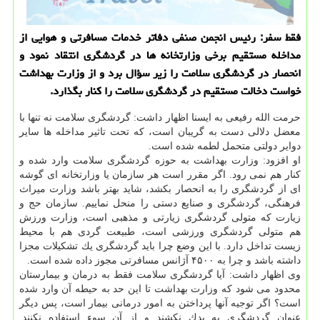
فقط سفر: رئیس انجمن صنفی دفاتر خدمات مسافرتی و هوایی از
مداخله مستقیم برخی وزارتخانه ها در گردشگری انتقاد نمود و
انحصار در گردشگری سلامت را زیر سؤال برد و از وزارت بهداشت
خواست دخالت مستقیم در گردشگری سلامت را كنار بگذارد.
حرمت الله رفیعی به ایسنا اظهار داشت: گردشگری سلامت نه تنها با
معضل دلالی دست به گریبان است، كه تحت تاثیر مداخله ها سایر
دوایر دولتی متحمل لطمه شده است.
او افزود: وزارت بهداشت به حوزه گردشگری سلامت وارد شده و
كنار هم نمی رود. اگر مقرر است هر سازمان یا وزارتخانه ای گوشه
ای از گردشگری را به انحصار بكشد، شاید بهتر باشد وزارت میراث
فرهنگی، گردشگری و صنایع دستی را منحل نماییم. سازمان حج و
زیارت كه متولی گردشگری زیارتی و مذهبی است، وزارت ورزش
هم متولی گردشگری ورزشی است، طبیعت گردی هم با محیط
زیست تداخل دارد. با این وضع چرا باید گردشگری یك تشكیلات مجزا
داشته باشد و چرا به ۴۵۰۰ آژانس مسافرتی مجوز داده شده است.
وی اظهار داشت: آیا گردشگری سلامت فقط به درمان و بیمارستان
محدود می شود كه وزارت بهداشت تا این حد به حیطه آن وارد شده
است؟ اگر توجیه آنها پرداختن به امور درمانی بیمار است، پس دیگر
عنوان گردشگری به یدك نكشند و از آن سوء استفاده نكنند.