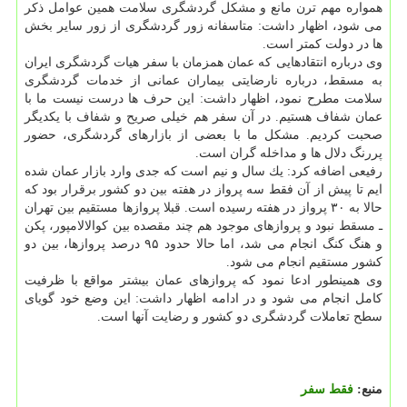
همواره مهم ترن مانع و مشكل گردشگری سلامت همین عوامل ذكر
می شود، اظهار داشت: متاسفانه زور گردشگری از زور سایر بخش
ها در دولت كمتر است.
وی درباره انتقادهایی كه عمان همزمان با سفر هیات گردشگری ایران
به مسقط، درباره نارضایتی بیماران عمانی از خدمات گردشگری
سلامت مطرح نمود، اظهار داشت: این حرف ها درست نیست ما با
عمان شفاف هستیم. در آن سفر هم خیلی صریح و شفاف با یكدیگر
صحبت كردیم. مشكل ما با بعضی از بازارهای گردشگری، حضور
پررنگ دلال ها و مداخله گران است.
رفیعی اضافه كرد: یك سال و نیم است كه جدی وارد بازار عمان شده
ایم تا پیش از آن فقط سه پرواز در هفته بین دو كشور برقرار بود كه
حالا به ۳۰ پرواز در هفته رسیده است. قبلا پروازها مستقیم بین تهران
ـ مسقط نبود و پروازهای موجود هم چند مقصده بین كوالالامپور، پكن
و هنگ كنگ انجام می شد، اما حالا حدود ۹۵ درصد پروازها، بین دو
كشور مستقیم انجام می شود.
وی همینطور ادعا نمود كه پروازهای عمان بیشتر مواقع با ظرفیت
كامل انجام می شود و در ادامه اظهار داشت: این وضع خود گویای
سطح تعاملات گردشگری دو كشور و رضایت آنها است.
منبع:
فقط سفر