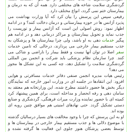
گردشگری سلامت شاخه های مختلفی دارد. همه آن كه به درمان و
بیمارستان ختم نمی گردد، انواع مختلف دارد.
رفیعی سپس این پرسش را بیان كرد كه آیا وزارت بهداشت می
پذیرد آژانس ها در حوزه بیمارستانی و درمان دخالت كنند؟ و در ادامه
اظهار نمود: روش اصولی این است كه آژانس بیمار و توریست را
جذب نماید و تحویل بیمارستان و مراكز درمانی دهد و در ادامه هم
پیگیر
خدمات
دهی به او باشد، ولی چرا بیمارستان ها و پزشكان به
جذب مستقیم بیمار خارجی می پردازند، درحالی كه تامین خدمات
سفر
اصلا در توان آنها نیست و فقط بیمار را ناراضی و شاكی می
كنند. چرا سازمان نظام پزشكی باید شركت و انجمن بین المللی
گردشگری سلامت را تشكیل دهد، چه كسی به این تشكل ها مجوز
می دهد؟
رئیس هیات مدیره انجمن صنفی دفاتر خدمات مسافرتی و هوایی
افزود: این انتقادها در جلسه ای در وزارت امور خارجه كه نمایندگان
دیگر بخش ها حضور داشتند مطرح شده، این وزارتخانه هم معتقد به
سامان دهی و رفه انحصار و مداخله است، برای همین پیشنهاد كرد
كمیته ای با حضور نماینده وزارت میراث فرهنگی، گردشگری و صنایع
دستی تشكیل گردد. حتی نهادهای امنیتی هم موافق چنین رویه ای
بوده اند.
او به این پرسش كه چرا با وجود مخالفت های بسیار درسالیان گذشته
با موضوع دلالی ها و جذب مستقیم بیمار خارجی در بیمارستان ها و
توسط بعضی پزشكان هنوز جلوی این فعالیت ها گرفته نشده و