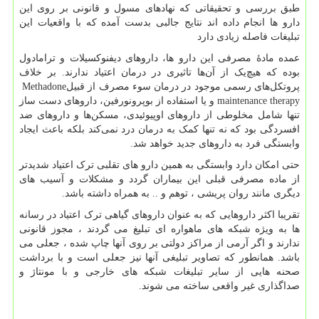
طبق بررسی و تحقیقاتی که نهادهای مسول و قانونی بر روی این
دارو ها انجام داده اند نتایج جالبی بدست آمده که با واقعیات این
تبلیغات فاصله زیادی دارد
عمده مادۀ مصرفی این دارو ها، داروهای دیفنوکسیلات و ترامادول
بوده که هیچ‌یک از آن‌ها تاثیری در درمان اعتیاد ندارند. بر خلاف
پروتکل‌های رسمی موجود در درمان سوء مصرف از قبیل
Methadone
maintenance therapy
و یا استفاده از بوپرونورفین، داروهای دست ساز
تنها شامل مخلوطی از داروهای اوپیوئیدی، مسکن‌ها و داروهای ضد
افسردگی بود که نه تنها کمک به درمان درد نمی‌کند بلکه باعث ایجاد
وابستگی فرد به داروهای جدید خواهد شد.
حتی امکان دارد وابستگی به همین دارو های تقلبی ترک اعتیاد شدیدتر
از ماده مصرفی قبلی این بیماران گردد و مشکلات و آسیب های
دیگری مانند روان پریشی ، توهم و .. به همراه داشته باشد.
تقریبا اکثر داروهایی که به عنوان داروهای گیاهی ترک اعتیاد در رسانه
ها به ویژه شبکه های ماهواره ای تبلیغ می گردند ، مجوز قانونی
ندارند و اگر آرمی از مراکز دولتی بر روی آنها چاپ شده ، جعلی می
باشد. همانطور که تصاویر تبلیغی آنها نیز جعلی است و با برداشت
صحنه هایی از سایر تبلیغات شبکه های خارجی و با مونتاژ و
صداگذاری غیر واقعی ساخته می شوند.