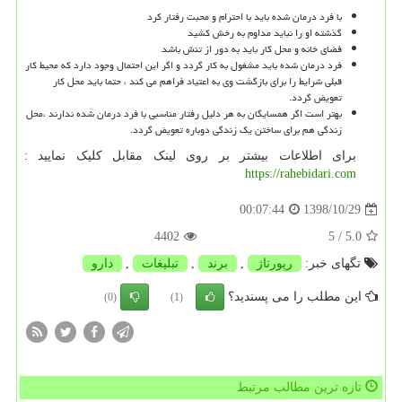
با فرد درمان شده باید با احترام و محبت رفتار کرد
گذشته او را نباید مداوم به رخش کشید
فضای خانه و محل کار باید به دور از تنش باشد
فرد درمان شده باید مشغول به کار گردد و اگر این احتمال وجود دارد که محیط کار
قبلی شرایط را برای بازگشت وی به اعتیاد فراهم می کند ، حتما باید محل کار
تعویض گردد.
بهتر است اگر همسایگان به هر دلیل رفتار مناسبی با فرد درمان شده ندارند ،محل
زندگی هم برای ساختن یک زندگی دوباره تعویض گردد.
برای اطلاعات بیشتر بر روی لینک مقابل کلیک نمایید :
https://rahebidari.com
1398/10/29
00:07:44
4402
/ 5
5.0
تگهای خبر:
رپورتاژ
,
برند
,
تبلیغات
,
دارو
این مطلب را می پسندید؟
(0)
(1)
تازه ترین مطالب مرتبط