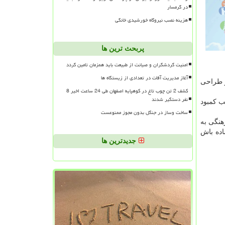
در گرمسار
هزینه نصب نیروگاه خورشیدی خانگی
پربحث ترین ها
امنیت گردشگران و صیانت از طبیعت باید همزمان تامین گردد
آغاز مدیریت آفات در تعدادی از زیستگاه ها
ر طراحی
کشف 2 تن چوب تاغ در کوهپایه اصفهان طی 24 ساعت اخیر 8
نفر دستگیر شدند
ب كمبود
ساخت وساز در جنگل بدون مجوز ممنوعست
هنگی به
اده باش
جدیدترین ها