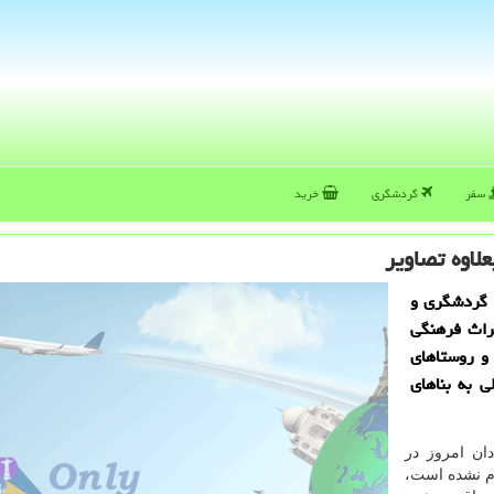
سفر
گردشگری
خرید
لاوه تصاویر
 گردشگری و
راث فرهنگی
و روستاهای
ی به بناهای
ه ۴.۹ ریشتری بامدادان امروز در
ام نشده است،