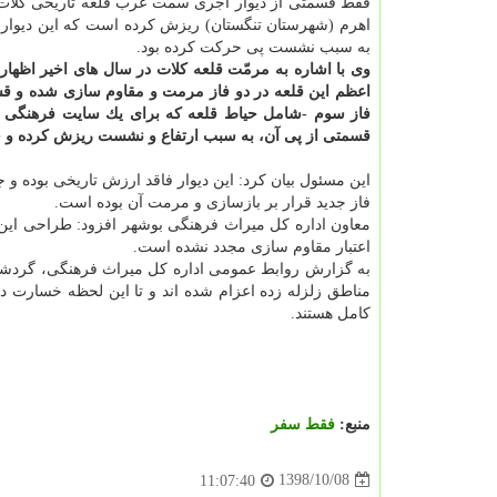
فقط قسمتی از دیوار آجری سمت غرب قلعه تاریخی كلات 
اهرم (شهرستان تنگستان) ریزش كرده است كه این دیوار 
به سبب نشست پی حركت كرده بود.
وی با اشاره به مرمّت قلعه كلات در سال های اخیر اظه
اعظم این قلعه در دو فاز مرمت و مقاوم سازی شده و قس
فاز سوم -شامل حیاط قلعه كه برای یك سایت فرهنگی
قسمتی از پی آن، به سبب ارتفاع و نشست ریزش كرده و خ
این مسئول بیان كرد: این دیوار فاقد ارزش تاریخی بوده 
فاز جدید قرار بر بازسازی و مرمت آن بوده است.
معاون اداره كل میراث فرهنگی بوشهر افزود: طراحی این
اعتبار مقاوم سازی مجدد نشده است.
به گزارش روابط عمومی اداره كل میراث فرهنگی، گردشگر
مناطق زلزله زده اعزام شده اند و تا این لحظه خسارت
كامل هستند.
منبع:
فقط سفر
1398/10/08
11:07:40