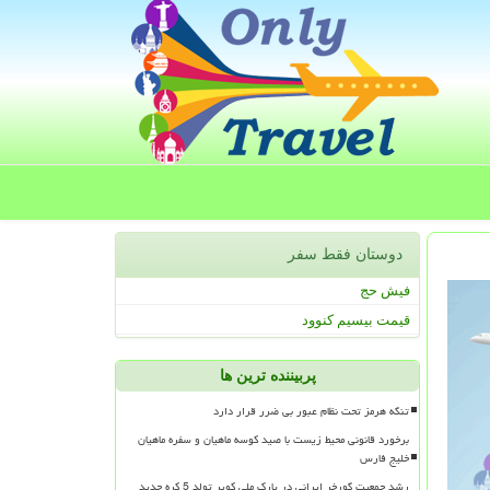
دوستان فقط سفر
فیش حج
قیمت بیسیم کنوود
پربیننده ترین ها
تنگه هرمز تحت نظام عبور بی ضرر قرار دارد
برخورد قانونی محیط زیست با صید کوسه ماهیان و سفره ماهیان
خلیج فارس
رشد جمعیت گورخر ایرانی در پارک ملی کویر تولد 5 کره جدید