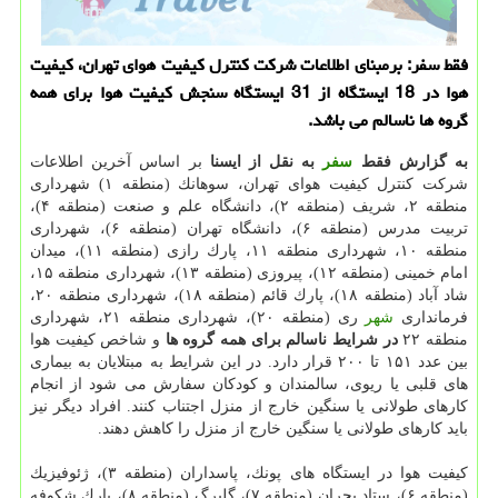
فقط سفر: برمبنای اطلاعات شركت كنترل كیفیت هوای تهران، كیفیت
هوا در 18 ایستگاه از 31 ایستگاه سنجش كیفیت هوا برای همه
گروه ها ناسالم می باشد.
به گزارش فقط
سفر
به نقل از ایسنا
بر اساس آخرین اطلاعات
شركت كنترل كیفیت هوای تهران، سوهانك (منطقه ۱) شهرداری
منطقه ۲، شریف (منطقه ۲)، دانشگاه علم و صنعت (منطقه ۴)،
تربیت مدرس (منطقه ۶)، دانشگاه تهران (منطقه ۶)، شهرداری
منطقه ۱۰، شهرداری منطقه ۱۱، پارك رازی (منطقه ۱۱)، میدان
امام خمینی (منطقه ۱۲)، پیروزی (منطقه ۱۳)، شهرداری منطقه ۱۵،
شاد آباد (منطقه ۱۸)، پارك قائم (منطقه ۱۸)، شهرداری منطقه ۲۰،
فرمانداری
شهر
ری (منطقه ۲۰)، شهرداری منطقه ۲۱، شهرداری
منطقه ۲۲
در شرایط ناسالم برای همه گروه ها
و شاخص كیفیت هوا
بین عدد ۱۵۱ تا ۲۰۰ قرار دارد. در این شرایط به مبتلایان به بیماری
های قلبی یا ریوی، سالمندان و كودكان سفارش می شود از انجام
كارهای طولانی یا سنگین خارج از منزل اجتناب كنند. افراد دیگر نیز
باید كارهای طولانی یا سنگین خارج از منزل را كاهش دهند.
كیفیت هوا در ایستگاه های پونك، پاسداران (منطقه ۳)، ژئوفیزیك
(منطقه ۶)، ستاد بحران (منطقه ۷)، گلبرگ (منطقه ۸)، پارك شكوفه