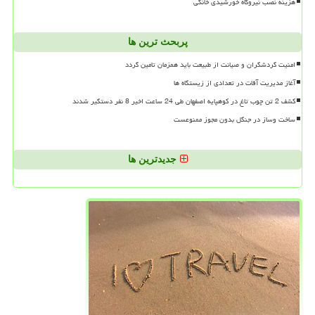
هزینه نصب نیروگاه خورشیدی خانگی
پربحث ترین ها
امنیت گردشگران و صیانت از طبیعت باید همزمان تامین گردد
آغاز مدیریت آفات در تعدادی از زیستگاه ها
کشف 2 تن چوب تاغ در کوهپایه اصفهان طی 24 ساعت اخیر 8 نفر دستگیر شدند
ساخت وساز در جنگل بدون مجوز ممنوعست
جدیدترین ها