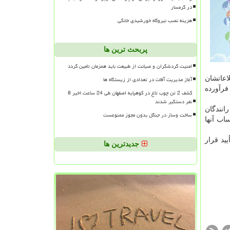
در گرمسار
هزینه نصب نیروگاه خورشیدی خانگی
پربحث ترین ها
امنیت گردشگران و صیانت از طبیعت باید همزمان تامین گردد
 و اطلاعاتشان
آغاز مدیریت آفات در تعدادی از زیستگاه ها
 فرآورده
کشف 2 تن چوب تاغ در کوهپایه اصفهان طی 24 ساعت اخیر 8
نفر دستگیر شدند
انندگان
ساخت وساز در جنگل بدون مجوز ممنوعست
ه سوخت به حساب آنها
ید قرار
جدیدترین ها