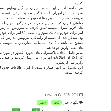
كردیم.
وی ادامه داد: بر این اساس میزان میانگین پیمایش مس
مدرسه دانش آموزان، احصاء گردیده و بعد از تأیید توسط
مربوطه، سهمیه به خودرو ها تخصیص داده شده است.
ضامنی عنوان كرد: در این خصوص در كارگروه مربوطه ب
لیتر برای خودرو های تك سوز و تا سقف 80 لیتر برای خودرو های دو گانه سوز سهمیه بنزین اختصاص می یابد.
صحیح می باشد تا 10 دی ماه ما به التفا
های نفتی واریز خواهد شد.
مدیر عامل اتحادیه تاكسیرانی های شهری كشور در مورد سهم
واریز می گردشود.
این مسئول در انتها اظهار داشت: تا كنون اطلاعات حدود 88 هزار و 753 راننده سرویس مدرسه
گرفته است.
1398/10/01
11:57:29
تگهای خبر:
ثبت
,
شهر