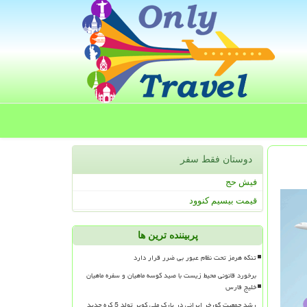
دوستان فقط سفر
فیش حج
قیمت بیسیم کنوود
پربیننده ترین ها
تنگه هرمز تحت نظام عبور بی ضرر قرار دارد
برخورد قانونی محیط زیست با صید کوسه ماهیان و سفره ماهیان
خلیج فارس
رشد جمعیت گورخر ایرانی در پارک ملی کویر تولد 5 کره جدید