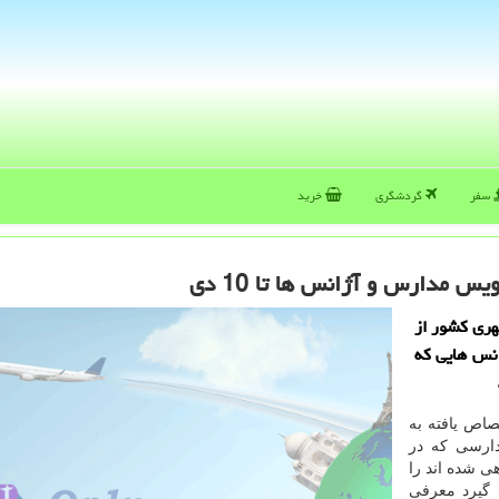
سفر
گردشگری
خرید
 مدارس و آژانس ها تا 10 دی
هری كشور از
نس هایی كه
اص یافته به
ارسی كه در
ی شده اند را
 گیرد معرفی