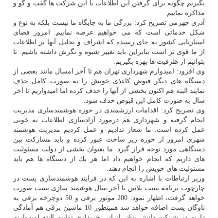
بگیریم چگونه برای گرفتن این اطلاعات با این شركت ها گفت و گو و
مذاكره نماییم.
آذری جهرمی تصریح كرد: بزرگی ما به جایگاه ما نیست بلكه به نوع و
شكل خدماتی است كه می خواهیم عرضه نماییم. امروز فضای
استارتاپی كشور به جای رسیده كه اشراف و تحلیل آنها بر اطلاعات
از ما قوی تر است بنابراین باید تغییر شیوه و نگرش داشته باشیم. تا
بتوانیم از ظرفیت ها بهره بگیریم.
وی افزود: امیدوارم شهرداری تهران هم تا آخر امسال مانند بعضی از
دستگاه های دیگر قبوض كاغذی خویش را به صورت كامل حذف
نمایند البته هم اكنون بخشی از آنها را حذف كرده اما امیدواریم تا آخر
سال به صورت كامل این قبوض حذف شود.
وی تصریح كرد: اقدامات ارزشمندی در حوزه هوشمندسازی مدیریت
انجام گرفته و شهرداری هم درمورد آزادسازی اطلاعات به خوبی
عمل كرده است. ما شعار ندادیم و عمل كردیم مدیریت هوشمند
شهری امروز از حوزه زیر ساخت عبور كرده و باید مشاركت بین
دستگاهی مورد توجه قرار گیرد. ما بعنوان بخشی از دولت مسئولیت
های داریم كه انجام خواهیم داد اما هر یك از دستگاه ها هم باید
مسئولیت های خویش را انجام دهند.
وزیر ارتباطات با اشاره به این كه در فرایند هوشمندسازی پست در
چارچوب برنامه پست پلاس تا آخر سال هوشمند سازی پست صورت
خواهد گرفت، اظهار نمود: 200 موتور برقی و 50 دوچرخه برقی به
ناوگان پست اضافه خواهد شد همینطور 10 ماشین برقی هم آمادگی
داریم در شركت دانش بنیان ایرانی خریداری نماییم البته امیدواریم