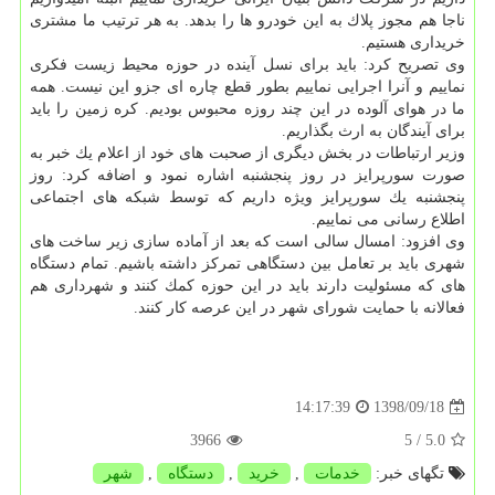
ناجا هم مجوز پلاك به این خودرو ها را بدهد. به هر ترتیب ما مشتری
خریداری هستیم.
وی تصریح كرد: باید برای نسل آینده در حوزه محیط زیست فكری
نماییم و آنرا اجرایی نماییم بطور قطع چاره ای جزو این نیست. همه
ما در هوای آلوده در این چند روزه محبوس بودیم. كره زمین را باید
برای آیندگان به ارث بگذاریم.
وزیر ارتباطات در بخش دیگری از صحبت های خود از اعلام یك خبر به
صورت سورپرایز در روز پنجشنبه اشاره نمود و اضافه كرد: روز
پنجشنبه یك سورپرایز ویژه داریم كه توسط شبكه های اجتماعی
اطلاع رسانی می نماییم.
وی افزود: امسال سالی است كه بعد از آماده سازی زیر ساخت های
شهری باید بر تعامل بین دستگاهی تمركز داشته باشیم. تمام دستگاه
های كه مسئولیت دارند باید در این حوزه كمك كنند و شهرداری هم
فعالانه با حمایت شورای شهر در این عرصه كار كنند.
1398/09/18
14:17:39
3966
/ 5
5.0
تگهای خبر:
خدمات
,
خرید
,
دستگاه
,
شهر