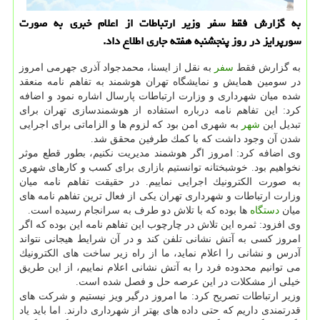
به گزارش فقط سفر وزیر ارتباطات از اعلام خبری به صورت
سورپرایز در روز پنجشنبه هفته جاری اطلاع داد.
به گزارش فقط
سفر
به نقل از ایسنا، محمدجواد آذری جهرمی امروز
در سومین همایش و نمایشگاه تهران هوشمند به تفاهم نامه منعقد
شده میان شهرداری و وزارت ارتباطات پارسال اشاره نمود و اضافه
كرد: این تفاهم نامه درباره استفاده از هوشمندسازی تهران برای
تبدیل این
شهر
به شهری امن بود كه لزوم ها و الزاماتی برای اجرایی
شدن آن وجود داشت كه با كمك طرفین محقق شد.
وی اضافه كرد: امروز اگر هوشمند مدیریت نكنیم، بطور قطع موثر
نخواهیم بود. خوشبختانه توانستیم بازاری برای كسب و كارهای شهری
به صورت الكترونیك اجرایی نماییم. در حقیقت تفاهم نامه میان
وزارت ارتباطات و شهرداری تهران یكی از فعال ترین تفاهم نامه های
میان
دستگاه
ها بوده كه با تلاش دو طرف به سرانجام رسیده است.
وی افزود: ثمره این تلاش در چارچوب این تفاهم نامه این بوده كه اگر
امروز كسی به آتش نشانی تلفن كند و در آن شرایط هیجانی نتواند
آدرس و نشانی را اعلام نماید، ما از راه زیر ساخت های الكترونیك
می توانیم محدوده فرد را به آتش نشانی اعلام نماییم، از این طریق
خیلی از مشكلات در این عرصه حل و فصل شده است.
وزیر ارتباطات تصریح كرد: ما امروز درگیر ویز نیستیم و شركت های
قدرتمندی داریم كه حتی داده های بهتر از شهرداری دارند. اما باید یاد