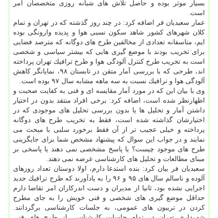
بسیار موثر بوده و حاصل تلاش های شبانه روزی متخصصان امر
است.
عمار سعیدیان فر اضافه كرد: در چند روز گذشته كه در تهران و تمام
كلان شهرهای كشور شاهد سكون نسبی هوا و پدیده وارونگی بوده
ایم، متاسفانه تعدادی از مخالفین طرح های دوگانه كه مترصد فضایی
برای تخریب بودند با موضع گیری هایی كه بیشتر سیاسی و شخصی
است به تخریب طرح كنترل آلودگی هوا و طرح ترافیك تهران پرداخته
اند، طرحی كه با بررسی آمار متقن در تابستان ۹۸، نمایانگر كاهش
آلودگی هوا و ترافیك نسبت به سه ماهه مشابه سال ۹۷ بوده است.
وی با بیان این كه در مورد آمار مقایسه ای و فنی به كفایت صحبت و
اظهارنظر شده است، اضافه كرد: برخی افراد منتقد بدون در اختیار
داشتن آمار و تحلیل ها یا بدون بررسی تحلیل های موجودی كه در
اختیارشان گذاشته شده است، فقط به تخریب طرح های دوگانه
پرداخته و خیلی عجیب تر از آن فقط برخورد سلبی با مبحث می
نمایند و در جواب این سوال كه پیشنهاد مشخص شما برای جایگزینی
طرح های موجود چیست؟ یا پاسخ مشخصی نمی دهند یا پاسخی بر
مبنای مطالعات و تحلیل های كارشناسی عرضه نمی دهند.
سعیدیان فر بیان كرد: بنده استدعا دارم، اولا دوستان تعداد روزهای
آلوده و ناسالم سال های ۹۵ و ۹۶ را به یادآورند كه طرح ترافیك جدید
اجرایی نشده بود، ثانیا از مدیران و دست اندركاران امر تقاضا دارم
حداقل موضع گیری های شخصی و فنی خویش را به جای مطرح
كردن در تریبون های عمومی، به جلسات كارشناسی برگردانند.
شهرداری تهران در تمام جلسات كارشناسی از طرح های فنی