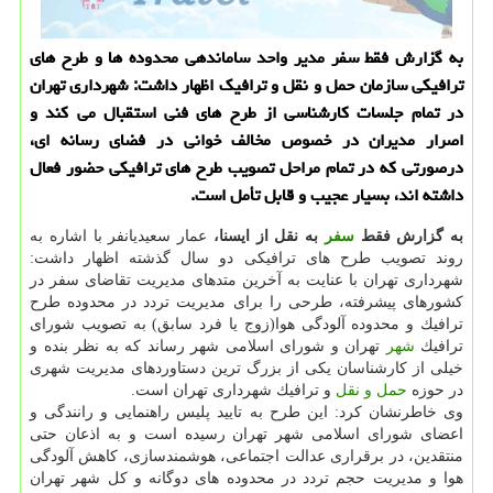
به گزارش فقط سفر مدیر واحد ساماندهی محدوده ها و طرح های
ترافیكی سازمان حمل و نقل و ترافیك اظهار داشت: شهرداری تهران
در تمام جلسات كارشناسی از طرح های فنی استقبال می كند و
اصرار مدیران در خصوص مخالف خوانی در فضای رسانه ای،
درصورتی كه در تمام مراحل تصویب طرح های ترافیكی حضور فعال
داشته اند، بسیار عجیب و قابل تأمل است.
به گزارش فقط
سفر
به نقل از ایسنا،
عمار سعیدیانفر با اشاره به
روند تصویب طرح های ترافیكی دو سال گذشته اظهار داشت:
شهرداری تهران با عنایت به آخرین متدهای مدیریت تقاضای سفر در
كشورهای پیشرفته، طرحی را برای مدیریت تردد در محدوده طرح
ترافیك و محدوده آلودگی هوا(زوج یا فرد سابق) به تصویب شورای
ترافیك
شهر
تهران و شورای اسلامی شهر رساند كه به نظر بنده و
خیلی از كارشناسان یكی از بزرگ ترین دستاوردهای مدیریت شهری
در حوزه
حمل و نقل
و ترافیك شهرداری تهران است.
وی خاطرنشان كرد: این طرح به تایید پلیس راهنمایی و رانندگی و
اعضای شورای اسلامی شهر تهران رسیده است و به اذعان حتی
منتقدین، در برقراری عدالت اجتماعی، هوشمندسازی، كاهش آلودگی
هوا و مدیریت حجم تردد در محدوده های دوگانه و كل شهر تهران