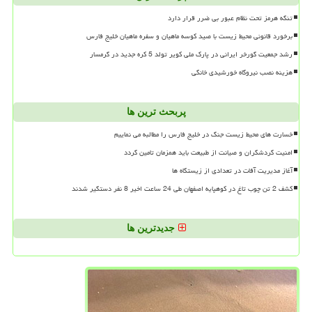
تنگه هرمز تحت نظام عبور بی ضرر قرار دارد
برخورد قانونی محیط زیست با صید کوسه ماهیان و سفره ماهیان خلیج فارس
رشد جمعیت گورخر ایرانی در پارک ملی کویر تولد 5 کره جدید در گرمسار
هزینه نصب نیروگاه خورشیدی خانگی
پربحث ترین ها
خسارت های محیط زیست جنگ در خلیج فارس را مطالبه می نماییم
امنیت گردشگران و صیانت از طبیعت باید همزمان تامین گردد
آغاز مدیریت آفات در تعدادی از زیستگاه ها
کشف 2 تن چوب تاغ در کوهپایه اصفهان طی 24 ساعت اخیر 8 نفر دستگیر شدند
جدیدترین ها