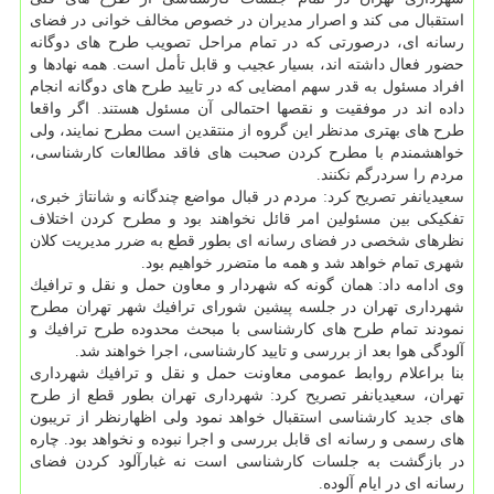
استقبال می كند و اصرار مدیران در خصوص مخالف خوانی در فضای
رسانه ای، درصورتی كه در تمام مراحل تصویب طرح های دوگانه
حضور فعال داشته اند، بسیار عجیب و قابل تأمل است. همه نهادها و
افراد مسئول به قدر سهم امضایی كه در تایید طرح های دوگانه انجام
داده اند در موفقیت و نقصها احتمالی آن مسئول هستند. اگر واقعا
طرح های بهتری مدنظر این گروه از منتقدین است مطرح نمایند، ولی
خواهشمندم با مطرح كردن صحبت های فاقد مطالعات كارشناسی،
مردم را سردرگم نكنند.
سعیدیانفر تصریح كرد: مردم در قبال مواضع چندگانه و شانتاژ خبری،
تفكیكی بین مسئولین امر قائل نخواهند بود و مطرح كردن اختلاف
نظرهای شخصی در فضای رسانه ای بطور قطع به ضرر مدیریت كلان
شهری تمام خواهد شد و همه ما متضرر خواهیم بود.
وی ادامه داد: همان گونه كه شهردار و معاون حمل و نقل و ترافیك
شهرداری تهران در جلسه پیشین شورای ترافیك شهر تهران مطرح
نمودند تمام طرح های كارشناسی با مبحث محدوده طرح ترافیك و
آلودگی هوا بعد از بررسی و تایید كارشناسی، اجرا خواهند شد.
بنا براعلام روابط عمومی معاونت حمل و نقل و ترافیك شهرداری
تهران، سعیدیانفر تصریح كرد: شهرداری تهران بطور قطع از طرح
های جدید كارشناسی استقبال خواهد نمود ولی اظهارنظر از تریبون
های رسمی و رسانه ای قابل بررسی و اجرا نبوده و نخواهد بود. چاره
در بازگشت به جلسات كارشناسی است نه غبارآلود كردن فضای
رسانه ای در ایام آلوده.