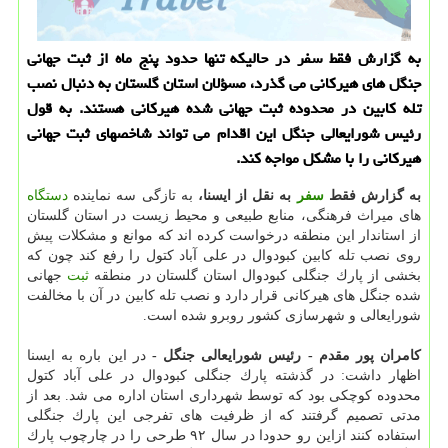
به گزارش فقط سفر در حالیكه تنها حدود پنج ماه از ثبت جهانی
جنگل های هیركانی می گذرد، مسؤلان استان گلستان به دنبال نصب
تله كابین در محدوده ثبت جهانی شده هیركانی هستند. به قول
رئیس شورایعالی جنگل این اقدام می تواند شاخصهای ثبت جهانی
هیركانی را با مشكل مواجه كند.
به گزارش فقط
سفر
به نقل از ایسنا،
به تازگی سه نماینده
دستگاه
های میراث فرهنگی، منابع طبیعی و محیط زیست در استان گلستان
از استاندار این منطقه درخواست كرده اند كه موانع و مشكلات پیش
روی نصب تله كابین كبودوال در علی آباد كتول را رفع كند چون كه
بخشی از پارك جنگلی كبودوال استان گلستان در منطقه
ثبت
جهانی
شده جنگل های هیركانی قرار دارد و نصب تله كابین در آن با مخالفت
شورایعالی و شهرسازی كشور روبرو شده است.
كامران پور مقدم - رئیس شورایعالی جنگل -
در این باره به ایسنا
اظهار داشت: در گذشته پارك جنگلی كبودوال در علی آباد كتول
محدوده كوچكی بود كه توسط شهرداری استان اداره می شد. بعد از
مدتی تصمیم گرفتند كه از ظرفیت های تفرجی این پارك جنگلی
استفاده كنند ازاین رو حدودا در سال ۹۲ طرحی را در چارچوب پارك