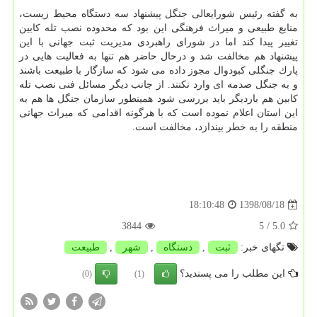
به گفته رئیس شورایعالی جنگل پیشنهاد سه دستگاه محیط زیست،
منابع طبیعی و میراث فرهنگی این بود كه محدوده نصب تله كابین
تغییر پیدا كند اما در شورای راهبردی مدیریت ثبت جهانی با این
پیشنهاد هم مخالفت شد و درحال حاضر هم تنها به فعالیت هایی در
پارك جنگلی كبودوال مجوز داده می شود كه سازگار با طبیعت باشند
و به جنگل صدمه ای وارد نكنند. از جانب دیگر مسائل فنی نصب تله
كابین هم باردیگر باید بررسی شود همینطور سازمان جنگل ها هم به
این استان اعلام نموده است كه با هرگونه اقدامی كه میراث جهانی
منطقه را به خطر بیندازد، مخالفت است.
1398/08/18
18:10:48
3844
/ 5
5.0
تگهای خبر:
ثبت
,
دستگاه
,
شهر
,
طبیعت
این مطلب را می پسندید؟
(0)
(1)