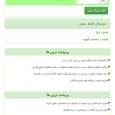
ارسال نظر
دوستان فقط سفر
فیش حج
قیمت بیسیم کنوود
پربیننده ترین ها
تنگه هرمز تحت نظام عبور بی ضرر قرار دارد
برخورد قانونی محیط زیست با صید کوسه ماهیان و سفره ماهیان خلیج فارس
رشد جمعیت گورخر ایرانی در پارک ملی کویر تولد 5 کره جدید در گرمسار
هزینه نصب نیروگاه خورشیدی خانگی
پربحث ترین ها
امنیت گردشگران و صیانت از طبیعت باید همزمان تامین گردد
آغاز مدیریت آفات در تعدادی از زیستگاه ها