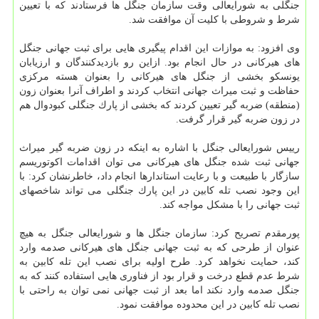
جنگلی به شورایعالی وقت سازمان جنگل ها فرستادند كه با تعیین
شرط و شروطی با كلیت آن موافقت شد.
وی افزود: به موازات این اقدام پیگیری هایی برای ثبت جهانی جنگل
های هیركانی در حال انجام بود. ازاین رو بازدیدكنندگان و ارزیابان
یونسكو بخشی از جنگل های هیركانی را بعنوان هسته مركزی
حفاظت و ثبت میراث جهانی انتخاب كردند و اطراف آنرا بعنوان زون
(منطقه) ضربه گیر تعیین كردند كه بخشی از پارك جنگلی كبودوال هم
در زون ضربه گیر قرار گرفت.
رییس شورایعالی جنگل با اشاره به اینكه در زون ضربه گیر میراث
جهانی ثبت شده جنگل های هیركانی می توان اقدامات اكوتوریسم
سازگار با طبیعت و با رعایت استاندارها انجام داد، خاطرنشان كرد: با
این وجود نصب تله كابین در این پارك جنگلی می تواند شاخصهای
ثبت جهانی را با مشكل مواجه كند.
پورمقدم تصریح كرد: سازمان جنگل ها و شورایعالی جنگل به هیچ
عنوان از طرحی كه به ثبت جهانی جنگل های هیركانی صدمه وارد
كند، حمایت نخواهد كرد. طرح اولیه برای نصب این تله كابین به
شرط عدم قطع درخت و قرار بود از فناوری هایی استفاده كنند كه به
جنگل صدمه وارد نكند اما بعد از ثبت جهانی نمی توان به راحتی با
نصب تله كابین در این محدوده موافقت نمود.