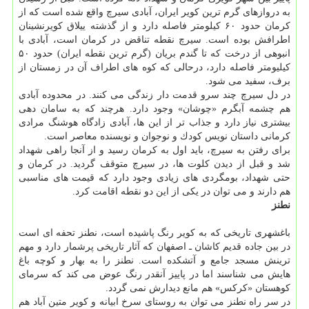
به دروازهای گرم ترین كویر ایران، آبادی سیرچ واقع شده است كه از
كرمان حدود ۶۰ كیلومتر فاصله دارد و از گذشته ییلاق كویرنشینان
اطرافش بوده است. سیرچ نقطه تناقض در كرمان است، آبادی با
انبوهی از درخت كه تا گندم بریان (گرم ترین نقطه ایران) حدود ۵۰
كیلیومتر فاصله دارد، درحالی كه كوه های اطراف آن در زمستان از
برف، سفید می شود.
در دل سیرچ چند سرو قدمت دار زندگی می كنند. در محدوده آبادی
هم چشمه آبگرم «چوشان» وجود دارد. هرچند كه به سامان دهی
بیشتری نیاز دارد و جذاب تر از این ها، آبادی زادگاه هوشنگ مرادی
كرمانی داستان نویس كودك و نوجوان و نویسنده معاصر است.
برای رفتن به سیرچ، باید اول به كرمان رسید و از آنجا راهی شهداد
شد و قبل از دیدن كلوت ها، در سیرچ متوقف گردید. در كرمان و
حتی شهداد، بومگردی های زیادی وجود دارد كه قیمت های مناسبی
هم دارند و می توان در یكی از این دو نقطه اقامت كرد.
نطنز
باغشهری تاریخی كه به كویر رنگ پاشیده است، نطنز تحفه ای است
در بین جاده قدیم كاشان ـ اصفهان كه آثار تاریخی پرشمار دارد و مهم
ترینش مسجد جامع و آتشكده است. نطنز را به بهار و كوچه باغ
هایش می شناسند اما در پاییز آنقدر رنگ عوض می كند كه سرمای
كوهستان «كركس» هم مانع دیدارش نمی گردد.
در سر راه نطنز می توان به روستای سرخ ابیانه و كویر متین آباد هم