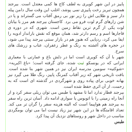
پاییز در این شهر كویری به لطف كاج ها كمی معتدل است. بیرجند
همچون تبریز رخت پاییزی نمی پوشد، اغلب این وقت سال دامن پیله
دار سبز و طلایی اش را زیر نور بی رمق آفتاب می گستراند و پا در
شن زارهای گرم لوت فرو می برد. كاجستان بیرجند هم مرز با بیابان
لوت یكی از گرم ترین نقاط زمین است. شهری كه در دوره ی
قاجارها اسم و رسم دارتر شد، همان موقع كه نقش بارانداز ادویه را
ایفا می كرد، ردپایی كه هنوز هم در بازار سنتی بیرجند پیدا می شود،
در حجره های آغشته به رنگ و عطر زعفران، عناب و زرشك های
سرخ.
شهر با آن كه كویری است اما در دلش باغ و عمارتی با معماری
ایرانی كه در یونسكو
ثبت
شده، جای گرفته است؛ «باغ اكبریه».
«شوكتیه» سومین مدرسه ایران نیز در همین شهر بنا شده است.
بافت تاریخی شهر كه زیر آفتاب كمرنگ پاییز، رنگ طلا می گیرد نیز
بهانه خوبی برای پیاده روی و شهرگردی در گذشته ای است كه به
زحمت، از آن اثری حفظ شده است.
بیرجند قطار ندارد اما تا مشهد یا طبس می توان ریلی سفر كرد و از
آنجا راه زمینی را با اتوبوس یا سواری ادامه داد. آسان ترین راه سفر
به بیرجند هم هواپیما است كه البته هزینه سفر را گران تر می كند.
تعداد اقامتگاه ها در این شهر نیز زیاد نیست اما می توان بومگردی
مناسب در داخل شهر و روستاهای نزدیك آن پیدا كرد.
طبس