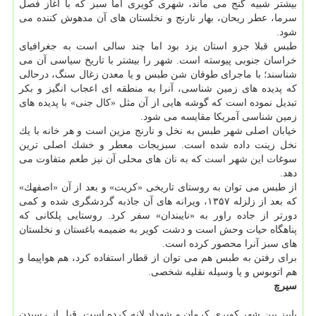
بیشتر شبیه گنج می ماند، شهری كویری اما سبز كه با آغاز فصل
سرما، عطر ریحان، بهار نارنج و نخلستان های آن مدهوش كننده می
شود.
طبس قبلا جزو استان یزد بود اما چند سالی است به جغرافیای
خراسان جنوبی پیوسته است. شهر را بیشتر با تاریخ سیاسی آن می
شناسند؛ با ماجرای طوفان شن طبس و یا معدن زغال سنگ، درحالی
كه پدیده های زمین شناسی، آنرا به منطقه ای اعجاب انگیز و بكر
تبدیل نموده است كه گوشه هایی از آن مثل «كال جنی» با پدیده های
زمین شناسی آمریكا مقایسه می شود.
خیابان اصلی شهر طبس به نخل و نارنج مزین است و هر خانه با یك
نخل زینت داده شده است. سبزیجات معطر و خشك اصلی ترین
سوغات این شهر است كه به نان های محلی آن نیز طعم متفاوت می
دهد.
از طبس می توان به روستای تاریخی «كریت» و بعد از آن «اصفهك»
كه بعد از زلزله ۱۳۵۷، ویرانه های آن جاذبه گردشگری شده و كمی
دورتر از جاده راور به «نایبندان» سفر كرد. روستایی پلكانی كه
پناهگاه حیات وحش است و دشت كویر به ضمیمه باغستان و نخلستان
های سبز آنرا محصور كرده است.
برای رفتن به طبس هم می توان از قطار استفاده كرد، هم هواپیما و
هم اتوبوس و یا وسیله نقلیه شخصی.
سیرچ
پاییز بین شهر كویری كرمان و شهداد لانه كرده است. قبل از رسیدن