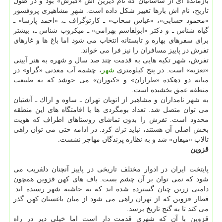
بازمانده ای از ساسانیان كه نام دیرین اش «گبرش» بود و در طول
تاریخ، نام اش بارها تغییر شكل داده است. شهرِ مشاهیری پروفسور
«محمود حسابی»، «عباس سحاب» ـ كارتوگراف ـ، «احمد پارسا» ـ
گیاه شناس ـ و دكتر «ابولقاسم بهرامی» ـ میكروب شناس ـ، بیشتر
برای سفرهای بهاره و تابستانه انتخاب می شود اما باغ ها و غارهای
تفرش در پاییز مسافران را نیز فرا می خواند.
تفرش، شهر تكیه هایی به قدمت چند صد سال و شهره به هنر آیینی
«تعزیه» است. در پنج كیلومتری
شهر
، چشمه آب معدنی «گراو» در
میانه دو دهكده «طراران» و «كبوران» می جوشد كه به طبیعت
منطقه عمق بخشیده است.
به شهر نامداران و مشاهیر از اتوبان تهران ـ ساوه و اراك ـ آشتیان
می توان متصل شد. تعداد بومگردی ها یا اقامتگاه های این منطقه
محدود است. تفرش را بدون تماشای روستاهای اطراف كه هویت
بخش اصلی آن هستند، نباید ترك كرد. در ادامه حتی می توان راهی
تالاب «میقان» شد و به نظاره پرندگان مهاجر نشست.
قزوین
پایتخت ایران در ادوار مختلف تاریخی در پاییز آنچنان دلفریب می
شود كه نمی توان بر آن چشم بست. باف های كهن قزوین همچون
دامنی زرین چنان گسترده شده اند كه به حاشیه شهر رسیده اند.
قطار قزوین كه از تهران راهی می شود از میان باغستان كهن گذر
می كند تا به گنج تاریخ برسد.
قزوین با آن كه شهری قدمت دار است اما خیلی دیر در راه