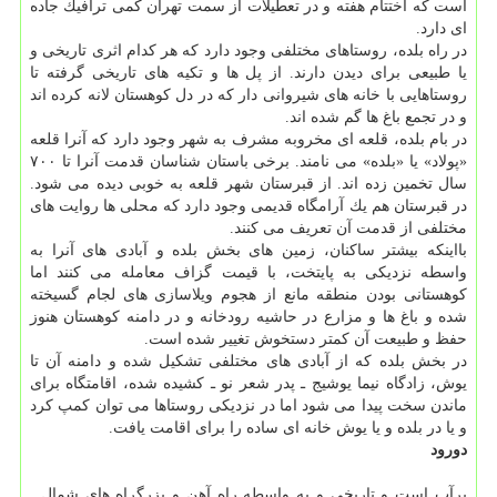
است كه اختتام هفته و در تعطیلات از سمت تهران كمی ترافیك جاده
ای دارد.
در راه بلده، روستاهای مختلفی وجود دارد كه هر كدام اثری تاریخی و
یا طبیعی برای دیدن دارند. از پل ها و تكیه های تاریخی گرفته تا
روستاهایی با خانه های شیروانی دار كه در دل كوهستان لانه كرده اند
و در تجمع باغ ها گم شده اند.
در بام بلده، قلعه ای مخروبه مشرف به شهر وجود دارد كه آنرا قلعه
«پولاد» یا «بلده» می نامند. برخی باستان شناسان قدمت آنرا تا ۷۰۰
سال تخمین زده اند. از قبرستان شهر قلعه به خوبی دیده می شود.
در قبرستان هم یك آرامگاه قدیمی وجود دارد كه محلی ها روایت های
مختلفی از قدمت آن تعریف می كنند.
بااینكه بیشتر ساكنان، زمین های بخش بلده و آبادی های آنرا به
واسطه نزدیكی به پایتخت، با قیمت گزاف معامله می كنند اما
كوهستانی بودن منطقه مانع از هجوم ویلاسازی های لجام گسیخته
شده و باغ ها و مزارع در حاشیه رودخانه و در دامنه كوهستان هنوز
حفظ و طبیعت آن كمتر دستخوش تغییر شده است.
در بخش بلده كه از آبادی های مختلفی تشكیل شده و دامنه آن تا
یوش، زادگاه نیما یوشیج ـ پدر شعر نو ـ كشیده شده، اقامتگاه برای
ماندن سخت پیدا می شود اما در نزدیكی روستاها می توان كمپ كرد
و یا در بلده و یا یوش خانه ای ساده را برای اقامت یافت.
دورود
پرآب است و تاریخی و به واسطه راه آهن و بزرگراه های شمال ـ