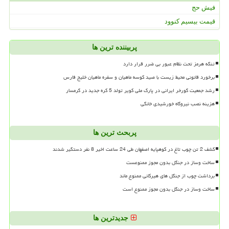
فیش حج
قیمت بیسیم کنوود
پربیننده ترین ها
تنگه هرمز تحت نظام عبور بی ضرر قرار دارد
برخورد قانونی محیط زیست با صید کوسه ماهیان و سفره ماهیان خلیج فارس
رشد جمعیت گورخر ایرانی در پارک ملی کویر تولد 5 کره جدید در گرمسار
هزینه نصب نیروگاه خورشیدی خانگی
پربحث ترین ها
کشف 2 تن چوب تاغ در کوهپایه اصفهان طی 24 ساعت اخیر 8 نفر دستگیر شدند
ساخت وساز در جنگل بدون مجوز ممنوعست
برداشت چوب از جنگل های هیرکانی ممنوع ماند
ساخت وساز در جنگل بدون مجوز ممنوع است
جدیدترین ها