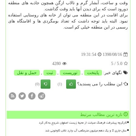
وقت و ساعت، آبشار گرم و تالاب ازگن همچون جاذبه های منطقه
دورود است كه برای دیدن آنها باید وقت گذاشت.
برای اقامت در این منطقه می توان از خانه های روستایی استفاده
نمود. البته باید توجه داشت كه تعداد بومگردی ها و اقامتگاه های
رسمی در این منطقه خیلی كم است.
1398/08/16
19:31:54
4280
/ 5
5.0
تگهای خبر:
پایتخت
,
توریست
,
ثبت
,
حمل و نقل
این مطلب را می پسندید؟
(0)
(1)
تازه ترین مطالب مرتبط
کارگروه پیشرفت فرهنگ صیانت از محیط زیست اصفهان شروع به کار کرد
سال جاری 2 و یک دهم میلیون مترمکعب آب وارد تالاب گاوخونی شد