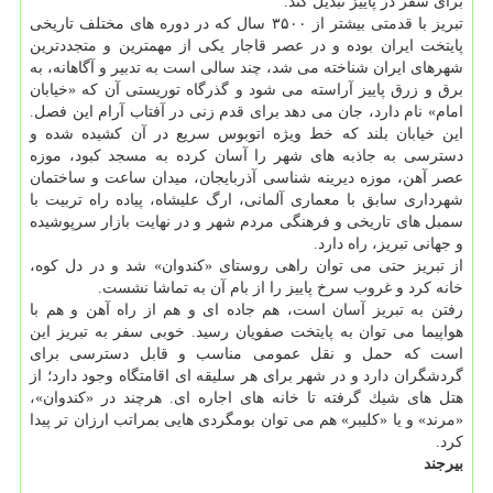
برای سفر در پاییز تبدیل كند.
تبریز با قدمتی بیشتر از ۳۵۰۰ سال كه در دوره های مختلف تاریخی
پایتخت ایران بوده و در عصر قاجار یكی از مهمترین و متجددترین
شهرهای ایران شناخته می شد، چند سالی است به تدبیر و آگاهانه، به
برق و زرق پاییز آراسته می شود و گذرگاه توریستی آن كه «خیابان
امام» نام دارد، جان می دهد برای قدم زنی در آفتاب آرام این فصل.
این خیابان بلند كه خط ویژه اتوبوس سریع در آن كشیده شده و
دسترسی به جاذبه های شهر را آسان كرده به مسجد كبود، موزه
عصر آهن، موزه دیرینه شناسی آذربایجان، میدان ساعت و ساختمان
شهرداری سابق با معماری آلمانی، ارگ علیشاه، پیاده راه تربیت با
سمبل های تاریخی و فرهنگی مردم شهر و در نهایت بازار سرپوشیده
و جهانی تبریز، راه دارد.
از تبریز حتی می توان راهی روستای «كندوان» شد و در دل كوه،
خانه كرد و غروب سرخ پاییز را از بام آن به تماشا نشست.
رفتن به تبریز آسان است، هم جاده ای و هم از راه آهن و هم با
هواپیما می توان به پایتخت صفویان رسید. خوبی سفر به تبریز این
است كه حمل و نقل عمومی مناسب و قابل دسترسی برای
گردشگران دارد و در شهر برای هر سلیقه ای اقامتگاه وجود دارد؛ از
هتل های شیك گرفته تا خانه های اجاره ای. هرچند در «كندوان»،
«مرند» و یا «كلیبر» هم می توان بومگردی هایی بمراتب ارزان تر پیدا
كرد.
بیرجند