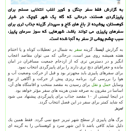
به گزارش فقط سفر جنگل و كویر اغلب انتخابی مسلم برای
پاییزگردی هستند، درحالی كه گاه یك شهر كوچك در شیار
كوهستان، پوشیده از باغ های كاج و سپیدار گزینه جذاب تری برای
سفرهای پاییزی می تواند باشد. شهرهایی كه سوز سرمای پاییز،
سبب چشم پوشی از سفر به آنجا شده است.
به گزارش
ایسنا
، گزینه
سفر
به شمال در تعطیلات كوتاه و یا اختتام
هفته همیشه روی میز است، درحالی كه می توان مقاصد اعجاب
انگیز و در دسترس تری كه از ازدحام جمعیت مسافران در امان
مانده و جغرافیای دنج تری دارند را برای پاییزگردی انتخاب نمود.
برای سفرهای پاییزی باید مجهزتر بود و قبل از حركت وضعیت آب و
هوا را بررسی كرد. برنامه ریزی پیش از حركت و آگاهی از نوع
وسایل
حمل و نقل
برای رسیدن به مقصد منتخب و اقامتگاه های آن،
اساسا در مقرون به صرفه شدن هزینه های سفر مؤثر خواهد بود.
در اینجا لیستی از ۱۰ مقصد جذاب برای پاییزگردی پیشنهاد می شود
كه شاید كمتر برای سفر در این فصل انتخاب گردد.
تبریز
برگ های پاییزی از سطح شهر تبریز جمع نمی گردد. فقط همین یك
دلیل شاید كافی باشد تا این شهر سرد و كوهستانی را به گزینه ای