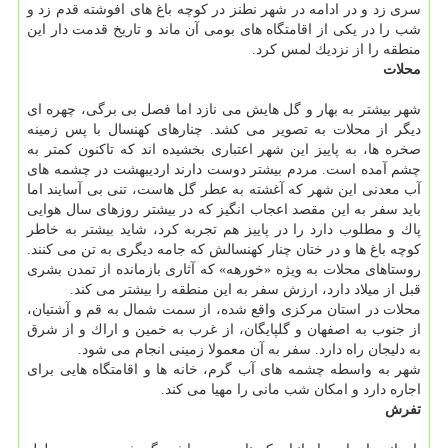
سری زد و در ادامه در شهر نطنز در كوچه باغ های افوشته قدم زد و
شب را در یكی از اقامتگاه های بومی آن ماند و تاریخ قدمت دار این
منطقه را از نزدیك لمس كرد.
محلات
شهر بیشتر به بهار و گل هایش می نازد اما فصل بی برگی، چهره ای
دیگر از محلات به تصویر می كشد. چنارهای كهنسال با پس زمینه
صخره ها، به پاییز این شهر اعتباری بخشیده اند كه تاكنون كمتر به
چشم آمده است. مردم بیشتر دوست دارند اردیبهشت در چشمه های
آب معدنی این شهر كه آغشته به عطر گل هاست، تنی بی آسایند اما
باید سفر به این مقصد اعجاب انگیز كه در بیشتر روزهای سال هوایی
پاك و مطلوب دارد را در پاییز هم تجربه كرد، شاید بیشتر به خاطر
كوچه باغ ها و در ختان چنار كهنسالش كه جامه دیگری به تن می كنند.
روستاهای محلات به ویژه «خورهه» كه آثاری بازمانده از تمدن بشری
قبل از میلاد دارد، ارزش سفر به این منطقه را بیشتر می كند.
محلات در استان مركزی واقع شده، از سمت شمال به قم و آشتیان،
از جنوب به اصفهان و گلپایگان، از غرب به خمین و اراك و از شرق
به دلیجان راه دارد. سفر به آن معمولا زمینی انجام می شود.
شهر به واسطه چشمه های آب گرم، خانه ها و اقامتگاه هایی برای
اجاره دارد و امكان شب مانی را مهیا می كند.
تفرش