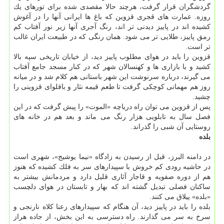
گردشگران قرار گرفت، هرچند حالا مقصدی شده برای تورهای یك
روزه. عمارت های قجری قزوین كه باغ ها ایرانی آنها را در آغوش
كشیده اند در پاییز دیدنی تر اند، رنگ آجری آنها زیر نور آفتاب كم
رمق پاییز، طلایی تر می شود. همان رنگی كه در طبیعت ایران غالب
تر است.
قزوین را باید در هوای مطلوب پاییز دید، از خیابان تاریخی سپه بالا
كشید و با بازاری ها و كهنسالان شهر كه در كنار مسجد جامع آفتاب
می گیرند، درباره سرنوشت این شهر باستانی هم كلام شد و در میانه
روز هم مهمانی كوچكی گرفت تا طعم قیمه نثار و باقلوای قزوینی را
چشید.
پس از قزوین می توان راه دریاچه «الموت» را پیش گرفت كه در این
فصل سال به تابلویی هزار رنگ می ماند و بعد هم در خانه های
روستایی آن شبی را گذراند.
بلده
در دامنه البرز، قبل از رسیدن به زادگاه «نیما یوشیج»، شهری است
در حاشیه رودی كم خروش با سپیدارهای سر به فلك كشیده كه هنوز
هم از دوره صفویه و قاجار آثاری قلیل دارد و مردمانش بیشتر به
ساكنان فصلی تبدیل گشته اند كه بهار و تابستان در هوای دلچسب
«بلده» ییلاق می كنند.
بلده را باید در پاییز دید، آن هنگام كه سپیدارهای رعنا كلاه نارنجی و
سرخ به سر می گذارند. راه دسترسی به این بخش، از جاده هراز