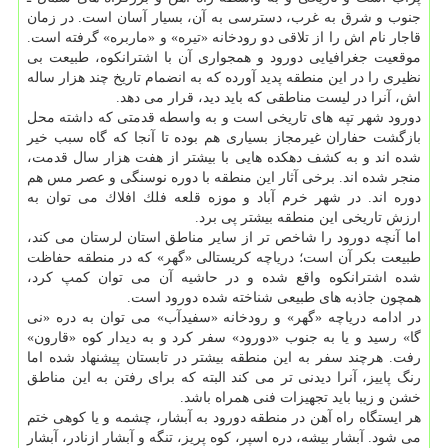
جنوب و شرق به غرب، دسترسی به آن، بسیار آسان است. در زمان
قاجار نام اش را از تلاقی دو رودخانه «تیره» و «ماربره» گرفته است.
موقعیت جغرافیایی دورود و همجواری آن با اشترانكوه، طبیعت بی
نظیری را در این منطقه پدید آورده كه به انضمام تاریخ چند هزار ساله
اش، آنرا در لیست مناطقی كه باید دید، قرار می دهد.
دورود شهر تپه های تاریخی است و به واسطه قدمتی كه داشته محل
بازگشت حفاران غیرمجاز بسیاری هم بوده تا آنجا كه گاه سبب خیر
شده اند و به كشف دهكده هایی با بیشتر از هفت هزار سال قدمت،
منجر شده اند. برخی آثار این منطقه با دوره نوسنگی و عصر مس هم
دوره اند. در شهر خرم آباد و موزه قلعه فلك افلاك می توان به
ارزش تاریخی این منطقه بیشتر پی برد.
اما آنچه دورود را شاخص تر از سایر مناطق استان لرستان می كند،
طبیعت بكر آن است؛ دریاچه كریستالی «گهر» كه در منطقه حفاظت
شده اشترانكوه واقع شده و در حاشیه آن می توان كمپ كرد،
همچون جاذبه های طبیعی شناخته شده دورود است.
در ادامه دریاچه «گهر» و رودخانه «سفیدآب» می توان به دره «نی
گا» رسید و یا به جنوب «دورود» سفر كرد و به دیدار كوه «قارون»
رفت. هرچند سفر به این منطقه بیشتر در تابستان پیشنهاد شده اما
رنگ پاییز، آنرا دیدنی تر می كند البته كه برای رفتن به این مناطق
خشن و زیبا باید تجهیزات فنی همراه باشد.
هر ایستگاه راه آهن در منطقه دورود به آبشار، چشمه و یا كوهی ختم
می شود. آبشار بیشه، دره اسپر، كوه پریز، تنگه و آبشار ازنادر، آبشار