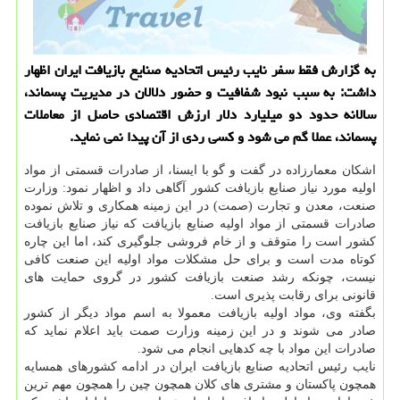
به گزارش فقط سفر نایب رئیس اتحادیه صنایع بازیافت ایران اظهار
داشت: به سبب نبود شفافیت و حضور دلالان در مدیریت پسماند،
سالانه حدود دو میلیارد دلار ارزش اقتصادی حاصل از معاملات
پسماند، عملا گم می شود و كسی ردی از آن پیدا نمی نماید.
اشكان معمارزاده در گفت و گو با ایسنا، از صادرات قسمتی از مواد
اولیه مورد نیاز صنایع بازیافت كشور آگاهی داد و اظهار نمود: وزارت
صنعت، معدن و تجارت (صمت) در این زمینه همكاری و تلاش نموده
صادرات قسمتی از مواد اولیه صنایع بازیافت كه نیاز صنایع بازیافت
كشور است را متوقف و از خام فروشی جلوگیری كند، اما این چاره
كوتاه مدت است و برای حل مشكلات مواد اولیه این صنعت كافی
نیست، چونكه رشد صنعت بازیافت كشور در گروی حمایت های
قانونی برای رقابت پذیری است.
بگفته وی، مواد اولیه بازیافت معمولا به اسم مواد دیگر از كشور
صادر می شوند و در این زمینه وزارت صمت باید اعلام نماید كه
صادرات این مواد با چه كدهایی انجام می شود.
نایب رئیس اتحادیه صنایع بازیافت ایران در ادامه كشورهای همسایه
همچون پاكستان و مشتری های كلان همچون چین را همچون مهم ترین