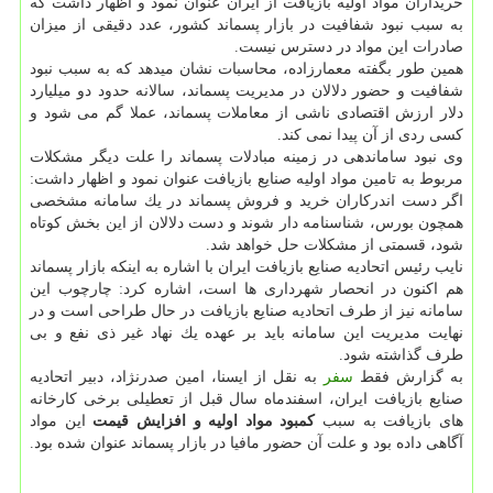
خریداران مواد اولیه بازیافت از ایران عنوان نمود و اظهار داشت كه
به سبب نبود شفافیت در بازار پسماند كشور، عدد دقیقی از میزان
صادرات این مواد در دسترس نیست.
همین طور بگفته معمارزاده، محاسبات نشان میدهد كه به سبب نبود
شفافیت و حضور دلالان در مدیریت پسماند، سالانه حدود دو میلیارد
دلار ارزش اقتصادی ناشی از معاملات پسماند، عملا گم می شود و
كسی ردی از آن پیدا نمی كند.
وی نبود ساماندهی در زمینه مبادلات پسماند را علت دیگر مشكلات
مربوط به تامین مواد اولیه صنایع بازیافت عنوان نمود و اظهار داشت:
اگر دست اندركاران خرید و فروش پسماند در یك سامانه مشخصی
همچون بورس، شناسنامه دار شوند و دست دلالان از این بخش كوتاه
شود، قسمتی از مشكلات حل خواهد شد.
نایب رئیس اتحادیه صنایع بازیافت ایران با اشاره به اینكه بازار پسماند
هم اكنون در انحصار شهرداری ها است، اشاره كرد: چارچوب این
سامانه نیز از طرف اتحادیه صنایع بازیافت در حال طراحی است و در
نهایت مدیریت این سامانه باید بر عهده یك نهاد غیر ذی نفع و بی
طرف گذاشته شود.
به گزارش فقط
سفر
به نقل از ایسنا، امین صدرنژاد، دبیر اتحادیه
صنایع بازیافت ایران، اسفندماه سال قبل از تعطیلی برخی كارخانه
های بازیافت به سبب
كمبود مواد اولیه و افزایش قیمت
این مواد
آگاهی داده بود و علت آن حضور مافیا در بازار پسماند عنوان شده بود.