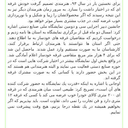
برای نخستین بار در سال ۹۳، هنرمندی تصمیم گرفت خودش غرفه
ای كه در اختیار داشت را بسازد. به مرور زمان هنرمندان دیگر نیز به
این نتیجه رسیدند كه اگر محصولاتشان را زیبا و شكیل و با نورپردازی
خوب عرضه كنند، در جذب مشتری بسیار موثر خواهد بود.
جانشین دبیر اجرایی سی و دومین نمایشگاه ملی صنایع دستی اشاره
كرد: امسال دو ماه قبل از برگزاری نمایشگاه به استان ها نامه زدیم و
درخواست كردیم كه متقاضیان غرفه های خودساز به ما اطلاع دهند.
حتی اگر استان ها نتوانستند با هنرمندان ارتباط برقرار كنند،
كارشناسان ما به صورت مستقیم وارد عمل شدند. ماحصل این شد
كه برای ۴ هزار متر مربع متقاضی غرفه خودساز اعلام آمادگی شد.
در واقع بخش اول نمایشگاه بیشتر در اختیار شركت هایی است كه در
حوزه صنایع دستی فعالیت می نمایند و البته هنرمندانی هم هستند كه
در این بخش حضور دارند یا كسانی كه به صورت مشترك غرفه
گرفته اند.
اوجانی با اشاره به اینكه «قدرت یك نمایشگاه به حضور شركت كننده
های آن است»، تصریح كرد: طبیعی است میان هنرمندی كه در غرفه
ای ۲۰۰ متری كالای خودرا خوب عرضه می كند با كسی كه غرفه ۱۲
متری دارد و فن تجارت را نمی داند، تفاوت است. باید بپذیریم كه اگر
بخواهیم همیشه در یك نقطه درجا بزنیم، هیچ وقت پیشرفت نمی
نماییم.