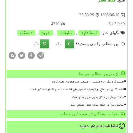
منبع:
فقط سفر
1398/06/10
23:53:29
4310
/ 5
5.0
تگهای خبر:
استاندارد
,
تبلیغات
,
خرید
,
دستگاه
این مطلب را می پسندید؟
(0)
(1)
تازه ترین مطالب مرتبط
امنیت گردشگران و صیانت از طبیعت باید همزمان تامین گردد
کشف 2 تن چوب تاغ در کوهپایه اصفهان طی 24 ساعت اخیر 8 نفر دستگیر شدند
ساخت وساز در جنگل بدون مجوز ممنوعست
ساخت وساز در جنگل بدون مجوز ممنوع است
نظرات بینندگان در مورد این مطلب
لطفا شما هم
نظر دهید