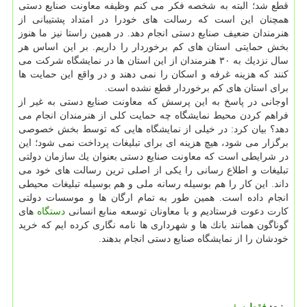
قطع شد؛ البته به شخصه فكر می كنم وظیفه معاونت صنایع دستی
همچنان این است كه رسالت های خودرا در امتداد پشتیبانی از
هنرمندان ضعیف صنایع دستی انجام دهد. در همین راستا نیز ما هنوز
بخش حمایتی استان های كم برخوردار را داریم. بر این اساس هر
سال نزدیك به ۳۰ هنرمندان از این استان ها در نمایشگاه شركت می
كنند كه هزینه غرفه و اسكان را نمی دهند و در واقع این حمایت ها
برای استان های كم برخوردار قطع نشده است.
اوجانی در پاسخ به این پرسش كه معاونت صنایع دستی به غیر از
فراهم كردن محیط نمایشگاه چه حمایت كلی از هنرمندان انجام می
دهد؟ بیان كرد: در خیلی از نمایشگاه هایی كه توسط بخش خصوصی
برگزار می شود، هیچ هزینه ای برای تبلیغات پرداخت نمی شود؛ این
در شرایطی است كه معاونت صنایع دستی بعنوان یك سازمان دولتی
تبلیغات و اطلاع رسانی را یكی از اصلی ترین رسالت های خود می
داند. این كار را هم بوسیله رسانه ملی و هم بوسیله تبلیغات محیطی
انجام داده است. همین طور به تمام ارگان ها و موسسات دولتی
كارت دعوت فرستادیم و با معاونان توسعه منابع انسانی
دستگاه
های
گوناگون همانند بانك ها و شهرداری ها نامه نگاری كرده ایم كه خرید
خودشان را از نمایشگاه صنایع دستی انجام بدهند.