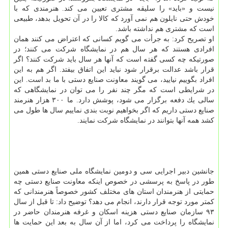
نیست و «باید» را سلیقه مشتری تعیین می كند. هنرمندی كه با
خودش حتی نایلون هم نمی آورد كه كالا را در آن تحویل بدهد، طبیعی
است كه مشتری هم نداشته باشد.
او تصریح كرد: به جرأت می گویم كسانی كه اعتراض می كنند همان
افرادی هستند كه هر سال هم در نمایشگاه شركت می كنند؛ در
صورتیكه چه كسی گفته است كه آنها هر سال باید شركت كنند؟ اگر
قرار باشد عدالت برقرار شود نباید این اتفاق بیفتد. اگر هم به این
افراد بگوییم نیایید، می گویند معاونت صنایع دستی با ما بد است. این
در شرایطی است كه مگر چند نفر را می توان در نمایشگاهی كه
سالی یك دفعه برگزار می شود، پوشش دارد. ما ۳۰۰ هزار هنرمند
صنایع دستی داریم كه اگر بخواهیم نوبت بندی نماییم سال ها طول می
كشد همه آنها بتوانند در نمایشگاه شركت نمایند.
جانشین دبیر اجرایی سی و دومین نمایشگاه ملی صنایع دستی همین
طور در پاسخ به پرسشی در خصوص اینكه معاونت صنایع دستی چه
حمایتی از هنرمندان استان های مختلف كشور خصوصاً هنرمندانی كه
كمتر مورد توجه قرار دارند، انجام می دهد؟ توضیح داد: تا قبل از سال
۹۳ سازمان صنایع دستی هزینه اسكان و غرفه هنرمندان حاضر در
نمایشگاه را پرداخت می كرد، اما از آن سال به بعد این حمایت ها