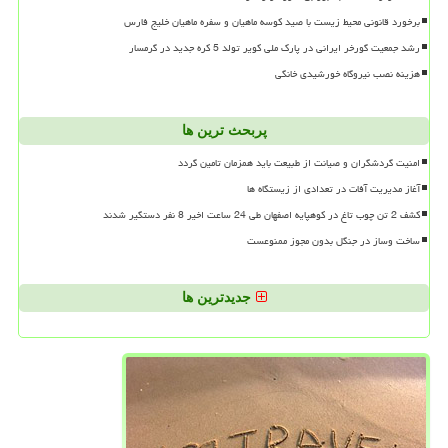
برخورد قانونی محیط زیست با صید کوسه ماهیان و سفره ماهیان خلیج فارس
رشد جمعیت گورخر ایرانی در پارک ملی کویر تولد 5 کره جدید در گرمسار
هزینه نصب نیروگاه خورشیدی خانگی
پربحث ترین ها
امنیت گردشگران و صیانت از طبیعت باید همزمان تامین گردد
آغاز مدیریت آفات در تعدادی از زیستگاه ها
کشف 2 تن چوب تاغ در کوهپایه اصفهان طی 24 ساعت اخیر 8 نفر دستگیر شدند
ساخت وساز در جنگل بدون مجوز ممنوعست
جدیدترین ها