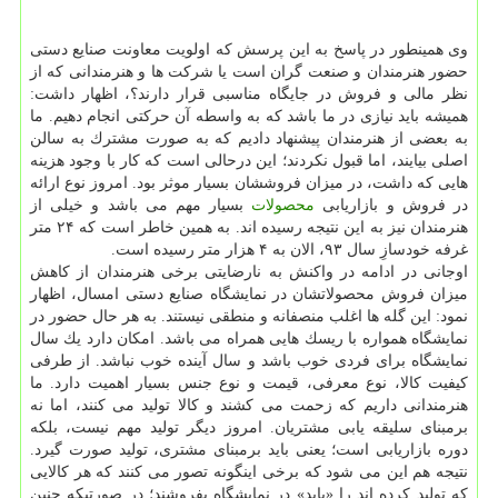
وی همینطور در پاسخ به این پرسش كه اولویت معاونت صنایع دستی
حضور هنرمندان و صنعت گران است یا شركت ها و هنرمندانی كه از
نظر مالی و فروش در جایگاه مناسبی قرار دارند؟، اظهار داشت:
همیشه باید نیازی در ما باشد كه به واسطه آن حركتی انجام دهیم. ما
به بعضی از هنرمندان پیشنهاد دادیم كه به صورت مشترك به سالن
اصلی بیایند، اما قبول نكردند؛ این درحالی است كه كار با وجود هزینه
هایی كه داشت، در میزان فروششان بسیار موثر بود. امروز نوع ارائه
در فروش و بازاریابی
محصولات
بسیار مهم می باشد و خیلی از
هنرمندان نیز به این نتیجه رسیده اند. به همین خاطر است كه ۲۴ متر
غرفه خودسازِ سال ۹۳، الان به ۴ هزار متر رسیده است.
اوجانی در ادامه در واكنش به نارضایتی برخی هنرمندان از كاهش
میزان فروش محصولاتشان در نمایشگاه صنایع دستی امسال، اظهار
نمود: این گله ها اغلب منصفانه و منطقی نیستند. به هر حال حضور در
نمایشگاه همواره با ریسك هایی همراه می باشد. امكان دارد یك سال
نمایشگاه برای فردی خوب باشد و سال آینده خوب نباشد. از طرفی
كیفیت كالا، نوع معرفی، قیمت و نوع جنس بسیار اهمیت دارد. ما
هنرمندانی داریم كه زحمت می كشند و كالا تولید می كنند، اما نه
برمبنای سلیقه یابی مشتریان. امروز دیگر تولید مهم نیست، بلكه
دوره بازاریابی است؛ یعنی باید برمبنای مشتری، تولید صورت گیرد.
نتیجه هم این می شود كه برخی اینگونه تصور می كنند كه هر كالایی
كه تولید كرده اند را «باید» در نمایشگاه بفروشند؛ در صورتیكه چنین