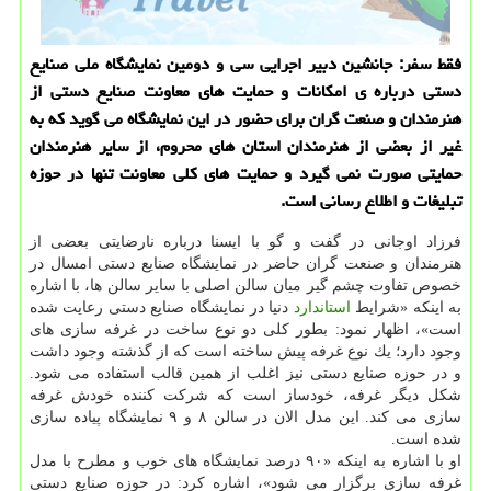
فقط سفر: جانشین دبیر اجرایی سی و دومین نمایشگاه ملی صنایع
دستی درباره ی امكانات و حمایت های معاونت صنایع دستی از
هنرمندان و صنعت گران برای حضور در این نمایشگاه می گوید كه به
غیر از بعضی از هنرمندان استان های محروم، از سایر هنرمندان
حمایتی صورت نمی گیرد و حمایت های كلی معاونت تنها در حوزه
تبلیغات و اطلاع رسانی است.
فرزاد اوجانی در گفت و گو با ایسنا درباره نارضایتی بعضی از
هنرمندان و صنعت گران حاضر در نمایشگاه صنایع دستی امسال در
خصوص تفاوت چشم گیر میان سالن اصلی با سایر سالن ها، با اشاره
به اینكه «شرایط
استاندارد
دنیا در نمایشگاه صنایع دستی رعایت شده
است»، اظهار نمود: بطور كلی دو نوع ساخت در غرفه سازی های
وجود دارد؛ یك نوع غرفه پیش ساخته است كه از گذشته وجود داشت
و در حوزه صنایع دستی نیز اغلب از همین قالب استفاده می شود.
شكل دیگر غرفه، خودساز است كه شركت كننده خودش غرفه
سازی می كند. این مدل الان در سالن ۸ و ۹ نمایشگاه پیاده سازی
شده است.
او با اشاره به اینكه «۹۰ درصد نمایشگاه های خوب و مطرح با مدل
غرفه سازی برگزار می شود»، اشاره كرد: در حوزه صنایع دستی