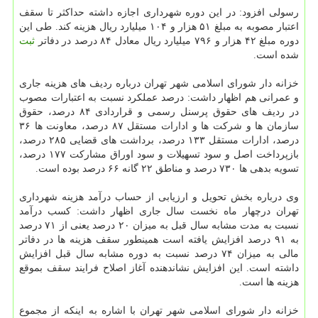
رسولی افزود: در این دوره شهرداری اجازه داشته حداكثر تا سقف
اعتبار مصوبه به مبلغ ۵۱ هزار و ۱۰۴ میلیارد ریال هزینه كند. طی این
دوره مبلغ ۴۲ هزار و ۷۹۶ میلیارد ریال معادل ۸۴ درصد در دفاتر
ثبت
شده است.
خزانه دار شورای اسلامی شهر تهران درباره ردیف های هزینه جاری
و عمرانی هم اظهار داشت: درصد عملكرد نسبت به اعتبارات مصوب
در ردیف های حقوق پرسنل رسمی و قراردادی ۸۴ درصد، حقوق
سازمان ها و شركت ها و ادارات مستقل ۸۷ درصد، معاونت ها ۳۶
درصد، ادارات مستقل ۱۳۳ درصد، برداشت های قضایی ۲۸۵ درصد،
بازپرداخت اصل و سود تسهیلات و سود اوراق مشاركت ۱۷۷ درصد،
تسویه بدهی ها ۷۳۰ درصد و مناطق ۲۲ گانه ۶۶ درصد بوده است.
وی درباره بخش تحویل و ارزیابی از حساب درآمد هزینه شهرداری
تهران درچهار ماه نخست سال جاری اظهار داشت: كسب درآمد
نسبت به مدت مشابه سال قبل به میزان ۲۰ درصد یعنی از ۷۱ درصد
به ۹۱ درصد افزایش یافته است همینطور سقف هزینه ها در دفاتر
مالی به میزان ۷۴ درصد نسبت به دوره مشابه سال قبل افزایش
داشته است. این افزایش نشاندهنده آغاز اصلاح فرایند سقف بموقع
هزینه ها است.
خزانه دار شورای اسلامی شهر تهران با اشاره به اینكه از مجموع