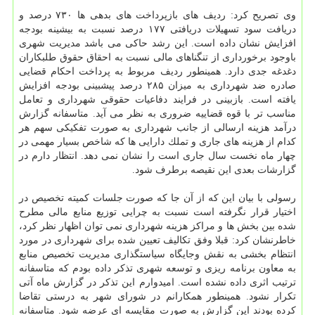
وی تصریح كرد: ردیف های بازپرداخت های بدهی ها ۷۳۰ درصد و
دریافت سود تسهیلات دریافتی ۱۷۷ درصد نسبت به بیشینه بودجه
افزایش نشان داده است. این رشد حاكی می باشد مدیریت شهری
باوجود برخورداری از تنگناهای مالی نسبت به احقاق حقوق طلبكاران
دغدغه جدی دارد. همینطور ردیف مربوط به پرداخت احكام قضایی
صادره ضد شهرداری به میزان ۲۸۵ درصد پیشبینی بودجه افزایش
یافته است. بازبینی در فرایند دفاعیات حقوقی شهرداری و تعامل
مناسب تر با قوه قضاییه ضروری به نظر می آید. متاسفانه گزارش
درآمد هزینه ارسالی از جانب شهرداری به صورت تفكیكی سهم هر
كدام از هزینه های جاری و تملك دارایی ها كه شاخص بسیار مهمی در
چهار ماه نخست سال جاری است را نشان نمی دهد. انتظار دارم در
گزارشات بعدی این نقیصه برطرف شود.
رسولی با بیان این كه از آن جا كه صورت جلسات كمیته تخصیص در
اختیار قرار نگرفته است نسبت به چرایی توزیع منابع مالی مطرح
شده بین بخش ها و مراكز هزینه شهرداری نمی توان اظهار نظر كرد،
خاطرنشان كرد: قبلا وفق تكالیف تعیین شده برای شهرداری در مورد
انتظام بخشی به نقش وجایگاه سیاستگذاری مدیریت تخصیص منابع
به معاون برنامه ریزی و توسعه شهری تذكر داده بودم كه متاسفانه
ترتیب اثری داده نشده است. امیدوارم این تذكر در گزارش ماه آتی
تكرار نشود. همینطور همكارانم در شورای شهر به درستی تقاضا
كرده بودند این گزارش به صورت مقایسه ای عرضه شود. متاسفانه