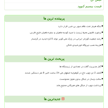
قیمت بیسیم کنوود
پربیننده ترین ها
تنگه هرمز تحت نظام عبور بی ضرر قرار دارد
برخورد قانونی محیط زیست با صید کوسه ماهیان و سفره ماهیان خلیج فارس
رشد جمعیت گورخر ایرانی در پارک ملی کویر تولد 5 کره جدید در گرمسار
هزینه نصب نیروگاه خورشیدی خانگی
پربحث ترین ها
آغاز مدیریت آفات در تعدادی از زیستگاه ها
کشف 2 تن چوب تاغ در کوهپایه اصفهان طی 24 ساعت اخیر 8 نفر دستگیر شدند
ساخت وساز در جنگل بدون مجوز ممنوعست
برداشت چوب از جنگل های هیرکانی ممنوع ماند
جدیدترین ها