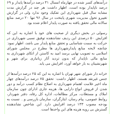
درآمدهای كسر شده در چهارماه امسال ۳۱ درصد درآمدها پایدار و ۶۹
درصد ناپایدار بوده است، اظهار داشت: هر چند در گزارش مدت
مشابه سال قبل شهرداری این تفكیك وجود ندارد ولی در گزارش
تغییرو تحول مدیریت شهری پایتخت در سال ۹۶ تنها ۲۰ درصد منابع
سالانه مالی تحقق یافته به صورت پایدار اعلام شده بود.
رسولی در بخش دیگری از صحبت های خود با اشاره به این كه
افزایش ۵۰ درصدی این ردیف نشاندهنده توفیق نسبی شهرداری در
حركت به سمت شناسایی و تحقق منابع پایدار می باشد، اظهار نمود:
چنانچه لایحه منابع پایدارشهرداری ها مطرح در مجلس شورای
اسلامی به تصویب نهایی برسد امید به كاستن از اتكای شهرداری به
منابع مالی ناپایدار كه بدون تردید آثار زیانباری برای شهر و
شهرنشینان به بار خواهد آورد، افزایش می یابد.
خزانه دار شورای شهر تهران با اشاره به این كه ۲۵ درصد درآمدها از
جنس غیرنقد هستند، اظهار داشت: تحقق ۷۵ درصد درآمدهای چهار
ماه اخیر علامت اهتمام شهرداری به اصلاح نظام كسب درآمد و دور
شدن از فروش انواع دارایی ها، هزینه جاری ادارای چون سازمان
املاك و مستغلات، مركز مطالعات، اداره كل رفاه، دفتر شهردار،
روابط عمومی، پیام رسان، ایثارگران، سازمان بازرسی و... نسبت به
بودجه مصوب ۱۳۳ درصد افزایش دارد. این شاخص نشاندهنده
گسترش بی رویه هزینه های این واحدها است.