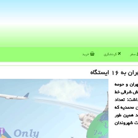
سفر
گردشگری
خرید
ران و حومه
بخش شرقی خط
اشت: تعداد
ن محمدیه كه
د همین طور
مت شهروندان