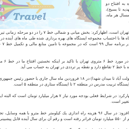
 به افتتاح دو
یه تا بسیج)،
مسال هر ماه،
وی با تاكید بر اینكه اولویت ما تكمیل خطوط ۶ و ۷ متروی تهران است، اظهاركرد: بخش میانی و شمالی خط ۷ ر
مدیرعامل شركت راه آهن شهری ته
ه حساب می آید.
امام با اشاره به اینكه ۹ كیلومتر جنوبی خط ۶ (حد فاصل دولت آباد تا میدان شهدا) در ۱۸ فروردین ماه سال جاری با حضور 
منطقه ۲ تا ایستگاه ستاری در منطقه ۵ است.
وی در مورد بودجه مورد نیاز برای تكمیل خطوط ۶ و ۷ اظهاركرد: در شرایط فعلی بودجه مورد نیاز ۷ هزار میلیارد توما
تغییر است.
مدیرعامل شركت راه آهن شهری تهران و حومه (مترو) افزود: در سال ۹۶ هزینه راه اندازی یك كیلومتر خط مترو با همه و