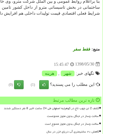
بنا براعلام روابط عمومی و بین الملل شركت مترو، وی خاط
ساختمانی در بخش تاسیساتی مترو از داخل كشور تامین می ش
شرایط فعلی اقتصادی قیمت تولیدات داخلی هم افرایش د
منبع:
فقط سفر
1398/05/30
15:45:47
تگهای خبر:
شهر
,
هزینه
این مطلب را می پسندید؟
(0)
(1)
تازه ترین مطالب مرتبط
کشف 2 تن چوب تاغ در کوهپایه اصفهان طی 24 ساعت اخیر 8 نفر دستگیر شدند
ساخت وساز در جنگل بدون مجوز ممنوعست
ساخت وساز در جنگل بدون مجوز ممنوع است
کاهش ۲۰ سانتیمتری آب دریای خزر در سال