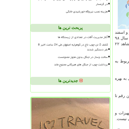
در گرمسار
هزینه نصب نیروگاه خورشیدی خانگی
پربحث ترین ها
ا در دو مرحله زمانی تیر و اسفند
آغاز مدیریت آفات در تعدادی از زیستگاه ها
ماه سال قبل با ۸ ایستگاه افتتاح كردیم كه تعداد این ایستگاه ها با احتساب مجموعه ایستگاه های بهره برداری شده طی ماه های آینده در سال ۹۸
به ۱۶ ایستگاه خواهد رسید همینطور ۶ ایستگاه باقیمانده در برنامه سال ۹۹ است كه در مجموعه با تامین منابع مالی و تكمیل خط ۷ شاهد ۲۲
کشف 2 تن چوب تاغ در کوهپایه اصفهان طی 24 ساعت اخیر 8
نفر دستگیر شدند
ساخت وساز در جنگل بدون مجوز ممنوعست
ران و حومه (مترو) در مورد خط ۶ متروی تهران با تاكید بر اینكه نخستین افتتاح ما در خط ۶ مربوط به
برداشت چوب از جنگل های هیرکانی ممنوع ماند
رئیس جمهوری به بهره
جدیدترین ها
ن است كه البته این رقم تا
سایل، تجهیزات و