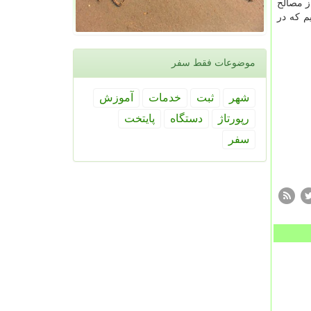
ز مصالح
م كه در
موضوعات فقط سفر
شهر
ثبت
خدمات
آموزش
رپورتاژ
دستگاه
پایتخت
سفر