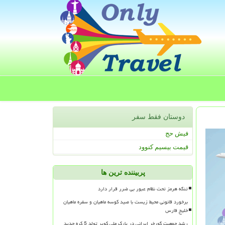
دوستان فقط سفر
فیش حج
قیمت بیسیم کنوود
پربیننده ترین ها
تنگه هرمز تحت نظام عبور بی ضرر قرار دارد
برخورد قانونی محیط زیست با صید کوسه ماهیان و سفره ماهیان
خلیج فارس
رشد جمعیت گورخر ایرانی در پارک ملی کویر تولد 5 کره جدید