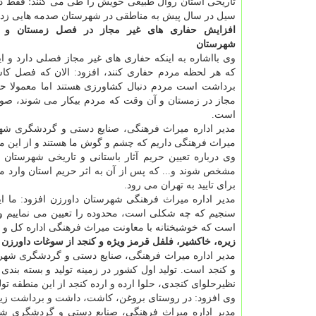
تاریخی استان روال طبیعی خویش را طی می كنند؛ فقط در
سیل در سال پیش به مناطقی در شهرستان صدمه هایی زده 
افزایش حفاری های غیر مجاز در فصل زمستان و ب
شهرستان
وی بااشاره به اینكه حفاری های غیر مجاز فصلی دارد و 
كه هر لحظه مردم حفاری كنند، افزود: الان كه فصل ك
برداشت است مردم دنبال كشاورزی هستند اما معمولا حف
مجاز در زمستان و آن وقت كه مردم بیكار می شوند، صورت
است.
میراث فرهنگی داریم كه چشم و گوش ما هستند و از این م
وی درباره تعیین حریم آثار باستانی و تاریخی شهرستان د
مشخص شوند و... كه پس از آن به اثر حریم استان وارد م
برای تایید به تهران می رود.
مدیر اداره میراث فرهنگی شهرستان داورزن افزود: ما ای
سنجیم كه چه شكلی است، محدوده را تعیین می نماییم و بعد
است كه خوشبختانه با معاونت میراث فرهنگی اداره كل و نا
زیره، خاكشیر، فلفل قرمز ویژه و كنجد از سوغات داورزن
مدیر اداره میراث فرهنگی، صنایع دستی و گردشگری شهر
و كنجد است. تولید اول كشور در زمینه تولید و بسته بندی
نظیرحلوای كنجدی، حلوا ارده و ارده كنجد از این منطقه تو
وی افزود: در روستای بروغن، كاشت، داشت و برداشت زیره صورت می‎گیرد و هم در روستای كلاته مزینان بیشترین
مدیر اداره میراث فرهنگی، صنایع دستی و گردشگری شهر