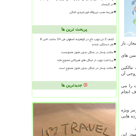
در گرمسار
هزینه نصب نیروگاه خورشیدی خانگی
پربحث ترین ها
کشف 2 تن چوب تاغ در کوهپایه اصفهان طی 24 ساعت اخیر 8
از، باز
نفر دستگیر شدند
ساخت وساز در جنگل بدون مجوز ممنوعست
ی شهرستان داورزن انجمن های
برداشت چوب از جنگل های هیرکانی ممنوع ماند
ساخت وساز در جنگل بدون مجوز ممنوع است
 مالكین
روجی آن
جدیدترین ها
ت را می
ف انجام
مز ویژه
ده هایی
ود: این