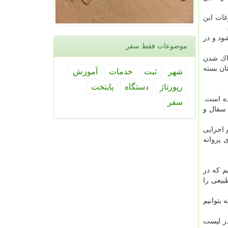
غات این
ت می شود و در
موضوعات فقط سفر
پاك شدن
ان بسته
شهر
ثبت
خدمات
آموزش
رپورتاژ
دستگاه
پایتخت
ده است.
سفر
 سفال و
 اجرایی
وب شهرستان داورزن شناخته می ‎شود كه بزودی پروانه
م كه در
بیعی را
 بتوانیم
در لیست