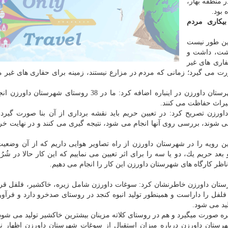
 منطقه بهار،
بود.
یكاری مردم
این طور نیست
اشت، داشت و
اری های غیر
 می گیرد؛ زمانی كه مردم در مزارع نیستند، زمینه برای حفاری های غیر مج
مدیر اداره میراث فرهنگی، صنایع دستی و گردشگری شهرستان داورزن در اینباره اضافه كرد: ما در 38 روستا
یراث حفاظت می كنند.
اورزن تصریح كرد: در تعیین حریم باید نقشه برداری از آن بنا صورت گیرد،
ی شوند، بررسی روی آنها انجام می شود، نتیجه گیری می كنند و در نهایت خ
ن رویه را در شهرستان داورزن از راه تصاویر هوایی داریم كه از آن وضعی
 حریم یك، دو یا سه را برای اثر تعیین می نماییم كه این كار حالا در شُرُ
ظر كارگاه های شهرستان داورزن این كار را انجام می دهیم.
ستان داورزن خاطرنشان كرد: سوغات داورزن شامل زیره، خاكشیر، فلفل قر
 فلفل را داراست و همینطور تولید انبوه كنجد در روستای صدخرو دارد و فرآور
لید می شود.
 خاكشیر تولید می شود.
ستان داورزن درباره میزان استقبال از سوغات شهرستان داورزن اظهار نم