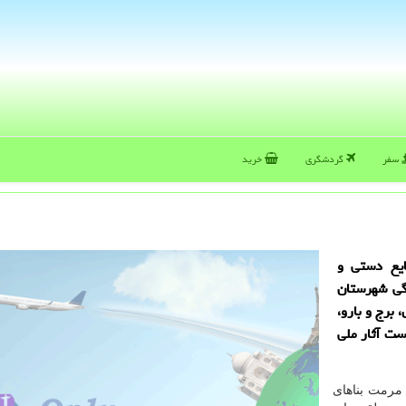
سفر
گردشگری
خرید
ایع دستی و
گی شهرستان
برج و بارو،
 از این موارد 68 اثر در لیست آثار ملی
: مرمت بناهای