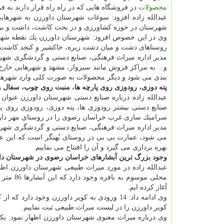
محصولات
در فروشگاه هایی كه در راه راه قرار دارند ب
عبدالله زاده افزود: سوغات شهرستان داورزن به شهرهای
شهرستان در حوزه كشاورزی و در بحث كاشت، داشت و برداشت آن، در سطح 25 روستا برای مردم شه
روستاهای دشت و میان دشت زیره، خاكشیر و كنجد كاشت
مدیر اداره میراث فرهنگی، صنایع دستی و گردشگری شه
و... به مراكز فروش مانند سبزوار، مشهد و شهرهایی خارج ا
بندی می شود و دیگر محصولات به صورت كلی وارد شهرها
پته دوزی، رودوزی روی پارچه ها، منبت روی چوب، سفال و
عبدالله زاده درباره صنایع دستی شهرستان داورزن عنوا
صنایع دستی بیشتر رودوزی ها، پته دوزی، رودوزی روی 
سرامیك سازی غرب خراسان رضوی را در روستای مهر دار
مدیر اداره میراث فرهنگی، صنایع دستی و گردشگری شهر
بهره برداری می گیرد و آن ‎را افتتاح می نماییم.
وجود بزرگ ترین آبشارهای خراسان رضوی در شهرستان دا
عبدالله زاده در مورد میراث طبیعی شهرستان داورزن اظ
محلی موسوم به بافره وجود دارد كه این آبشارها 86 متر ارتفاع و 35حوضچه دارد كه مطالعات پیرامون آن در خصوص
آغاز كرده ایم.
وی ادامه داد: 14 ورودی به كویر داورزن وجود 
كویر داورزن را در لیست میراث طبیعی ثبت نماییم.
وی درباره میراث معنوی شهرستان داورزن اظهار نمود: 