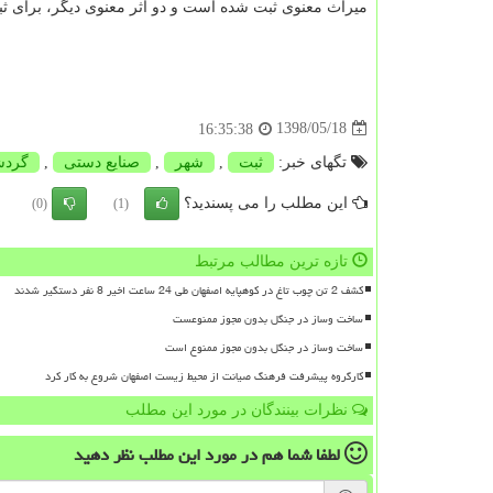
میراث معنوی ثبت شده است و دو اثر معنوی دیگر، برای ث
1398/05/18
16:35:38
تگهای خبر:
ثبت
,
شهر
,
صنایع دستی
,
گردش
این مطلب را می پسندید؟
(0)
(1)
تازه ترین مطالب مرتبط
کشف 2 تن چوب تاغ در کوهپایه اصفهان طی 24 ساعت اخیر 8 نفر دستگیر شدند
ساخت وساز در جنگل بدون مجوز ممنوعست
ساخت وساز در جنگل بدون مجوز ممنوع است
کارگروه پیشرفت فرهنگ صیانت از محیط زیست اصفهان شروع به کار کرد
نظرات بینندگان در مورد این مطلب
لطفا شما هم
در مورد این مطلب
نظر دهید