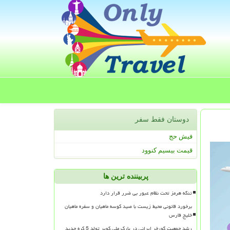
دوستان فقط سفر
فیش حج
قیمت بیسیم کنوود
پربیننده ترین ها
تنگه هرمز تحت نظام عبور بی ضرر قرار دارد
برخورد قانونی محیط زیست با صید کوسه ماهیان و سفره ماهیان
خلیج فارس
رشد جمعیت گورخر ایرانی در پارک ملی کویر تولد 5 کره جدید