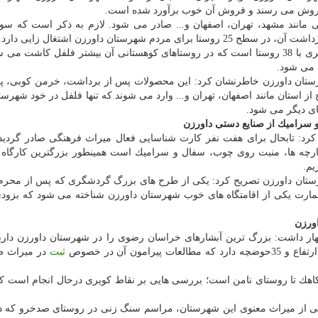
ه فروش می رسند و فروش آن خوب برآورد شده است.
ی مانند مشهد، تهران، اصفهان و... صادر می شود. لازم به ذكر است كه سو
رستان داورزن اشتغال زایی دارد.
وی در این خصوص افزود: شهرستان داورزن یك نقطه شهری با 38 روستا است كه در روستاهای كوهستانی آن بیشتر فلفل كاش
 می شود.
رستان داورزن خاطرنشان كرد: این محصولات پس از برداشت، خرمن كوبی، 
ز استان مانند اصفهان، تهران و... وارد می شوند كه تنها فلفل در خود شهرست
ی دیگر می شود.
 سرامیك از صنایع دستی داورزن
ن كرد: تابحال برای هفت نفر كارت شناسایی فعال میراث فرهنگی صادر گردی
پارچه ها، منبت روی چوب، سفال و سرامیك است همینطور بزرگترین كارگاه
یم.
ستان داورزن تصریح كرد: یكی از طرح های بزرگ گردشگری كه پس از محرم
می شود، عمارت بی بی در روستای بُهنگر است كه این عمارت یكی از اقامتگاه های خ
ورزن
هار داشت: بزرگ ترین آبشارهای خراسان رضوی را در شهرستان داورزن داری
ثبت
در میراث ط
دارد كه از كاهك تا روستای نامن است؛ بررسی هایی بر نقاط كویری درحال انجام است كه
یكی از میراث معنوی این شهرستان، مراسم سنگ زنی در روستای صدخرو كه 