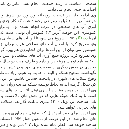
سطحی متناسب با رشد جمعیت انجام نشد، بنابراین باید 
اقدامات جدی انجام می دادیم.
وی ادامه داد: در قسمت رودخانه وردآورد در شرق و 
حوضه آبریز ۱۰۰ كیلومترمربعی وجود داشت كه كار جد
كیلومتری این حوضه آبریز ۴.۲ كیلومتر آن تون
آن با
دستگاه
TBM شروع می شود تا این آب های سطحی را به رودخانه شهریار انتقال دهد.
وی تصریح كرد: با انتقال آب های سطحی غرب تهران از
همینطور می توان از این آب ها برای كشاورزی هم بهره گر
۲۰۰ میلیارد تومان هزینه در بر دارد و ظرف مدت دو سال به اتمام می رسد.
صبوری در بخش دیگری از صحبت های خود و در تشریح حفار
نگهداشت صحیح شبكه و البته با عنایت به شیب زیاد مناطق
كن شكل گرفته اند به لحاظ توسعه شبكه هدایت روان آب ها 
وی افزود: بر همین مبنا راه اندازی تونل انتقال آب های
یابد. ساخت این تونل ۴۲۰۰ متری قاب
های بحرانی خواهد شد.
وی افزود: برای حفر این تونل كه به تونل جمع آوری و ه
های انجام ش