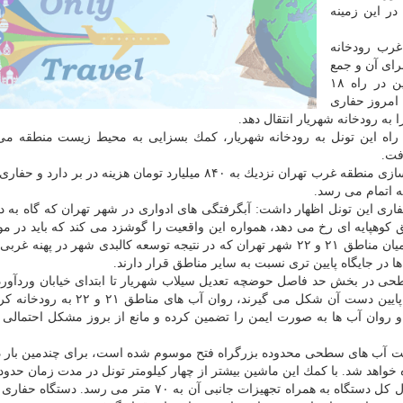
در این زمینه
غرب رودخانه
ی برای آن و جمع
آوری آب های سطحی در غرب انجام نشده بود، بنابراین در راه ۱۸
لی است كه امروز حفاری
 راه این تونل به رودخانه شهریار، كمك بسزایی به محیط زیست منطقه م
فت.
وی تصریح كرد: پروژه جمع آوری آب های سطحی و ایمن سازی منطقه غرب تهران نزدیك به ۸۴۰ میلیارد تومان هزینه در ب
ی این تونل اظهار داشت: آبگرفتگی های ادواری در شهر تهران كه گاه به د
 كوهپایه ای رخ می دهد، همواره این واقعیت را گوشزد می كند كه باید در م
وقوع سیلاب های شهری در پایتخت حساس باشیم. در این میان مناطق ۲۱ و ۲۲ شهر تهران كه در نتیجه توسعه كالبدی شهر در پ
در جایگاه پایین تری نسبت به سایر مناطق قرار دارند.
 سطحی در بخش حد فاصل حوضچه تعدیل سیلاب شهریار تا ابتدای خیابان وردآورد
است تا به كمك شبكه هایی كه در بخش های بالا دست و پایین دست آن شكل می گیرند، رو
لیت گذردهی سیلاب و روان آب ها به صورت ایمن را تضمین كرده و مانع از بروز مشكل احتمال
دایت آب های سطحی محدوده بزرگراه فتح موسوم شده است، برای چندمین بار د
ده در این عرصه از ماشین حفار TBM استفاده خواهد شد. با كمك این ماشین بیشتر از چهار كیلومتر تونل در مدت زمان 
ساخته خواهد شد. قطر تمام شده تونل ۳.۷ متر بوده و طول كل دستگاه به همراه تجهیزات جانبی آن به ۷۰ متر 