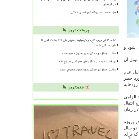
در گرمسار
هزینه نصب نیروگاه خورشیدی خانگی
پربحث ترین ها
کشف 2 تن چوب تاغ در کوهپایه اصفهان طی 24 ساعت اخیر 8
نفر دستگیر شدند
ی شود و
ساخت وساز در جنگل بدون مجوز ممنوعست
ر دارد و حفاری تونل آن
برداشت چوب از جنگل های هیرکانی ممنوع ماند
ساخت وساز در جنگل بدون مجوز ممنوع است
لیل عدم
ورد خطر
هنه غربی رودخانه
جدیدترین ها
 الزامی
ان آب های مناطق ۲۱ و ۲۲ به رودخانه كرج انتقال
ی در زمان
ر پروژه
حدود دو سال
می رسد. دستگاه حفاری كه برای