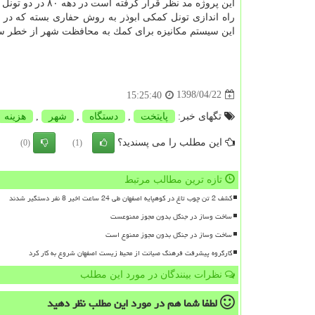
راه اندازی تونل كمكی ابوذر به روش حفاری بسته كه در
این سیستم مكانیزه برای كمك به محافظت شهر از خطر سیلا
1398/04/22
15:25:40
تگهای خبر:
پایتخت
,
دستگاه
,
شهر
,
هزینه
این مطلب را می پسندید؟
(0)
(1)
تازه ترین مطالب مرتبط
کشف 2 تن چوب تاغ در کوهپایه اصفهان طی 24 ساعت اخیر 8 نفر دستگیر شدند
ساخت وساز در جنگل بدون مجوز ممنوعست
ساخت وساز در جنگل بدون مجوز ممنوع است
کارگروه پیشرفت فرهنگ صیانت از محیط زیست اصفهان شروع به کار کرد
نظرات بینندگان در مورد این مطلب
لطفا شما هم
در مورد این مطلب
نظر دهید