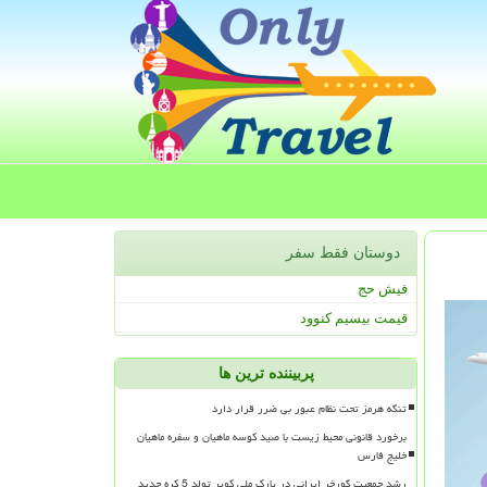
دوستان فقط سفر
فیش حج
قیمت بیسیم کنوود
پربیننده ترین ها
تنگه هرمز تحت نظام عبور بی ضرر قرار دارد
برخورد قانونی محیط زیست با صید کوسه ماهیان و سفره ماهیان
خلیج فارس
رشد جمعیت گورخر ایرانی در پارک ملی کویر تولد 5 کره جدید