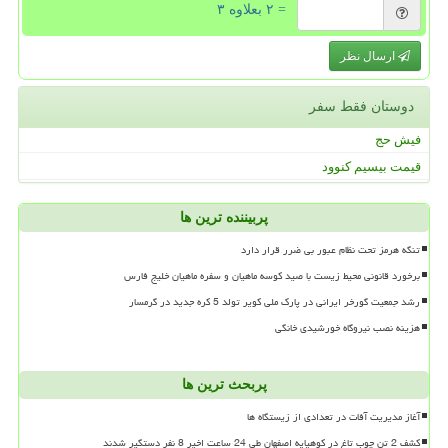
= ۲ بعلاوه ۳
ارسال نظر
دوستان فقط سفر
فیش حج
قیمت بیسیم کنوود
پربیننده ترین ها
تنگه هرمز تحت نظام عبور بی ضرر قرار دارد
برخورد قانونی محیط زیست با صید کوسه ماهیان و سفره ماهیان خلیج فارس
رشد جمعیت گورخر ایرانی در پارک ملی کویر تولد 5 کره جدید در گرمسار
هزینه نصب نیروگاه خورشیدی خانگی
پربحث ترین ها
آغاز مدیریت آفات در تعدادی از زیستگاه ها
کشف 2 تن چوب تاغ در کوهپایه اصفهان طی 24 ساعت اخیر 8 نفر دستگیر شدند