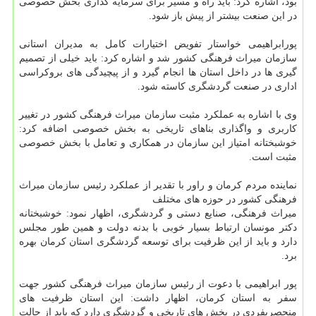
بود، اشاره كرد: باید راه و مسیر برای سرمایه گذاری بخش خصوصی
در این صنعت بیشتر از پیش باز شود.
پورابراهیمی خواستار تفویض اختیارات كامل به مدیران استانی
سازمان میراث فرهنگی كشور شد و اشاره كرد: باید خیلی از تصمیم
گیری ها در داخل استان ها انجام گیرد و از پیچیدگی های بروكراسی
اداری در صنعت گردشگری كاسته شود.
وی با اشاره به عملكرد مثبت سازمان میراث فرهنگی كشور در تغییر
كاربری و واگذاری بناهای تاریخی به بخش خصوصی اضافه كرد:
خوشبختانه امتیاز این سازمان در همكاری و تعامل با بخش خصوصی
مثبت است.
نماینده مردم كرمان و راور با تقدیر از عملكرد رئیس سازمان میراث
فرهنگی كشور در حوزه های مختلف
میراث فرهنگی، صنایع دستی و گردشگری، اظهار نمود: خوشبختانه
دكتر مونسان ارتباط بسیار خوبی با بدنه دولت و همین طور مجلس
دارد و باید از این ظرفیت برای توسعه گردشگری استان كرمان بهره
برد.
پور ابراهیمی با دعوت از رئیس سازمان میراث فرهنگی كشور جهت
سفر به استان كرمان، اظهار داشت: این استان ظرفیت های
منحصربفردی در بخش های تاریخی و گردشگری دارد كه باید از حالت