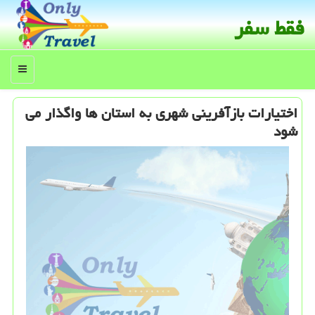
فقط سفر
منو
اختیارات بازآفرینی شهری به استان ها واگذار می
شود