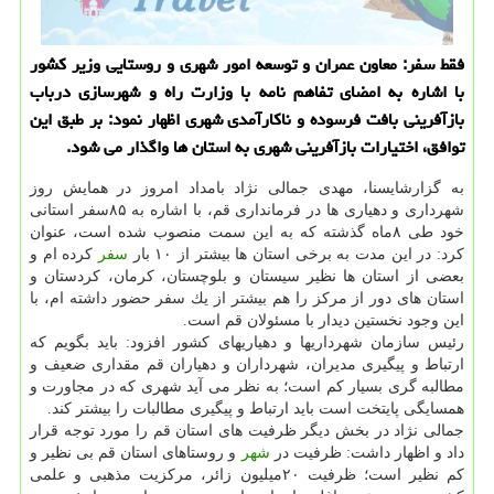
فقط سفر: معاون عمران و توسعه امور شهری و روستایی وزیر كشور
با اشاره به امضای تفاهم نامه با وزارت راه و شهرسازی درباب
بازآفرینی بافت فرسوده و ناكارآمدی شهری اظهار نمود: بر طبق این
توافق، اختیارات بازآفرینی شهری به استان ها واگذار می شود.
به گزارشایسنا، مهدی جمالی نژاد بامداد امروز در همایش روز
شهرداری و دهیاری ها در فرمانداری قم، با اشاره به ۸۵سفر استانی
خود طی ۸ماه گذشته كه به این سمت منصوب شده است، عنوان
كرد: در این مدت به برخی استان ها بیشتر از ۱۰ بار
سفر
كرده ام و
بعضی از استان ها نظیر سیستان و بلوچستان، كرمان، كردستان و
استان های دور از مركز را هم بیشتر از یك سفر حضور داشته ام، با
این وجود نخستین دیدار با مسئولان قم است.
رئیس سازمان شهرداریها و دهیاریهای كشور افزود: باید بگویم كه
ارتباط و پیگیری مدیران، شهرداران و دهیاران قم مقداری ضعیف و
مطالبه گری بسیار كم است؛ به نظر می آید شهری كه در مجاورت و
همسایگی پایتخت است باید ارتباط و پیگیری مطالبات را بیشتر كند.
جمالی نژاد در بخش دیگر ظرفیت های استان قم را مورد توجه قرار
داد و اظهار داشت: ظرفیت در
شهر
و روستاهای استان قم بی نظیر و
كم نظیر است؛ ظرفیت ۲۰میلیون زائر، مركزیت مذهبی و علمی