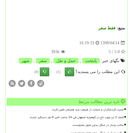
منبع:
فقط سفر
1398/04/14
16:19:33
3936
/ 5
5.0
تگهای خبر:
پایتخت
,
حمل و نقل
,
سفر
,
شهر
این مطلب را می پسندید؟
(0)
(1)
تازه ترین مطالب مرتبط
امنیت گردشگران و صیانت از طبیعت باید همزمان تامین گردد
کشف 2 تن چوب تاغ در کوهپایه اصفهان طی 24 ساعت اخیر 8 نفر دستگیر شدند
ساخت وساز در جنگل بدون مجوز ممنوعست
ساخت وساز در جنگل بدون مجوز ممنوع است