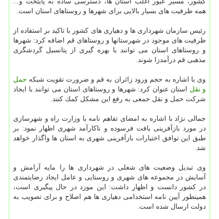
كشور، مسیر عبور اغلب استان ها، دسترسی ساده به پایتخت و...
همه ظرفیت های بسیار بالایی برای شهرها و روستاهای استان است.
رئیس سازمان شهرداری ها و دهیاری های كشور با تاكید بر استفاده از
ظرفیت های موجود در شهرستانها و روستاهای قم اضافه كرد: شهرها
و روستاهای استان می توانند با بهره گیری از پتانسیل گردشگری
مذهبی قم درآمدزا شوند.
وی با اشاره به حجم ورود زائران به قم و ضرورت تقویت شبكه
حمل
و نقل
استان عنوان كرد: شهرها و روستاهای استان می توانند با ایجاد
شركت حمل و نقل جمعی به رفع این مشكل كمك كنند.
جمالی نژاد با اشاره به امضای تفاهم نامه با وزارت راه و شهرسازی
در مورد بازآفرینی بافت فرسوده و ناكارآمد شهری اظهار نمود: بر
طبق این توافق اختیارات بازآفرینی شهری به استان ها واگذار خواهد
شد.
وی تبدیل وضعیت های شغلی در شهرداری ها را مایه آرامش و
آسایش در مجموعه های شهری و روستایی و عامل ایجاد رضایتمندی
در كشور دانست و اظهار داشت: این مورد در حال پیگیری است،
همینطور آیین نامه استخدامی دهیاری ها هم اصلاح و برای تصویب به
دولت ارسال شده است.