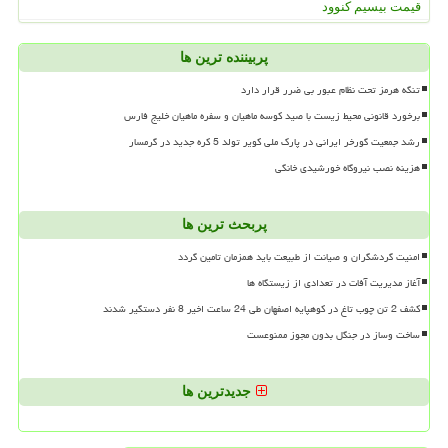
قیمت بیسیم کنوود
پربیننده ترین ها
تنگه هرمز تحت نظام عبور بی ضرر قرار دارد
برخورد قانونی محیط زیست با صید کوسه ماهیان و سفره ماهیان خلیج فارس
رشد جمعیت گورخر ایرانی در پارک ملی کویر تولد 5 کره جدید در گرمسار
هزینه نصب نیروگاه خورشیدی خانگی
پربحث ترین ها
امنیت گردشگران و صیانت از طبیعت باید همزمان تامین گردد
آغاز مدیریت آفات در تعدادی از زیستگاه ها
کشف 2 تن چوب تاغ در کوهپایه اصفهان طی 24 ساعت اخیر 8 نفر دستگیر شدند
ساخت وساز در جنگل بدون مجوز ممنوعست
جدیدترین ها