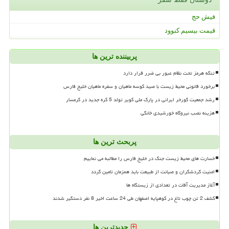
فیش حج
قیمت بیسیم کنوود
پربیننده ترین ها
تنگه هرمز تحت نظام عبور بی ضرر قرار دارد
برخورد قانونی محیط زیست با صید کوسه ماهیان و سفره ماهیان خلیج فارس
رشد جمعیت گورخر ایرانی در پارک ملی کویر تولد 5 کره جدید در گرمسار
هزینه نصب نیروگاه خورشیدی خانگی
پربحث ترین ها
خسارت های محیط زیست جنگ در خلیج فارس را مطالبه می نماییم
امنیت گردشگران و صیانت از طبیعت باید همزمان تامین گردد
آغاز مدیریت آفات در تعدادی از زیستگاه ها
کشف 2 تن چوب تاغ در کوهپایه اصفهان طی 24 ساعت اخیر 8 نفر دستگیر شدند
جدیدترین ها