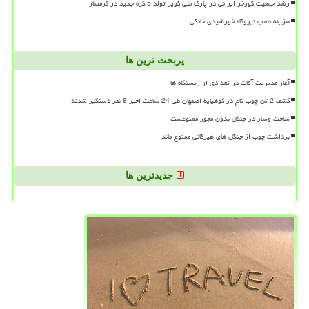
رشد جمعیت گورخر ایرانی در پارک ملی کویر تولد 5 کره جدید در گرمسار
هزینه نصب نیروگاه خورشیدی خانگی
پربحث ترین ها
آغاز مدیریت آفات در تعدادی از زیستگاه ها
کشف 2 تن چوب تاغ در کوهپایه اصفهان طی 24 ساعت اخیر 8 نفر دستگیر شدند
ساخت وساز در جنگل بدون مجوز ممنوعست
برداشت چوب از جنگل های هیرکانی ممنوع ماند
جدیدترین ها