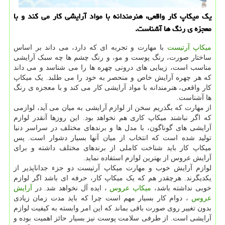
یك میكاپ كار واقعی، هنرمندانه با مواد آرایشی كار می كند و با
معجزه ی رنگ ها آشناست.
میکاپ آرتیست
با مهارت و تجربه ای که دارد، می داند بر اساس
ساختار صورت، رنگ پوست و مو، و رنگ چشم ها چه سبک آرایشی
مناسب است، زیبایی های درونی چهره ها را می شناسد و می داند
که هر چهره آرایش خاص و منحصر به خود را می طلبد. یک میکاپ
کار واقعی، هنرمندانه با مواد آرایشی کار می کند و با معجزه ی رنگ
ها آشناست.
از مهارت که بگذریم سخن از لوازم آرایشی به میان می آید، لوازمی
که اگر نباشند میکاپ کاری هم نخواهد بود. این روزها آنقدر لوازم
آرایشی های گوناگون، با مدل ها و برندهای مختلف در سراسر دنیا
تولید شده است که انتخاب از میان آنها بسیار دشوار است. پس
میکاپ کار باید شناخت کاملی از برندهای مختلف داشته و برای
آرایش عروس از بهترین لوازم استفاده نماید.
لوازم آرایش خوب و مهارت میکاپ آرتیست دو جزء جداناپذیر از
یکدیگرند. هرچقدر هم که یک میکاپ کار، حرفه ای باشد اگر لوازم
خوبی نداشته باشد،
میکاپ عروس
، ایده آل نخواهد شد. در
آرایش
عروس
، دوام کار بسیار مهم است چرا که باید مدت زمان زیادی
بدون تغییر روی صورت باقی بماند که این امر وابسته به کیفیت لوازم
آرایشی است. از طرفی سلامت پوست نیز بسیار حائز اهمیت بوده و