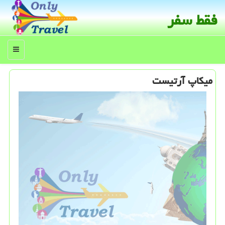
فقط سفر
منو
میكاپ آرتیست