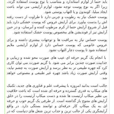
باید حتما از لوازم استاندارد و متناسب با نوع پوست استفاده گردد،
زیرا اگر به نوع پوست توجه نشود، لوازم آرایشی می تواند باعث
ایجاد میلیا، کومدون و یا التهاب پوستی شود.
پوست خشک نیاز به رطوبت و چربی دارد تا طراوت از دست رفته
اش را بدست بیاورد. برای آرایش عروس که پوست خشکی دارد باید
قبل از شروع آرایش حتما از کرم مرطوب کننده و آبرسان، و در حین
آرایش نیز از فوندیشن های مخصوص پوست خشک استفاده شود.
پوست حساس نیاز به مراقبت ها و توجهات بیشتری داشته و برای
عروس خانومی که پوست حساس دارد از لوازم آرایشی ملایم
استفاده شود تا پوست دچار التهاب نشود.
با انجام یک گریم حرفه ای عیب های صورت محو شده و زیبایی و
جذابیت صورت چندین برابر می شود. با گریم صورت می توان کاری
کرد که چهره طبیعی تر به نظر برسد و آرایش صورت به چشم نیاید،
وقتی آرایش صورت زیاد باشد چهره غیر طبیعی و مصنوعی خواهد
شد.
جالب است بدانید امروزه با پیشرفت علم و فناوری های جدید، تکنیک
های میکاپ به قدری گسترده و حرفه ای شده است که باعث خلاقیت
بی نظیر میکاپ آرتیست ها شده و دست میکاپ آرتیست را در خلق
آرایش های متنوع باز گذاشته است. از طرفی یک گریم خوب و حرفه
ای به یک میکاپ کار حرفه‌ای و توانمند بستگی دارد. در واقع
آرایشگری یکی از جالب ترین و جذاب ترین شغل‌ های دنیاست که در