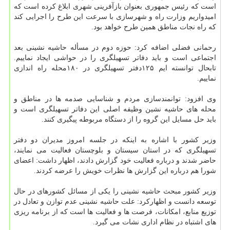
است كه رئیس جمهوری بعنوان بازآفرینی شهری ابلاغ كرده است كه
امیدواریم وزارت راه و شهرسازی با سرعت این طرح را اجرایی كند
كه راه نجات مناطق همین طرح خواهد بود.
رحمانی فضلی اضافه كرد: حوزه دوم در مسأله حاشیه نشینی بعد
اجتماعی است و باید دفاتر تسهیلگری را در حواشی ایجاد نماییم.
تابحال توانسته ایم ۱۲۵دفتر تسهیلگری در ۱۸۰محله راه اندازی
نماییم.
وی افزود: توانمندسازی مردم و شناسایی صدمه ها در مناطق و
محله های حاشیه نشین وظیفه اصلی این دفاتر تسهیلگری است و
باید حل مسایل این گروه را از دستگاه مربوطه پیگیری كنند.
وزیر كشور با اشاره به اینكه در جلسه امروز مدیران دو دفتر
تسهیلگری كه در استان سیستان و بلوچستان فعالیت می نمایند،
حاضر شدند و درباره فعالیت خود گزارش دادند، اظهار داشت: اعضای
شورا هم درباره این گزارش ها نظرات خویش را عرضه كردند.
وزیر كشور مبحث حاشیه نشینی را یكی از مسائل كشورهای در حال
توسعه دانست و اظهاركرد: علت حاشیه نشینی عدم توازن و تعادل در
توزیع منابع، امكانات، فرصت ها و فعالیت ها است كه از برنامه ریزی
های اشتباه در نظام اداری نشات می گیرد.