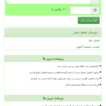
= ۷ بعلاوه ۵
ارسال نظر
دوستان فقط سفر
فیش حج
قیمت بیسیم کنوود
پربیننده ترین ها
تنگه هرمز تحت نظام عبور بی ضرر قرار دارد
برخورد قانونی محیط زیست با صید کوسه ماهیان و سفره ماهیان خلیج فارس
رشد جمعیت گورخر ایرانی در پارک ملی کویر تولد 5 کره جدید در گرمسار
هزینه نصب نیروگاه خورشیدی خانگی
پربحث ترین ها
امنیت گردشگران و صیانت از طبیعت باید همزمان تامین گردد