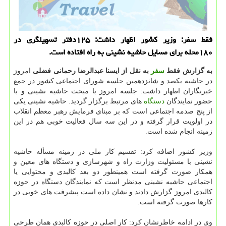
فقط سفر: وزیر كشور اظهار داشت: ۱۲۵دفتر تسهیلگری در
۱۸۰محله برای مسایل حاشیه نشینی به راه افتاده است.
به گزارش فقط
سفر
به نقل از ایسنا عبدالرضا رحمانی فضلی
امروز
در حاشیه یكصد و شانزدهمین جلسه شورای اجتماعی كشور در جمع
خبرنگاران اظهار داشت: جلسه امروز با مبحث حاشیه نشینی و با
حضور نمایندگان
دستگاه
های مرتبط برگزار گردید. حاشیه نشینی یكی
از پنج صدمه اجتماعی است كه بر مبنای فرمایش رهبر معظم انقلاب
در اولویت قرار گرفته و در این سه سال فعالیت خوبی هم در این
زمینه انجام شده است.
وزیر كشور اضافه كرد: تقسیم كار ملی در زمینه مسأله حاشیه
نشینی با مسئولیت وزارت راه و شهرسازی و دستگاه های معین و
همكار صورت گرفته است همینطور دو بعد كالبدی و محتوایی یا
اجتماعی حاشیه نشینی مدنظر است كه نمایندگان دستگاه در حوزه
كالبدی امروز گزارش دادند و نشان داده است پیشرفت های خوبی در
كارها صورت گرفته است.
وی در ادامه خاطرنشان كرد: كار اصلی در حوزه كالبدی همان طرحی