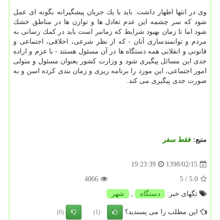
وی در انتها اظهار داشت: باید با یك جریان پیشگیرانه بگونه ای عمل
شود كه سر چشمه این عدم تعادل ها و توازن ها در مناطق خشك
شود اما تا زمان بهبود شرایط كه زمانبر است باید در كمك رسانی به
مردم و توانمندسازی آنان - كه از نظر شرعی، اخلاقی، اجتماعی و
قانونی و انقلابی همه دستگاه ها در آن مسئول هستند - با عزم و اراده
جدی این مسائل پیگیری شود و وزارت كشور بعنوان مسئول و متولی
امور اجتماعی، این مورد را برنامه ریزی و زمان بندی كرده اسن و به
صورت جدی پیگیری می كند.
منبع:
فقط سفر
1398/02/15
19:23:39
4066
/ 5
5.0
تگهای خبر:
دستگاه
,
شهر
این مطلب را می پسندید؟
(0)
(1)