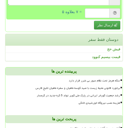
= ۷ بعلاوه ۵
ارسال نظر
دوستان فقط سفر
فیش حج
قیمت بیسیم کنوود
پربیننده ترین ها
تنگه هرمز تحت نظام عبور بی ضرر قرار دارد
برخورد قانونی محیط زیست با صید کوسه ماهیان و سفره ماهیان خلیج فارس
رشد جمعیت گورخر ایرانی در پارک ملی کویر تولد 5 کره جدید در گرمسار
هزینه نصب نیروگاه خورشیدی خانگی
پربحث ترین ها