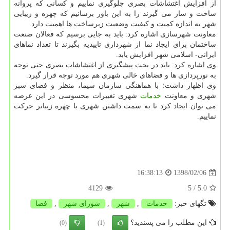
از افزایش اغتشاشات بصری جلوگیری نماییم و كسانی كه پروانه
ساخت و ساز می گیرند را به این باور برسانیم كه چهره و زیبایی
شهر به اندازه كمیت و كیفیت وضعیت زیرساخت ها اهمیت دارد.
معاونت شهرسازی اشاره كرد: باید به جایی برسیم كه فعالان صنعت
ساختمان برای ایجاد نما از شهرداری تاییدیه بگیرند تا تعداد نماهای
ایرانی- اسلامی شهر افزایش یابد.
وی اشاره كرد: باید در بحث پیشگیری از اغتشاشات بصری حتی توجه
به نورپردازی ها و فضاهای خالی شهری هم مورد توجه قرار گیرد.
وی اظهار داشت: با هماهنگی سازمان سیما، منظر و فضای سبز
شهری و معاونت
خدمات
شهری تغییرات محسوسی در این عرصه
می توان ایجاد كرد تا به سمت داشتن شهری با چهره زیباتر حركت
نماییم.
1398/02/06
16:38:13
4129
/ 5
5.0
تگهای خبر:
خدمات
,
شهر
,
شورای شهر
,
فضا
این مطلب را می پسندید؟
(0)
(1)