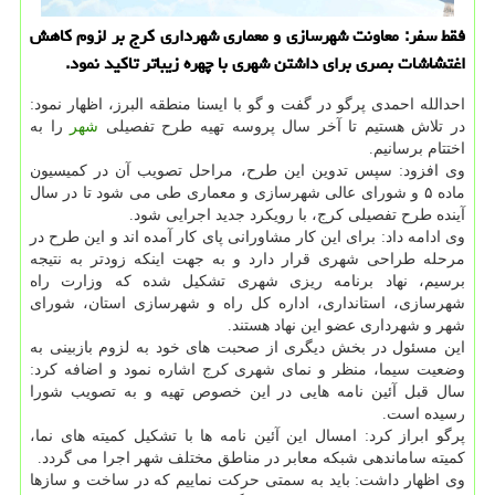
فقط سفر: معاونت شهرسازی و معماری شهرداری كرج بر لزوم كاهش
اغتشاشات بصری برای داشتن شهری با چهره زیباتر تاكید نمود.
احدالله احمدی پرگو در گفت و گو با ایسنا منطقه البرز، اظهار نمود:
در تلاش هستیم تا آخر سال پروسه تهیه طرح تفصیلی
شهر
را به
اختتام برسانیم.
وی افزود: سپس تدوین این طرح، مراحل تصویب آن در كمیسیون
ماده ۵ و شورای عالی شهرسازی و معماری طی می شود تا در سال
آینده طرح تفصیلی كرج، با رویكرد جدید اجرایی شود.
وی ادامه داد: برای این كار مشاورانی پای كار آمده اند و این طرح در
مرحله طراحی شهری قرار دارد و به جهت اینكه زودتر به نتیجه
برسیم، نهاد برنامه ریزی شهری تشكیل شده كه وزارت راه
شهرسازی، استانداری، اداره كل راه و شهرسازی استان، شورای
شهر و شهرداری عضو این نهاد هستند.
این مسئول در بخش دیگری از صحبت های خود به لزوم بازبینی به
وضعیت سیما، منظر و نمای شهری كرج اشاره نمود و اضافه كرد:
سال قبل آئین نامه هایی در این خصوص تهیه و به تصویب شورا
رسیده است.
پرگو ابراز كرد: امسال این آئین نامه ها با تشكیل كمیته های نما،
كمیته ساماندهی شبكه معابر در مناطق مختلف شهر اجرا می گردد.
وی اظهار داشت: باید به سمتی حركت نماییم كه در ساخت و سازها