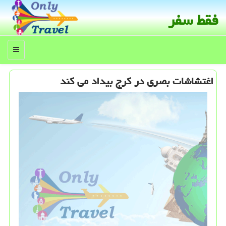
فقط سفر
منو
اغتشاشات بصری در كرج بیداد می كند