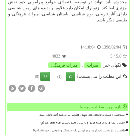
محدوده باید بتواند در توسعه اقتصادی جوامع پیرامونی خود نقش
مؤثری ایفا كند. ژئوپارك امكان دارد علاوه بر پدیده های زمین شناسی
دارای آثار تاریخی، بوم شناسی، باستان شناسی، میراث فرهنگی و
طبیعی دیگر باشد.
1398/02/04
14:18:04
4033
/ 5
5.0
تگهای خبر:
میراث
,
میراث فرهنگی
این مطلب را می پسندید؟
(0)
(1)
تازه ترین مطالب مرتبط
ایستادگی و صبوری خانواده های شهدا، الگویی برای همه آحاد جامعه است
واکنش انصاری به مراسم ازدواج با لباس محیط بانی در حرم امام رضا (ع)
حکایتی از بازداشت بازیگران، رجزخوانی یک سینماگر و شوخی با جان باختگان؟!