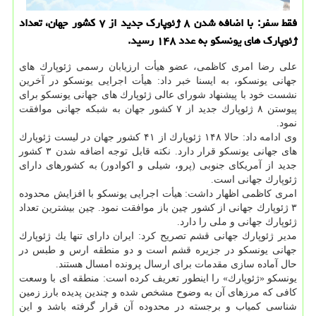
فقط سفر: با اضافه شدن ۸ ژئوپارك جدید از ۷ كشور جهان، تعداد
ژئوپارك های یونسكو به عدد ۱۴۸ رسید.
علی رضا امری كاظمی، عضو هیأت ارزیابان رسمی ژئوپارك های
جهانی یونسكو، به ایسنا خبر داد: هیأت اجرایی یونسكو در آخرین
نشست خود با پیشنهاد شورای عالی ژئوپارك های جهانی یونسكو برای
پیوستن ۸ ژئوپارك جدید از ۷ كشور جهان به شبكه جهانی موافقت
نمود.
وی ادامه داد: حالا ۱۴۸ ژئوپارك از ۴۱ كشور جهان در لیست ژئوپارك
های جهانی یونسكو قرار دارد. نكته قابل توجه اضافه شدن ۳ كشور
جدید از آمریكای جنوبی (پرو، شیلی و اكوادور) به كشورهای دارای
ژئوپارك جهانی است.
امری كاظمی اظهار داشت: هیأت اجرایی یونسكو با افزایش محدوده
۳ ژئوپارك جهانی از كشور چین باز موافقت نمود. چین بیشترین تعداد
ژئوپارك جهانی و ملی را دارد.
مدیر ژئوپارك جهانی قشم تصریح كرد: ایران دارای تنها یك ژئوپارك
جهانی یونسكو در جزیره قشم است و دو منطقه ارس و طبس در
حال آماده سازی مقدمات برای ارسال پرونده امسال هستند.
یونسكو «ژئوپارك» را اینطور تعریف كرده است: منطقه ای با وسعت
كافی كه مرزهای آن به وضوح مشخص شده و چندین پدیده بارز زمین
شناسی كمیاب و برجسته در محدوده آن قرار گرفته باشد و این