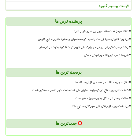
قیمت بیسیم کنوود
پربیننده ترین ها
تنگه هرمز تحت نظام عبور بی ضرر قرار دارد
برخورد قانونی محیط زیست با صید کوسه ماهیان و سفره ماهیان خلیج فارس
رشد جمعیت گورخر ایرانی در پارک ملی کویر تولد 5 کره جدید در گرمسار
هزینه نصب نیروگاه خورشیدی خانگی
پربحث ترین ها
آغاز مدیریت آفات در تعدادی از زیستگاه ها
کشف 2 تن چوب تاغ در کوهپایه اصفهان طی 24 ساعت اخیر 8 نفر دستگیر شدند
ساخت وساز در جنگل بدون مجوز ممنوعست
برداشت چوب از جنگل های هیرکانی ممنوع ماند
جدیدترین ها