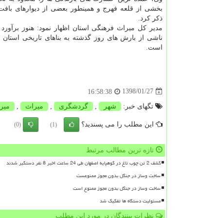
بخشی از قلعه فهرج و همینطور بعضی از دیوارهای بافت
ذكر كرد.
مدیر كل میراث فرهنگی استان اظهار نمود: هنوز برآورد
ناشی از بارش های روز گذشته به بناهای تاریخی استا
است.
1398/01/27
16:58:38
تگهای خبر:
شهر
,
گردشگری
,
میراث
,
میر
این مطلب را می پسندید؟
(0)
(1)
تازه ترین مطالب مرتبط
کشف 2 تن چوب تاغ در کوهپایه اصفهان طی 24 ساعت اخیر 8 نفر دستگیر شدند
ساخت وساز در جنگل بدون مجوز ممنوعست
ساخت وساز در جنگل بدون مجوز ممنوع است
مسئولیت دستگاه ها تفکیک شد
نظرات بینندگان در مورد این مطلب