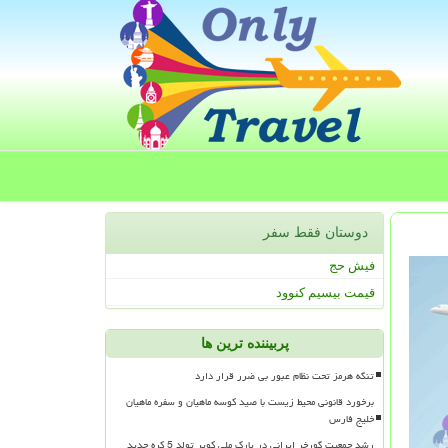
دوستان فقط سفر
فیش حج
قیمت بیسیم کنوود
پربیننده ترین ها
تنگه هرمز تحت نظام عبور بی ضرر قرار دارد
برخورد قانونی محیط زیست با صید کوسه ماهیان و سفره ماهیان
خلیج فارس
رشد جمعیت گورخر ایرانی در پارک ملی کویر تولد 5 کره جدید