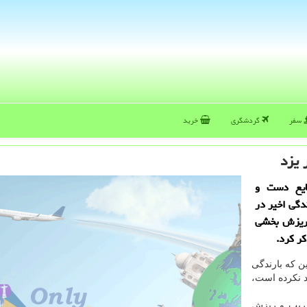
سفر
گردشگری
خرید
 یزد
ایع دست و
دگی اخیر در
و ریزش بخشی
كر كرد.
ن كه بارندگی
د نكرده است،
خریب و ریزش