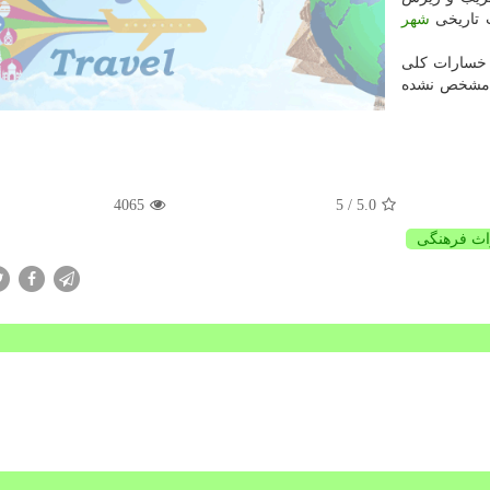
 تاریخی
شهر
 خسارات كلی
ن مشخص نشده
4065
/ 5
5.0
اث فرهنگی