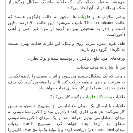
می‌دهند. به عبارت دیگر، یک سکه طلا مسطح یک سیگنال بزرگ‌تر از
سکه‌ای طلا در لبه آن ایجاد می‌کند.
بیشتر طلایاب ها و
فلزیاب
ها مجهز به حالت جایگزین هستند که
حالت
TR discriminator
نامیده می‌شود. این حالت ۹۰ درصد دقیق
است و قادر به تشخیص بین دو گروه از مواد غیر آهنی و آهنی
(آهن)است
:
طلا، نقره، مس، سرب، روی و نیکل. این فلزات هدایت بهتری نسبت
به کاره‌ای گروه دوم دارند.
ورقه‌های آهن، قلع، روکش دار پوشیده شده و نوک بطری
پین با اشاره به هدف طلایاب
زمانی که یک سیگنال شنیده می‌شود، و افراد ضعیف را نادیده نگیرید،
به سرعت بر روی منطقه حرکت کنید تا آن را مشخص کنید. یک هدف
دقیق به دقت شما را از کار حفاری نجات خواهد داد.
طلایاب و
دستگاه فلزیاب
چگونه کار می‌کند؟
طلایاب با ارسال یک میدان مغناطیسی از سیم‌پیچ جستجو به زمین
کار می‌کنند. هر شی فلزی (اهداف)درون میدان الکترومغناطیسی به
میدان مغناطیسی تبدیل خواهد شد و یک میدان الکترومغناطیسی
متعلق به آن‌ها ایجاد خواهد کرد. سیم‌پیچ
search
ردیاب
میدان
retransmitted
را دریافت کرده و با تولید یک پاسخ هدف کاربر را