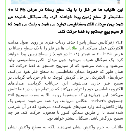
این طلایاب ‌ها هر فلز را با یك سطح رسانا در عرض ۴۵ تا ۶۰
سانتیمتر از سطح زمین پیدا خواهند كرد. یك سیگنال شنیده می
شود چون میدان الكترومغناطیسی تولید می شود و باعث می شود كه
از سیم پیچ جستجو به فضا حركت كند.
VLF
(فرکانس بسیار پایین) حذف ردیاب فلزی بر روی اصول هدایت
الکتریکی عمل می‌کند. این
طلایاب
‌ها هر فلز را با یک سطح رسانا در
عرض ۴۵ تا ۶۰ سانتیمتر (۱۸ تا دو فوت)از سطح زمین پیدا خواهند
کرد. یک سیگنال شنیده می‌شود چون میدان الکترومغناطیسی تولید
می‌شود و باعث می‌شود که از سیم‌پیچ جستجو به فضا حرکت کند.
همان طور که خطوط میدان مغناطیسی به سطح فلز نفوذ می‌کنند،
جریان‌های الکتریکی در حال گردش کوچک به نام جریانات گردابی در
سطح فلز جاری می‌شوند. این جریانات گردابی، میدان‌های
الکترومغناطیسی خود را تولید می‌کنند که در تمام جهات در فضا تابش
می‌کنند. این جریان‌های که مستقیما رو به بالا به سمت سیم‌پیچ
coil
جستجوی
receiver's
انعکاس می‌یابند، برداشته می‌شوند. سپس یک
ولتاژ کاهش‌یافته وارد سیم‌های تقویت‌کننده می‌شود که در آن شرطی
شده‌است تا از طریق بلندگو، کنتور یا هدفون، حرکت کند. هر چه
سطح بزرگ‌تر باشد، سیگنال بیشتر خواهد بود.
طلایاب به جرم واکنش نشان نمی‌دهند بلکه به سطح واکنش نشان