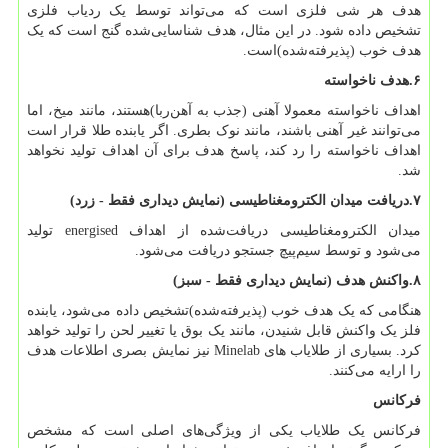
هدف هر شی فلزی است که می‌تواند توسط یک ردیاب فلزی
تشخیص داده شود. در این مثال، هدف شناسایی‌شده گنج است که یک
هدف خوب (پذیرفته‌شده)است.
۶
.
هدف ناخواسته
اهداف ناخواسته معمولا آهنی (جذب به آهن‌ربا)هستند، مانند میخ، اما
می‌توانند غیر آهنی باشند، مانند نوک بطری. اگر یابنده طلا قرار است
اهداف ناخواسته را رد کند، پاسخ هدف برای آن اهداف تولید نخواهد
شد.
۷
.
دریافت میدان الکترومغناطیسی (نمایش دیداری فقط - زرد)
میدان الکترومغناطیسی دریافت‌شده از اهداف
energised
تولید
می‌شود و توسط سیم‌پیچ جستجو دریافت می‌شود.
۸
.
واکنش هدف (نمایش دیداری فقط - سبز)
هنگامی که یک هدف خوب (پذیرفته‌شده)تشخیص داده می‌شود، یابنده
فلز یک واکنش قابل شنیدن، مانند یک بوق یا تغییر لحن را تولید خواهد
کرد. بسیاری از طلایاب های
Minelab
نیز نمایش بصری اطلاعات هدف
را ارایه می‌کنند.
فرکانس
فرکانس یک طلایاب یکی از ویژگی‌های اصلی است که مشخص