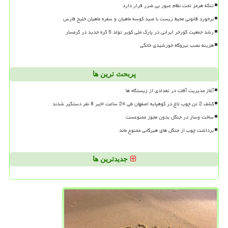
تنگه هرمز تحت نظام عبور بی ضرر قرار دارد
برخورد قانونی محیط زیست با صید کوسه ماهیان و سفره ماهیان خلیج فارس
رشد جمعیت گورخر ایرانی در پارک ملی کویر تولد 5 کره جدید در گرمسار
هزینه نصب نیروگاه خورشیدی خانگی
پربحث ترین ها
آغاز مدیریت آفات در تعدادی از زیستگاه ها
کشف 2 تن چوب تاغ در کوهپایه اصفهان طی 24 ساعت اخیر 8 نفر دستگیر شدند
ساخت وساز در جنگل بدون مجوز ممنوعست
برداشت چوب از جنگل های هیرکانی ممنوع ماند
جدیدترین ها