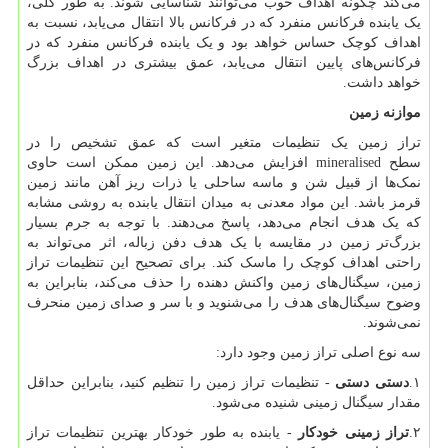
می‌کند چگونه اهداف خوب می‌توانند شناسایی شوند. به طور کلی،
یک یابنده فرکانس منفرد که در فرکانس بالا انتقال می‌یابد، نسبت به
اهداف کوچک حساس خواهد بود و یک یابنده فرکانس منفرد که در
فرکانس‌های پایین انتقال می‌یابد، عمق بیشتری در اهداف بزرگ
خواهد داشت.
موازنه زمین
تراز زمین یک تنظیمات متغیر است که عمق تشخیص را در
سطح
mineralised
افزایش می‌دهد. این زمین ممکن است حاوی
نمک‌ها از قبیل شن و ماسه ساحلی یا ذرات ریز آهن مانند زمین
قرمز باشد. این مواد معدنی به میدان انتقال یابنده به روشی مشابه
که یک هدف انجام می‌دهد، پاسخ می‌دهند. با توجه به جرم بسیار
بزرگ‌تر زمین در مقایسه با یک هدف دفن زباله، اثر می‌تواند به
راحتی اهداف کوچک را ماسک کند. برای تصحیح این تنظیمات تراز
زمین، سیگنال‌های زمین واکنش دهنده را حذف می‌کند، بنابراین به
وضوح سیگنال‌های هدف را می‌شنوید و با سر و صدای زمین منحرف
نمی‌شوند.
سه نوع اصلی تراز زمین وجود دارد
:
۱.
دستی دستی
- تنظیمات تراز زمین را تنظیم کنید، بنابراین حداقل
مقدار سیگنال زمینی شنیده می‌شود.
۲.
تراز زمینی خودکار
- یابنده به طور خودکار بهترین تنظیمات تراز