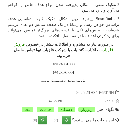
2.تفکیک منفی - امکان پذیرفته شدن انواع هدف خاص را فراهم
می‌آورد و یا رد می‌شود.
3
. Smartfind -
پیشرفته‌ترین اشکال تفکیک. کارت شناسایی هدف
براساس خواص رسانا و رسانا در یک صفحه نمایش دو بعدی ترسیم
شده‌است. بخش‌های تکی یا قسمت‌های بزرگ‌تر نمایش می‌توانند
برای رد کردن اهداف ناخواسته سایه افکنده باشند.
در صورت نیاز به مشاوره و اطلاعات بیشتر در خصوص
فروش
فلزیاب
، طلایاب، گنج یاب با شرکت فلزیاب تیوا تماس حاصل
فرمایید.
09126931900
09123930991
www.tivametaldetectors.ir
1398/01/04
04:25:28
4258
/ 5
5.0
تگهای خبر:
رپورتاژ
,
دستگاه
,
خدمات
,
ثبت
این مطلب را می پسندید؟
(0)
(2)