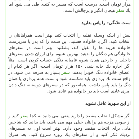
هزار تومان است. درست است كه مسیر به كندی طی می شود اما
یك
سفر
هیجان انگیز و پرچالش است.
سنت «دُنگی» را پاس بدارید
پیش از اینكه وسیله نقلیه را انتخاب كنید بهتر است همراهانتان را
انتخاب كنید. اگر با خانواده هستید، این سنت را كه پدر یا سرپرست
خانواده هزینه ها را تقبل كند، بشكنید. بهتر است در سفرهای
خانوادگی هم دنگتان را بدهید. بهترین شیوه برای ارزان شدن سفرهای
داخلی و خارجی همان شیوه عامیانه دنگی حساب كردن است. مثلاً
اگر اجاره یك خانه شبی ۱۵۰ هزار تومان است، اگر هر كدام از
اعضای خانواده دنگ خودرا بدهند،
سفر
بسیار به صرفه می شود. در
واقع سنت تك پردازی باید شكسته شود و سنت همه پردازی یا همان
دنگ را باید پاس داشت. همانطور كه در سفرهای دوستانه دنگ دادن
امری عادی است باید در خانواده هم عادی شود.
از این شهرها غافل نشوید
اگر مشكل انتخاب مقصد را دارید یعنی نمی دانید به كجا
سفر
كنید و
از سویی هزینه هم برایتان خیلی مهم می باشد، باید بدانید كه شاخص
هایی برای انتخاب مقصد وجود دارد. بهتر است اول به مسیرهای
نزدیك فكر كنید و از سفرهای یك روزه شروع كنید، بعد سراغ