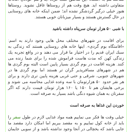
متفاوتی داشته اید. هیچ وقت هم از روستاها غافل نشوید. روستاها
هنوز خیلی درگیر گردشگر نشده اند؛ ضمن اینكه خانه های روستایی
در حال گسترش هستند و بسیار میزبانان خوبی هستند.
با شبی ۵۰ هزار تومان سرپناه داشته باشید
برای اقامت در شهرهای مختلف محل هایی وجود دارند به اسم:
«اقامتگاه بوم گردی». اینها خانه های روستایی هستند كه زندگی به
سبك ایران قدیم را در اختیار ما قرار می دهند و در واقع تجربه یك
زندگی كهن كه مدت هاست فراموش شده را برای شما زنده می
كنند. هزینه اقامت در بوم گردی بسیار پایین است البته بوم گردی ها
هم در شهرهای مسافرپذیر گران تر هستند اما بوم گردی ها در
شهرهای جنوبی، شرقی و حتی غربی هزینه پایین تری دارند و برای
هر نفر حدود ۵۰ هزارتومان با سه وعده غذایی محاسبه می شوند و
برخی هایشان هم تا ۱۵۰ یا ۱۶۰ هزار تومان قیمت دارند كه اگر
سفرتان به همان شیوه دنگی باشد بسیار به صرفه است.
خوردن این غذاها به صرفه است
خیلی وقت ها فكر می نماییم همه مواد غذایی لازم در طول
سفر
را
باید از خانه كول نماییم و به مقصد ببریم اما امكان دارد مقصد ما
جایی باشد كه یخچالی در آنجا وجود نداشته باشد و از سویی جایمان