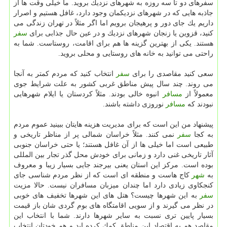
سفرهای دو تا سه روزه به شهرهای نزدیك بروید. ما خیلی وقت ها از
جاذبه هایی كه در شهرهای نزدیكمان وجود دارد، غافل هستیم و اصرار
داریم یك جای دور و پرهیجان برویم اما اگر مثلاً در تهران زندگی می
كنید، قزوین یا زنجان شهرهای نزدیك و در عین حال جذابی برای
سفر
هستند. یكی از بهترین گزینه ها هم برای اقامت، روستاست. شما به
راحتی می توانید به خانه های روستایی و محلی بروید.
سعی كنید مقاصدی را برای
سفر
انتخاب كنید كه مردم كمتر به آنجا
می روند. چند سال پیش مناطق غربی كشور به علت شرایط جوی
معمولاً از
مسافر
انبوه خالی بودند. مثلاً كردستان یا ایلام شهرهایی
نبودند كه
مسافر
نوروزی داشته باشند.
پیشنهاد من این است كه برای مدیریت هزینه هایتان ببینید عموم مردم
به كجا
سفر
نمی كنند. مثلاً خراسان شمالی پر از مناظر تاریخی و
طبیعی است اما خیلی ها از آن غافل هستند؛ یا حتی خراسان جنوبی
آثار تاریخی غنی دارد و زمانی برای خودش محل گذر تجار بین المللی
بوده است. مركز این استان یعنی بیرجند جایی بسیار زیبا و معروف
به
شهر
كاج هاست و منطقه ای است كه از نظر مردم شناسی جای
كنجكاوی زیادی دارد اما چندان میزبان مسافران نیست. حالا مزیت
سفر
به این شهرها چیست؟ هتل های این شهرها تخفیف های خوبی
در نظر می گیرند و از سویی اقامتگاه های بوم گردی
شان باز قیمت
بسیار پایین تری نسبت به سایر شهرها دارند. شما با انتخاب این
مقاصد هم به اقتصاد این مناطق كمك كرده اید و هم خودتان انتخاب