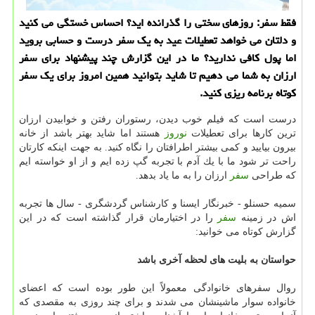
فقط سفر: روزهای سختی را گذرانده اید؟ احساس خستگی می كنید
و دلتان می خواهد تعطیلات عید به یك سفر درست و حسابی بروید
اما پول كافی ندارید؟ ما در این گزارش چند پیشنهاد برای سفر
ارزان به شما می دهیم تا شاید بتوانید همین امروز برای یك سفر
كوتاه برنامه ریزی كنید.
درست است كه فیلم خوب دیدن، رستوران رفتن و خوابیدن ارزان
ترین كارها برای تعطیلات
نوروز
هستند اما شاید بهتر باشد از خانه
بیرون بیایید و كمی بیشتر اطرافتان را نگاه كنید. به جهت اینكه كارتان
راحت تر شود ما با یك آدم با تجربه گپ زده ایم و از او خواسته ایم
كه طراحی
سفر
ارزان را به ما یاد بدهد.
سمیه حسنلو - خبرنگار ایسنا و كارشناس گردشگری - سال ها تجربه
اش در زمینه
سفر
را در اختیارمان قرار گذاشته است كه در این
گزارش كوتاه می خوانید:
حواستان به بلیت های لحظه آخری باشد
روال سفرهای خانوادگی معمولاً این طور بوده است كه اعضای
خانواده سوار ماشینشان می شدند و برای چند روزی به مقصدی كه