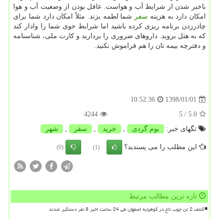
باخبر شدن از شرایط آب و هواست. غافل بودن از وضعیت آب و هوا
امكان دارد به هزینه
سفر
شما لطمه بزند. مثلاً امكان دارد شما برای
چادرزدن برنامه ریزی كرده باشید اما شرایط جوی شما را وادار كند
كه به هتل بروید. داروهای ضروری را بردارید و كارت ملی، شناسنامه
و دفترچه بیمه تان را هم فراموش نكنید.
1398/01/01
10:52:36
4244
/ 5
5.0
تگهای خبر:
بوم گردی
,
خرید
,
سفر
,
شهر
این مطلب را می پسندید؟
(0)
(1)
تازه ترین مطالب مرتبط
کشف 2 تن چوب تاغ در کوهپایه اصفهان طی 24 ساعت اخیر 8 نفر دستگیر شدند