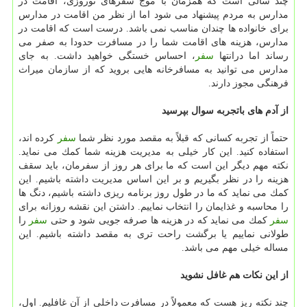
چند سالی است كه همزمان با موج سفرهای نوروزی، اقامت در
مدارس به مردم پیشنهاد می شود اما از نظر من اقامت در مدارس
برای خانواده ها چندان مناسب نمی باشد. درست است كه اقامت در
مدارس، هزینه های اقامت شما را در مسافرت حدودا به صفر می
رساند اما درانتها
سفر
، احساس خستگی خواهید داشت. به جای
مدارس می توانید به مسافرخانه هایی بروید كه از سازمان میراث
فرهنگی مجوز دارند.
از آدم های باتجربه سوال بپرسید
حتماً از تجربه كسانی كه قبلاً به مقصد مورد نظر شما
سفر
كرده اند،
استفاده كنید. این كار خیلی به مدیریت هزینه شما كمك می نماید.
نكته مهم دیگر این است كه ما برای هر روز از سفرمان، باید سقف
هزینه را در نظر بگیریم و بر این اساس مدیریت داشته باشیم. این
كمك می نماید كه ما در طول روز برنامه ریزی داشته باشیم، دنگ ها
را محاسبه و غذایمان را انتخاب نماییم. داشتن این نقشه روزانه برای
سفر
كمك می نماید كه در هزینه ها صرفه جویی شود و حتی
سفر
را
طولانی نماییم یا برگشت راحت تری به مقصد داشته باشیم. این
مساله خیلی مهم می باشد.
از این نكات هم غافل نشوید
چند نكته ریز هست كه معمولاً در مسافرت داخلی از آن غافلیم. اول،