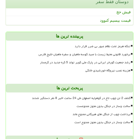
دوستان فقط سفر
فیش حج
قیمت بیسیم کنوود
پربیننده ترین ها
تنگه هرمز تحت نظام عبور بی ضرر قرار دارد
برخورد قانونی محیط زیست با صید کوسه ماهیان و سفره ماهیان خلیج فارس
رشد جمعیت گورخر ایرانی در پارک ملی کویر تولد 5 کره جدید در گرمسار
هزینه نصب نیروگاه خورشیدی خانگی
پربحث ترین ها
کشف 2 تن چوب تاغ در کوهپایه اصفهان طی 24 ساعت اخیر 8 نفر دستگیر شدند
ساخت وساز در جنگل بدون مجوز ممنوعست
برداشت چوب از جنگل های هیرکانی ممنوع ماند
ساخت وساز در جنگل بدون مجوز ممنوع است