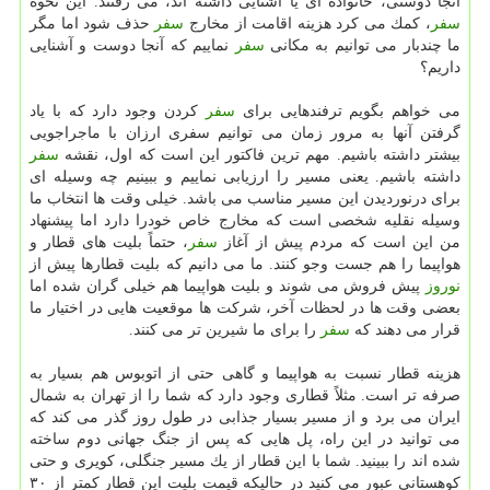
آنجا دوستی، خانواده ای یا آشنایی داشته اند، می رفتند. این نحوه
سفر
، كمك می كرد هزینه اقامت از مخارج
سفر
حذف شود اما مگر
ما چندبار می توانیم به مكانی
سفر
نماییم كه آنجا دوست و آشنایی
داریم؟
می خواهم بگویم ترفندهایی برای
سفر
كردن وجود دارد كه با یاد
گرفتن آنها به مرور زمان می توانیم سفری ارزان با ماجراجویی
بیشتر داشته باشیم. مهم ترین فاكتور این است كه اول، نقشه
سفر
داشته باشیم. یعنی مسیر را ارزیابی نماییم و ببینیم چه وسیله ای
برای درنوردیدن این مسیر مناسب می باشد. خیلی وقت ها انتخاب ما
وسیله نقلیه شخصی است كه مخارج خاص خودرا دارد اما پیشنهاد
من این است كه مردم پیش از آغاز
سفر
، حتماً بلیت های قطار و
هواپیما را هم جست وجو كنند. ما می دانیم كه بلیت قطارها پیش از
نوروز
پیش فروش می شوند و بلیت هواپیما هم خیلی گران شده اما
بعضی وقت ها در لحظات آخر، شركت ها موقعیت هایی در اختیار ما
قرار می دهند كه
سفر
را برای ما شیرین تر می كنند.
هزینه قطار نسبت به هواپیما و گاهی حتی از اتوبوس هم بسیار به
صرفه تر است. مثلاً قطاری وجود دارد كه شما را از تهران به شمال
ایران می برد و از مسیر بسیار جذابی در طول روز گذر می كند كه
می توانید در این راه، پل هایی كه پس از جنگ جهانی دوم ساخته
شده اند را ببینید. شما با این قطار از یك مسیر جنگلی، كویری و حتی
كوهستانی عبور می كنید در حالیكه قیمت بلیت این قطار كمتر از ۳۰