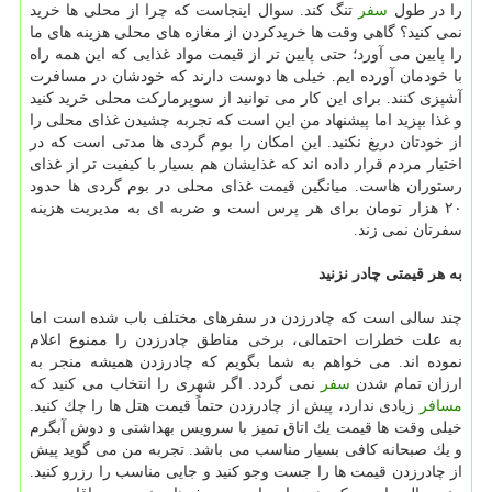
را در طول
سفر
تنگ كند. سوال اینجاست كه چرا از محلی ها خرید
نمی كنید؟ گاهی وقت ها خریدكردن از مغازه های محلی هزینه های ما
را پایین می آورد؛ حتی پایین تر از قیمت مواد غذایی كه این همه راه
با خودمان آورده ایم. خیلی ها دوست دارند كه خودشان در مسافرت
آشپزی كنند. برای این كار می توانید از سوپرماركت محلی خرید كنید
و غذا بپزید اما پیشنهاد من این است كه تجربه چشیدن غذای محلی را
از خودتان دریغ نكنید. این امكان را بوم گردی ها مدتی است كه در
اختیار مردم قرار داده اند كه غذایشان هم بسیار با كیفیت تر از غذای
رستوران هاست. میانگین قیمت غذای محلی در بوم گردی ها حدود
۲۰ هزار تومان برای هر پرس است و ضربه ای به مدیریت هزینه
سفرتان نمی زند.
به هر قیمتی چادر نزنید
چند سالی است كه چادرزدن در سفرهای مختلف باب شده است اما
به علت خطرات احتمالی، برخی مناطق چادرزدن را ممنوع اعلام
نموده اند. می خواهم به شما بگویم كه چادرزدن همیشه منجر به
ارزان تمام شدن
سفر
نمی گردد. اگر شهری را انتخاب می كنید كه
مسافر
زیادی ندارد، پیش از چادرزدن حتماً قیمت هتل ها را چك كنید.
خیلی وقت ها قیمت یك اتاق تمیز با سرویس بهداشتی و دوش آبگرم
و یك صبحانه كافی بسیار مناسب می باشد. تجربه من می گوید پیش
از چادرزدن قیمت ها را جست وجو كنید و جایی مناسب را رزرو كنید.