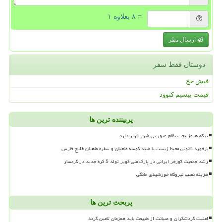
= ۸ بعلاوه ۱
ارسال نظر
دوستان فقط سفر
فیش حج
قیمت بیسیم کنوود
پربیننده ترین ها
تنگه هرمز تحت نظام عبور بی ضرر قرار دارد
برخورد قانونی محیط زیست با صید کوسه ماهیان و سفره ماهیان خلیج فارس
رشد جمعیت گورخر ایرانی در پارک ملی کویر تولد 5 کره جدید در گرمسار
هزینه نصب نیروگاه خورشیدی خانگی
پربحث ترین ها
امنیت گردشگران و صیانت از طبیعت باید همزمان تامین گردد