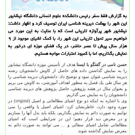
به گزارش فقط سفر رئیس دانشكده علوم انسانی دانشگاه نیشابور
این شهر را بهشت دیرینه شناسی ایران توصیف كرد و اظهار داشت:
نیشابور شهر پرآوازه تاریخی است كه با عنایت به این مورد می
خواهیم سیر تحول تاریخی این شهر را، با كمك اشیای موجود از ۹
هزار سال پیش تا عصر حاضر، در یك فضای موزه ای درخور به
نمایش بگذاریم، اما با كمبود اعتبارات مواجه هستیم.
حسن نامی در گفتگو با ایسنا
هدف از تأسیس موزه دانشگاه نیشابور
را به نمایش گذاشتن داده های حاصل از كاوش دانشجویان رشته
دیرینه شناسی عنوان نمود و توضیح داد: دانشجویان دیرینه شناسی را
هر سال طی یك فصل به منظور اهداف آموزشی، به كاوش می بریم
و بعنوان مثال در هفته پژوهش، حاصل پژوهش های دیرینه شناسی
دانشجویان را به نمایش می گذاریم.
وی با اشاره به اینكه دو نوع اشیای مطالعاتی و اصیل (original) در
موزه وجود دارد، خاطرنشان كرد: اشیای اصیل یا واقعی را نمی
توانیم به صورت دائم به نمایش بگذاریم، بلكه باید بدل آنها را بسازیم
و در معرض دید قرار دهیم؛ این در شرایطی است كه اشیای
مطالعاتی شامل اشیای سفالی و … می توانند به صورت دائم به
معرض نمایش گذاشته شوند.