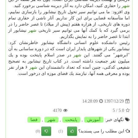
شهر
را حفاری كنید، امكان دارد به آثار دیرینه شناسی برخورد كنید.
وی افزود: ما می توانیم سیر تحول تاریخ نیشابور را بازسازی نماییم،
اما متأسفانه فضایی برای این كار نداریم. آثار ناشی از حفاری تمام
دوره های تاریخی، از هزاره هفتم (پیش از میلاد) تا عصر حاضر را در
برمی گیرد كه با كمك آنها می توانیم سیر تاریخی
شهر
نیشابور از
ابتدا تا عصر حاضر را به نمایش بگذاریم.
رئیس دانشكده علوم انسانی دانشگاه نیشابور خاطرنشان كرد:
نیشابور یكی از شهرهای پایدار ایران است كه در دوره ساسانی به آن
"ابرشهر" می گفتند. این
شهر
در صدر اسلام پایتخت بوده و یك
میلیون نفر جمعیت داشته است. در كتاب تاریخ نیشابور به تصحیح
شفیعی كدكنی، چنین آمده كه تعداد دانشمندان این
شهر
۶ هزار نفر
بوده و معرفی همه آنها، نیازمند یك فضای موزه ای درخور است.
1397/12/29
14:28:09
4170
/ 5
5.0
تگهای خبر:
آموزش
,
پایتخت
,
شهر
,
فضا
این مطلب را می پسندید؟
(0)
(1)