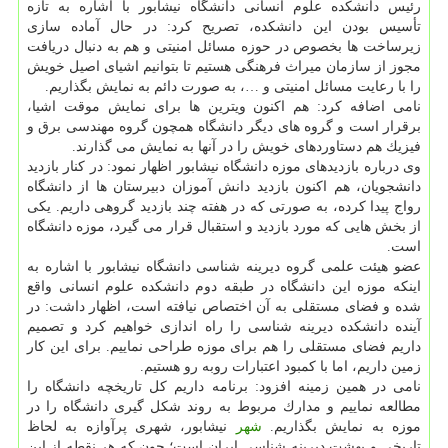
رئیس دانشكده علوم انسانی دانشگاه نیشابور با اشاره به تازه
تأسیس بودن این دانشكده، تصریح كرد: در حال آماده سازی
زیرساخت ها بخصوص در حوزه مسائل امنیتی و هم به دنبال دریافت
مجوز از سازمان میراث فرهنگی هستیم تا بتوانیم اشیای اصیل خویش
را با رعایت مسائل امنیتی و …، به صورت دائم به نمایش بگذاریم.
نامی اضافه كرد: هم اكنون ویترین ها برای نمایش موقت اشیا،
برقرار است و گروه های دیگر دانشگاه همچون گروه مهندسی برق و
فیزیك هم دستاوردهای خویش را در آنها به نمایش می گذارند.
وی درباره بازدیدهای موزه دانشگاه نیشابور اظهار نمود: در كنار بازدید
دانشجویان، هم اكنون بازدید دانش آموزان دبیرستان ها از دانشگاه
رواج پیدا كرده، به صورتی كه در هفته چند بازدید گروهی داریم. یكی
از بخش هایی كه مورد بازدید و استقبال قرار می گیرد، موزه دانشگاه
است.
عضو هیئت علمی گروه دیرینه شناسی دانشگاه نیشابور با اشاره به
اینكه موزه این دانشگاه در طبقه دوم دانشكده علوم انسانی واقع
شده و فضای مستقلی به آن اختصاص نیافته است، اظهار داشت: در
آینده دانشكده دیرینه شناسی را راه اندازی خواهیم كرد و تصمیم
داریم فضای مستقلی را هم برای موزه طراحی نماییم. برای این كار
زمین داریم، اما با كمبود اعتبارات روبه رو هستیم.
نامی در همین زمینه افزود: برنامه داریم كل تاریخچه دانشگاه را
مطالعه نماییم و مدارك مربوط به روند شكل گیری دانشگاه را در
موزه به نمایش بگذاریم.
شهر
نیشابور، شهری پرآوازه به لحاظ
تاریخی و بهشت دیرینه شناسی ایران است؛ چون كه هر نقطه از این