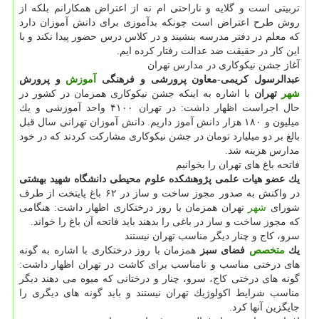
تربیتی است و گلایه و ناراحتی ام نه از اعتراض همكارانم بلكه از
روش طرح اعتراض است چونكه بدآموزی برای دانش آموزان دارد
كه معلم در دفتر مدرسه بنشیند و در كلاس درس حضور پیدا نكند و با
این كار در حقیقت ضد عدالت رفتار كرده ایم.
آغاز جشن نیكوكاری در مدارس تهران
عبدالرسول كریمی-معاون پرورشی و فرهنگی
آموزش
و پرورش
شهر
تهران
با اشاره به اینكه جشن نیكوكاری همزمان در كشور در
حال اجراست اظهار داشت: در تهران ۴۱۰۰ واحد آموزشی و یك
میلیون و ۱۸۰ هزار دانش آموز داریم. دانش آموزان تهرانی سال قبل
بالغ بر دو میلیارد تومان در جشن نیكوكاری مشاركت كردند كه در خود
مدارس هزینه شد.
فاتحه باغ های تهران را بخوانیم
یك عضو هیات علمی پژوهشكده علوم محیطی دانشگاه شهید بهشتی
در واكنش به صدور مجوز ساخت و ساز در ۶۲ باغ پایتخت از طرف
شورای
شهر
تهران همزمان با روز درختكاری اظهار داشت: هنگامی
كه مجوز ساخت و ساز در باغی را بدهند باید فاتحه آن باغ را خواند.
سرو، كاج و چنار دیگر مناسب تهران نیستند
یك
متخصص
فضای سبز
همزمان با روز درختكاری با اشاره به گونه
های درختی مناسب و نامناسب برای كاشت در تهران اظهار داشت:
گونه های درختی كاج، سرو، چنار و درختانی كه میوه می دهند دیگر
مناسب شرایط اكولوژیك تهران نیستند و باید گونه های دیگری را
جایگزین آنها كرد.