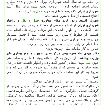
بر اینكه بودجه سال آینده شهرداری تهران ۱۸ هزار و ۸۲۸ میلیارد
تومان است اضافه كرد: از بودجه تعیین شده برای سال آینده
شهرداری تهران ۳۰ درصد متعلق به حوزه
حمل و نقل
است.
افتتاح قسمتی از خط ۷ مترو، هفته آینده
شهریار افندی زاده -قائم مقام معاونت
حمل و نقل
و ترافیك
شهرداری تهران
از افتتاح قسمتی از خط ۷ مترو در روز شنبه هفته
آینده آگاهی داد و اظهار داشت: طبق برنامه ریزی های انجام شده
قسمتی از خطوط ۷ مترو روز شنبه هفته آینده با حضور شهردار
تهران به بهره برداری می رسد و ایستگاه دولت آباد تا میدان شهدا از
خط ۶ باز در اوایل سال آینده به بهره برداری می رسد.
شروع به كار سامانه ملی «پیوند» بزودی
دكتر مهدی شادنوش-رییس مركز مدیریت پیوند و امور بیماری های
وزارت بهداشت
از شروع به كار سامانه پیوند اعضا برای ساماندهی
حوزه
ثبت
پیوند اعضا در كشور آگاهی داد و اظهار داشت: فعلاً در حال
تعبیه سامانه ای هستیم كه از هفته آینده شروع به كار می كند و با
شروع به كار این سامانه كلیه موارد مرگ مغزی، در آن
ثبت
می
شود.
نوشیدن آب سپس ورزش، عامل گرفتگی عضلانی
در حالیكه تا مدت ها تصور می شد نوشیدن آب سپس ورزش از
گرفتگی عضلات جلوگیری می كند، متخصصان با رد این نظریه قدیمی
اعلام نموده اند این كار موجب افزایش احتمال مبتلاشدن به گرفتگی
های دردناك عضلانی می شود. در عوض مصرف بیشتر الكترولیت ها
از آن جایی كه كاهش سطوح نمك و مواد معدنی از عوامل گرفتگی