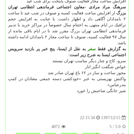
افزایش ساعت مجاز فعالیت صنوف پایتخت برای شب عید
سرهنگ مراد مرادی -معاون اجتماعی فرماندهی انتظامی تهران
بزرگ
از افزایش ساعت فعالیت كسبه و صنوف در شب عید تا ساعت
۲ بامدادان آگاهی داد و اظهار داشت: با عنایت به افزایش حجم
ترافیك در ایام منتهی به اختتام سال خصوصاً در مراكز خرید با تدبیر
فرماندهی انتظامی تهران بزرگ مقرر شد تا در ایام باقی مانده از
سال ۹۷ فعالیت كسبه، صنوف تا ساعت مجاز ۲ بامدادان ادامه داشته
باشد.
به گزارش فقط
سفر
به نقل از ایسنا، پنج خبر پر بازدید سرویس
اجتماعی ایسنا به شرح زیر است:
سرو، كاج و چنار دیگر مناسب تهران نیستند
خواص شگفت انگیز انار
مجوز ساخت و ساز در ۶۲ باغ تهران صادر شد
واكنش بهزیستی به خبر «خودكشی دسته جمعی معتادان در كمپ
بندرعباس»
شیر خانگی صاحبش را خورد
1397/12/15
22:15:34
4072
/ 5
5.0