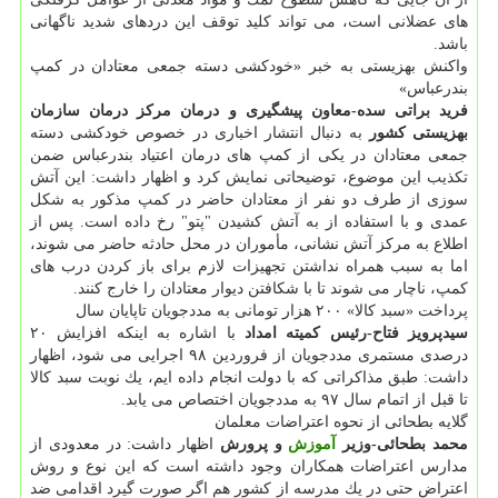
های عضلانی است، می تواند كلید توقف این دردهای شدید ناگهانی
باشد.
واكنش بهزیستی به خبر «خودكشی دسته جمعی معتادان در كمپ
بندرعباس»
فرید براتی سده-معاون پیشگیری و درمان مركز درمان سازمان
بهزیستی كشور
به دنبال انتشار اخباری در خصوص خودكشی دسته
جمعی معتادان در یكی از كمپ های درمان اعتیاد بندرعباس ضمن
تكذیب این موضوع، توضیحاتی نمایش كرد و اظهار داشت: این آتش
سوزی از طرف دو نفر از معتادان حاضر در كمپ مذكور به شكل
عمدی و با استفاده از به آتش كشیدن "پتو" رخ داده است. پس از
اطلاع به مركز آتش نشانی، مأموران در محل حادثه حاضر می شوند،
اما به سبب همراه نداشتن تجهیزات لازم برای باز كردن درب های
كمپ، ناچار می شوند تا با شكافتن دیوار معتادان را خارج كنند.
پرداخت «سبد كالا» ۲۰۰ هزار تومانی به مددجویان تاپایان سال
سیدپرویز فتاح-رئیس كمیته امداد
با اشاره به اینكه افزایش ۲۰
درصدی مستمری مددجویان از فروردین ۹۸ اجرایی می شود، اظهار
داشت: طبق مذاكراتی كه با دولت انجام داده ایم، یك نوبت سبد كالا
تا قبل از اتمام سال ۹۷ به مددجویان اختصاص می یابد.
گلایه بطحائی از نحوه اعتراضات معلمان
محمد بطحائی-وزیر
آموزش
و پرورش
اظهار داشت: در معدودی از
مدارس اعتراضات همكاران وجود داشته است كه این نوع و روش
اعتراض حتی در یك مدرسه از كشور هم اگر صورت گیرد اقدامی ضد