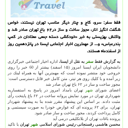
فقط سفر: سرو، كاج و چنار دیگر مناسب تهران نیستند، خواص
شگفت انگیز انار، مجوز ساخت و ساز در۶۲ باغ تهران صادر شد و
واكنش بهزیستی به خبر «خودكشی دسته جمعی معتادان در كمپ
بندرعباس» و... از مهمترین اخبار اجتماعی ایسنا در پانزدهمین روز
از اسفندماه هستند.
به گزارش فقط
سفر
به نقل از ایسنا،
اداره اخبار اجتماعی خبرگزاری
دانشجویان ایران ایسنا امروز (۱۵ اسفند) بیشتر از 60 خبر را روی
خروجی خود منتشر نموده است كه مهمترین آنها به همراه لینك در
زیر آمده و با كلیك روی هر تیتر، متن كامل خبر قابل دسترسی است:
مجوز ساخت و ساز در ۶۲ باغ تهران صادر شد
اعضای شورای
شهر
تهران بامداد امروز در پاسخ به استفساریه
شهرداری تهران در مورد نمایش پروانه ساخت در ۶۲ باغ پایتخت رأی
مثبت دادند. ‎بر اساس این پیشنهاد مقرر شده بنا به پیشنهاد شهردار
تهران، برای ۶۲ پرونده ای كه عوارض خودرا به صورت سیستمی و
كامل پرداخت كردند، مجوز ساخت و ساز صادر شود.
پرونده باغات تهران از بلاتكلیفی درمی آید
محسن هاشمی رفسنجانی-رئیس شورای اسلامی
شهر
تهران
با تاكید