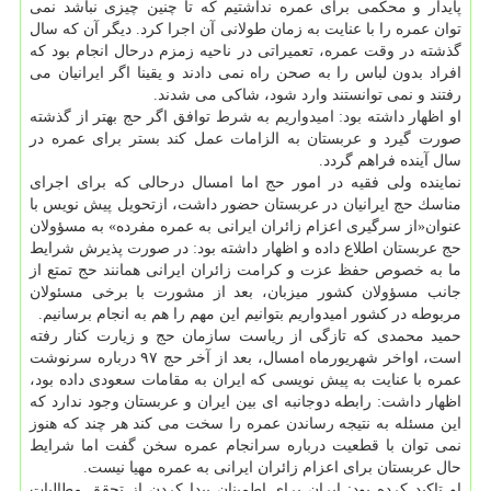
پایدار و محكمی برای عمره نداشتیم كه تا چنین چیزی نباشد نمی
توان عمره را با عنایت به زمان طولانی آن اجرا كرد. دیگر آن كه سال
گذشته در وقت عمره، تعمیراتی در ناحیه زمزم درحال انجام بود كه
افراد بدون لباس را به صحن راه نمی دادند و یقینا اگر ایرانیان می
رفتند و نمی توانستند وارد شود، شاكی می شدند.
او اظهار داشته بود: امیدواریم به شرط توافق اگر حج بهتر از گذشته
صورت گیرد و عربستان به الزامات عمل كند بستر برای عمره در
سال آینده فراهم گردد.
نماینده ولی فقیه در امور حج اما امسال درحالی كه برای اجرای
مناسك حج ایرانیان در عربستان حضور داشت، ازتحویل پیش نویس با
عنوان«از سرگیری اعزام زائران ایرانی به عمره مفرده» به مسؤولان
حج عربستان اطلاع داده و اظهار داشته بود: در صورت پذیرش شرایط
ما به خصوص حفظ عزت و كرامت زائران ایرانی همانند حج تمتع از
جانب مسؤولان كشور میزبان، بعد از مشورت با برخی مسئولان
مربوطه در كشور امیدواریم بتوانیم این مهم را هم به انجام برسانیم.
حمید محمدی كه تازگی از ریاست سازمان حج و زیارت كنار رفته
است، اواخر شهریورماه امسال، بعد از آخر حج ۹۷ درباره سرنوشت
عمره با عنایت به پیش نویسی كه ایران به مقامات سعودی داده بود،
اظهار داشت: رابطه دوجانبه ای بین ایران و عربستان وجود ندارد كه
این مسئله به نتیجه رساندن عمره را سخت می كند هر چند كه هنوز
نمی توان با قطعیت درباره سرانجام عمره سخن گفت اما شرایط
حال عربستان برای اعزام زائران ایرانی به عمره مهیا نیست.
او تاكید كرده بود: ایران برای اطمینان پیدا كردن از تحقق مطالبات