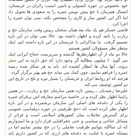
خود بخصوص در حوزه كنسولی و تامین امنیت زائران در عربستان،
امسال همزمان با حج پیش نویس عمره را به سعودی ها تحویل داد
اما اگر این كشور ساز و كاری را مشخص نكند، نمی توان عمره را
اجرا كرد.
قاضی عسكر هم یك ماه بعد همان سخنان رییس وقت سازمان حج و
زیارت را تایید كرده و اظهار داشته بود: حالا نمی توان در این باره
تصمیم گرفت. ما مذاكراتی با عربستان در این باره داشته ایم، اینك
منتظر نظر مسؤولان كشور هستیم.
حالا دو ماه از آن اظهارنظرها گذشته و سرپرست حجاج ایرانی اینك
می گوید: ۶ میلیون مطالبه گر وجود دارد كه حق دارند به این
سفر
بروند، آنها سال ها انتظار كشیده اند. باید به هر شكل شده زمینه
عمره را فراهم نماییم، چون كمك می نماید حج هم بهتر برگزار گردد.
هرچند كه او روابط ایران و عربستان را بسیار تیره و تلخ در تاریخ این
دو كشور توصیف می كند.
علیرضا رشیدیان ـ رییس تازه نفس سازمان حج و زیارت ـ در همین
راستا اظهار نظر كرده و در حاشیه مراسم معارفه اش برقرای عمره
را یكی از دغدغه های اصلی این سازمان برشمرده و در این باره
اظهار نظر كرده است كه «حج ظرفیتی در حوزه دیپلماسی عمومی
برای گسترش تعاملات میان كشورهای اسلامی است و فراتر از
مسائل جناحی و سیاسی و حتی جغرافیایی قرار دارد و ما امیدواریم
كه ان شاالله بتوانیم ظرفیت تعاملی را در حج بیشتر نماییم اما در
مسئله عمره با عنایت به دغدغه های ارزی كه در كشور داریم باید