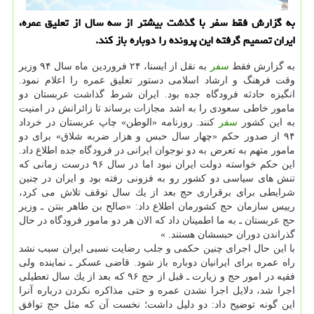
به گزارش فقط سفر با گذشت بیشتر از سه سال از تعلیق عمره،
ایران تصمیم گرفته این پرونده را دوباره باز كند.
به گزارش فقط
سفر
به نقل از ایسنا، ۲۴ فروردین ماه سال ۹۴ وزیر
وقت فرهنگ و ارشاد اسلامی دستور تعلیق عمره را اعلام نمود.
انگیزه حادثه فرودگاه جده بود. ایران شرط گذاشت عربستان دو
مامور خاطی سعودی را به اشد مجازات برساند تا زائرانش در امنیت
به این كشور
سفر
كنند. روزنامه «الوطن» چاپ عربستان در خرداد
۹۴ از صدور حكم «چهار سال حبس و هزار ضربه شلاق» برای دو
مامور متهم به تعرض به دو نوجوان ایرانی در فرودگاه جده اطلاع داد.
این حكم خواسته دولت ایران نبود اما در سال ۹۶ درست زمانی كه
تنش های سیاسی دو كشور رو به فزونی رفته بود و ایران در چنین
شرایطی برای برقراری حج بعد از یك سال توقف تلاش می كرد،
رییس سازمان حج كشورمان اطلاع داد: «صالح بن طاهر بنتن ـ وزیر
حج عربستان ـ به ما اطمینان داد كه الان هر دو مامور فرودگاه در حال
گذراندن دوران حبسشان هستند. »
با این حال اجرای چنین حكمی و جلب رضایت نسبی ایران سبب نشد
راه عمره برای ایرانیان دوباره باز شود. قاضی عسكر ـ نماینده ولی
فقیه در امور حج و زیارت ـ قبل از حج ۹۶ كه بعد از یك سال تعطیلی
اجرا شد، دلایل اجرا نشدن عمره و حتی مذاكره نكردن درباره آنرا
این گونه توضیح داد: دو دلیل داشت؛ نخست آن كه مثل حج توافق