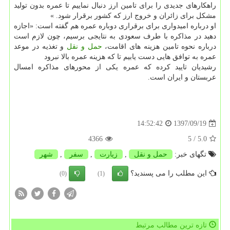
راهكارهای جدیدی را برای تامین ارز دنبال نماییم تا عمره بدون تولید
مشكل برای زائران و خروج ارز كه كشور برقرار شود. »
او درباره امیدواری برای برقراری دوباره عمره هم گفته است: «اجازه
دهید در مذاكره با طرف سعودی به نتایجی برسیم، چون لازم است
درباره نحوه تامین هزینه های اقامت،
حمل و نقل
و تغذیه در موعد
عمره به توافق هایی دست یابیم تا كه هزینه عمره بالا نبرود
رشیدیان تایید كرده كه عمره یكی از محورهای مذاكره امسال
عربستان و ایران است.
1397/09/19
14:52:42
4366
/ 5
5.0
تگهای خبر:
حمل و نقل
,
زیارت
,
سفر
,
شهر
این مطلب را می پسندید؟
(0)
(1)
تازه ترین مطالب مرتبط