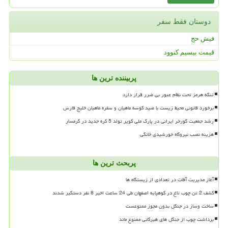
دوستان فقط سفر
فیش حج
قیمت بیسیم کنوود
پربیننده ترین ها
تنگه هرمز تحت نظام عبور بی ضرر قرار دارد
برخورد قانونی محیط زیست با صید کوسه ماهیان و سفره ماهیان خلیج فارس
رشد جمعیت گورخر ایرانی در پارک ملی کویر تولد 5 کره جدید در گرمسار
هزینه نصب نیروگاه خورشیدی خانگی
پربحث ترین ها
آغاز مدیریت آفات در تعدادی از زیستگاه ها
کشف 2 تن چوب تاغ در کوهپایه اصفهان طی 24 ساعت اخیر 8 نفر دستگیر شدند
ساخت وساز در جنگل بدون مجوز ممنوعست
برداشت چوب از جنگل های هیرکانی ممنوع ماند