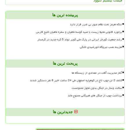
قیمت بیسیم کنوود
پربیننده ترین ها
تنگه هرمز تحت نظام عبور بی ضرر قرار دارد
برخورد قانونی محیط زیست با صید کوسه ماهیان و سفره ماهیان خلیج فارس
رشد جمعیت گورخر ایرانی در پارک ملی کویر تولد 5 کره جدید در گرمسار
هزینه نصب نیروگاه خورشیدی خانگی
پربحث ترین ها
آغاز مدیریت آفات در تعدادی از زیستگاه ها
کشف 2 تن چوب تاغ در کوهپایه اصفهان طی 24 ساعت اخیر 8 نفر دستگیر شدند
ساخت وساز در جنگل بدون مجوز ممنوعست
برداشت چوب از جنگل های هیرکانی ممنوع ماند
جدیدترین ها