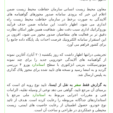
معاون محیط زیست انسانی سازمان حفاظت محیط زیست ضمن
اعلام این خبر كه بزودی سامانه صدور مجوزهای گواهینامه های
آلایندگی به صورت برخط در سازمان حفاظت محیط زیست راه
اندازی می شود، اظهار داشت: این سامانه ضمن حذف فرآیند
بوروكراتیك اداری سبب دقت نظر، شفافیت همین طور امكان نظارت
دقیق تر بر فعالیت های متقاضیان صدور مجوز می شود، افزون بر
این استقرار سامانه الكترونیك فرصت احداث یك پایگاه داده جامع را
برای كشور فراهم می آورد.
تجریشی درانتها اظهار داشت كه روز یكشنبه (۲۰ آبان)، آغازین نمونه
از گواهینامه های آلایندگی خودرویی جدید را برای چند نمونه
موتورسیكلت بنزینی انژكتوری با سطح
استاندارد
یورو ۴ بررسی
گردید و به امضا رسید و نسخه های تایید شده برای مجوز پلاك گذاری
به پلیس ارسال شد.
به گزارش فقط
سفر
به نقل از ایسنا،
تایید نوع رویه ای است كه
برمبنای آن مرجع تایید، گواهی می دهد نوعی از وسیله نقلیه، الزامات
فنی و مقررات اجرایی مربوط به
استاندارد
ملی مرجع یا
استانداردهای جداگانه مربوطه را رعایت كرده است. هـدف از تائید
نوع خودرو، حصول اطمینان از رعایت خاصیت های ایمنی، زیست
محیطی و عملكردی در طراحی و ساخت آن است.