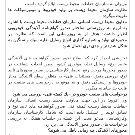
وزیران به سازمان حفاظت محیط زیست ابلاغ گردیده است.
نظارت سازمان محیط زیست بر تولید خودروها و موتورسیكلت ها
تقویت میگردد
معاون محیط زیست انسانی سازمان حفاظت محیط زیست
با اشاره
به لزوم به روزرسانی ساختار صدور گواهینامه آلایندگی
خودرویی
اظهار داشت: هدف از
به روزرسانی این است كه نظارت بر
مجوزهای تولید و شماره گذاری انواع وسایل نقلیه سبك و سنگین به
شكل شدیدتر و جدی تری اعمال شود.
تجریشی اصرار كرد كه اصلاح نحوه صدور گواهینامه های آلایندگی
«تایید نوع» وسایل نقلیه موتوری كشور ضمن احداث شفافیت در
صدور مجوزها موجب رفع انحصار كارشناسی در صدور مجوزهای تایید
نوع، بررسی دقیق «مستندات فنی» به منظور سطح آلایندگی مجاز
خودروها و رسیدگی دقیق و به موقع به درخواست های صنعت در
قالب یك سامانه میگردد.
درخواست های صنعت خودرو در «یك كمیته فنی» بررسی می شود
وی افزود: در این جهت معاونت محیط زیست انسانی سازمان
حفاظت محیط زیست كمیته فنی صدور گواهینامه های تایید نوع و
تطابق تولید را تشكیل داده است كه شامل كارشناسان سازمان
وكارشناسان مدعو است. این كمیته در جلسات هفتگی به بررسی
درخواست های صدور مجوز آلایندگی می پردازد.
مجوزهای آلایندگی چه زمانی باطل می شوند؟