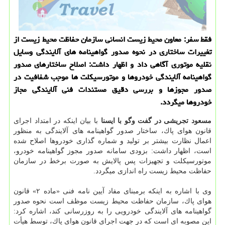
فقط سفر: معاون محیط زیست انسانی سازمان حفاظت محیط زیست از
تغییرات ساختاری در نحوه صدور گواهینامه های آلایندگی وسایل
نقلیه موتوری آگاهی داد و اظهار داشت: اصلاح ساختارهای صدور
گواهینامه آلایندگی خودروها و موتورسیكلت ها موجب شفافیت در
صدور مجوزها و بررسی دقیق مستندات فنی آلایندگی مجاز
خودروها میگردد.
مسعود تجریشی
در گفت وگو با ایسنا
با بیان اینكه در امتداد اجرای
قانون هوای پاك، ساختار صدور گواهینامه های آلایندگی به منظور
اعمال نظارت بیشتر بر تولید و شماره گذاری خودروها اصلاح شده
است، اظهار داشت: بزودی سامانه صدور مجوز گواهینامه خودرو،
موتورسیكلت و تجهیزات پس پالایش به صورت برخط در سازمان
حفاظت محیط زیست راه اندازی میگردد.
وی با اشاره به اینكه برمبنای مفاد آیین نامه فنی «ماده ۲» قانون
هوای پاك، سازمان حفاظت محیط زیست موظف است نحوه صدور
گواهینامه های آلایندگی خودرویی را به روزرسانی كند، اشاره كرد:
این مصوبه ای است كه در جهت اجرای قانون هوای پاك، توسط هیأت