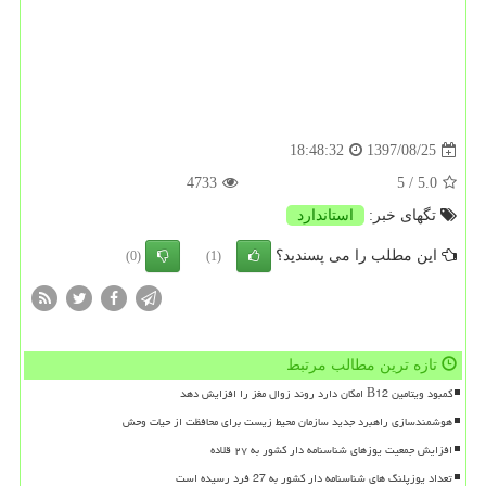
1397/08/25
18:48:32
4733
/ 5
5.0
تگهای خبر:
استاندارد
این مطلب را می پسندید؟
(0)
(1)
تازه ترین مطالب مرتبط
کمبود ویتامین B12 امکان دارد روند زوال مغز را افزایش دهد
هوشمندسازی راهبرد جدید سازمان محیط زیست برای محافظت از حیات وحش
افزایش جمعیت یوزهای شناسنامه دار کشور به ۲۷ قلاده
تعداد یوزپلنگ های شناسنامه دار کشور به 27 فرد رسیده است