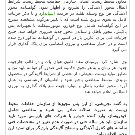
معاون محیط زیست انسانی سازمان حفاظت محیط زیست شرایط
ابطال مجوز آلایندگی را تشریح و اظهار نمود: گواهینامه مجوز
آلایندگی هر نوع وسیله نقلیه در فرمت
استاندارد
و با ذكر جزئیات
كامل به نحوی تدوین شده است كه با تغییر هرگونه مشخصه مندرج
در این گواهینامه شامل نوع خودرو، موتورسیكلت یا تجهیزات پس
پالایش، مجوز باطل و ستاندن مجوز جدید ضروری خواهد شد. چنین
جزئیات فنی برای آغازین بار در كشور در گواهینامه مذكور درج شده
است و در اختیار متقاضی و نیروی انتظامی برای پلاك گذاری قرار
می گیرد.
وی اشاره كرد: برمبنای مفاد قانون هوای پاك و در قالب چارچوب
جدید، هر زمان و به هر نحوی «كمیته فنی صدور گواهینامه تایید نوع و
تطابق تولید زیست محیطی» از تخطی از شرایط آلایندگی در محصول
تولیدی، توسط متقاضی باخبر شود و اطمینان كارشناسی به عمل
آورد، مجوز صادره باطل و موارد جهت منع پلاك گذاری به نیروی
انتظامی اعلام خواهد شد.
به گفته تجریشی، از این پس مجوزها از سازمان حفاظت محیط
زیست به صورت سالانه صادر می شوند و متقاضی شامل
خودروساز، وارد كننده خودرو یا شركت های بازرسی مورد تایید
سازمان باید هر ساله حتی در صورت عدم تغییر در مشخصات فنی
سامانه های كنترل آلایندگی و سطح آلایندگی باردیگر برای تمدید این
مجوز اقدام نمایند.