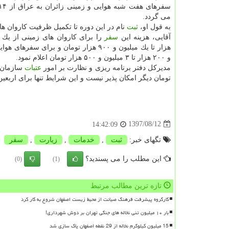
می گردد.
به قول او،
ثبت
نام در این دوره تا تكمیل ظرفیت كاروان ها ا
آقایی، هزینه این
سفر
و ۲۰۰ هزار تا ۳ میلیون و ۵۰۰ هزار تومان اعلام نمود.
مدیركل دفتر برنامه ریزی و نظارت بر امور
عتبات
سازمان 
تومان دیگر امكان پذیر نیست و این شرایط تنها برای اربعین
1397/08/12
14:42:09
تگهای خبر:
ثبت
,
خدمات
,
زیارت
,
سفر
این مطلب را می پسندید؟
(0)
(1)
تازه ترین مطالب مرتبط
کارگروه پیشرفت فرهنگ صیانت از محیط زیست اصفهان شروع به کار کرد
بار ۱۰ میلیون تنی نخاله های جنگی تهران بر دوش شهرداری!
15 میلیون کیلوگرم نخاله از 29 نقطه اصفهان پاک سازی شد