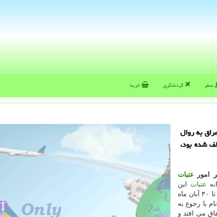
سفر
گردشگری
خرید
عراق به روال
قف شده بود،
ر امور
عتبات
نه
عتبات
این
سازمان برای اعزام كاروان ها به عراق در دوره زمانی ۱۴ تا ۳۰ آبان ماه
ام با رجوع به
ق می افتد و