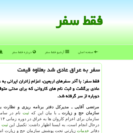
فقط سفر
صفحه اصلی
آرشیو فقط سفر
درباره فقط سفر
سفر به عراق عادی شد بعلاوه قیمت
فقط سفر: با آخر سفرهای اربعین، اعزام زائران ایرانی به 
عادی برگشت و ثبت نام های كاروانی كه برای مدتی متو
دوباره از سر گرفته شد.
مرتضی آقایی ـ مدیركل دفتر برنامه ریزی و نظارت ب
سازمان حج و زیارت ـ
با بیان این كه
ثبت
نام در ساما
درحال انجام است، به ایسنا اظهار داشت: تكمیل این
ثبت
ن
دفاتر
خدمات
زیارتی تحت پوشش سازمان حج و زیارت اتفا