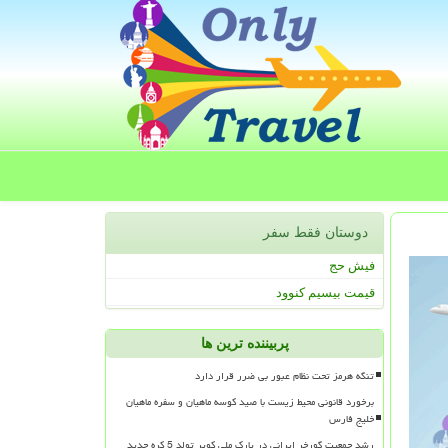
دوستان فقط سفر
فیش حج
قیمت بیسیم کنوود
پربیننده ترین ها
تنگه هرمز تحت نظام عبور بی ضرر قرار دارد
برخورد قانونی محیط زیست با صید کوسه ماهیان و سفره ماهیان
خلیج فارس
رشد جمعیت گورخر ایرانی در پارک ملی کویر تولد 5 کره جدید