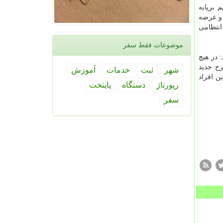
 برپایه
 و عرضه
انتظامی
موضوعات فقط سفر
 در هیچ
رح جدید
شهر
ثبت
خدمات
آموزش
ن افراد
رپورتاژ
دستگاه
پایتخت
سفر