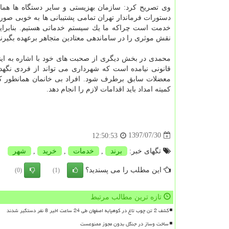
وی تصریح كرد: سازمان بهزیستی و سایر دستگاه ها همانند
دستورات فرماندار تهران تمامی پشتیبانی ها به خوبی صور
خدمت است چراكه ما یك سیستم خدماتی هستیم. بنابرای
نقش موثری را در ساماندهی معتادین متجاهر برعهده بگیرند
محمدی در بخش دیگری از صحبت های خود با اشاره به اینكه
قانونی نیامده است كه شهرداری می تواند از فردی نگهدا
معضلات سابق برطرف شود. افراد بی خانمان همانطور ك
كمیته امداد باید اقدامات لازم را انجام دهد.
1397/07/30
12:50:53
تگهای خبر:
برند
,
خدمات
,
خرید
,
شهر
این مطلب را می پسندید؟
(0)
(1)
تازه ترین مطالب مرتبط
کشف 2 تن چوب تاغ در کوهپایه اصفهان طی 24 ساعت اخیر 8 نفر دستگیر شدند
ساخت وساز در جنگل بدون مجوز ممنوعست