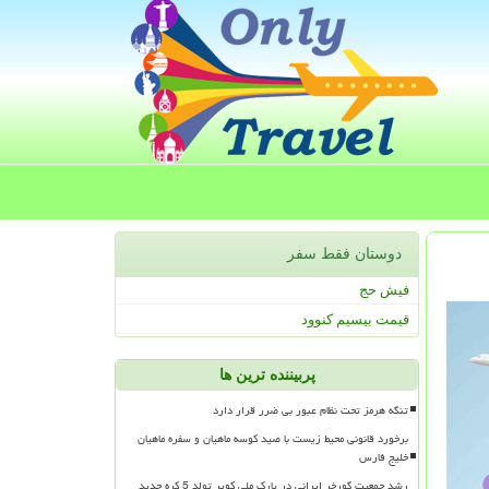
دوستان فقط سفر
فیش حج
قیمت بیسیم کنوود
پربیننده ترین ها
تنگه هرمز تحت نظام عبور بی ضرر قرار دارد
برخورد قانونی محیط زیست با صید کوسه ماهیان و سفره ماهیان
خلیج فارس
رشد جمعیت گورخر ایرانی در پارک ملی کویر تولد 5 کره جدید