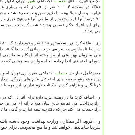
مجتمع فوریت های
خدمات
اجتماعی
شهر
تهران اظهار د
۱۳۸۷ در منطقه ۴، ۲۰۰ نفر از افرادی كه به بیما
هپاتیت و سل مبتلا بودند با تغییر مدیریت بنده رها شدند و 
۵۰ درصد آنها فوت شدند و از مابقی آنها هم هیچ خبری نتوا
برای این افراد حكم قضایی وجود داشت كه باید به بهزیست
می شدند.
وی
شرایط نامطلوبی به سر می برند. زمانی كه به ما گفتند جای
های سازمان بهزیستی از بین رفته اند امكان ساماندهی ای
شورای اجتماعی انجام داده اند امیدواریم مسیرهایی كه به
مدیرعامل سازمان
خدمات
اجتماعی شهرداری تهران اظهار د
در زمینه رفع صدمه های اجتماعی قدم های بزرگی برداریم.
غربالگری و فراهم كردن امكانات لازم نداریم. این مهم با
وی اضافه كرد: ما در زمینه خرید دارو برای افرادی كه در 
آزاد پرداخت می نماییم بدین سان هیچ یارانه ای در این حوز
آزاد حساب می كند چراكه دفترچه بیمه ندارند و گاهی ما تا ۲۰ میلیون تومان برای برخی افراد هزینه پرداخت می نماییم.
وی افزود: اگر همكاری وزارت بهداشت وجود داشته باشد و 
سریعا ساماندهی خواهند شد و ما هیچ محدودیتی برای جمع 