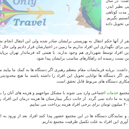
اشت: در سال
ری هایی نظیر ایدز،
در مدت كوتاهی
نستیم بگیریم.
ی تحویل داده
 اضافه كرد: در اسلامشهر ۲۲۵ نفر وجود دارند كه ۸۰ نفر از آنها حكم انتقال به بهزیستی برایشان صادر شده ولی این انتقال انج
ی برای نگهداری این افراد نداریم ما زمین در اختیارشان قرار دادیم ولی حال
ن افراد توسط شهرداری هم وجود ندارند. با همتی كه فرماندار تهران برپای
 بن بست رسیده اند راهكارهای مناسب برایشان پیدا شود.
اشت: برپایه فرمایشات مقام معظم رهبری اگر دستگاه ها به كمك ما بیایند می
 اگر دستگاه ها توانایی تحویل این افراد را داشته باشند ما هیچ محدودیتی
 همكاری دستگاه های مربوط قابل تحقق است.
مجتمع
خدمات
اجتماعی وارد می شوند با مشكل مواجهیم و هزینه های آنان را 
ه به ما داده نمی گردد. از جانب دیگر بیمارستان ها هزینه درمان این افراد را
نمایندگان دستگاه ها در این مجتمع حضور پیدا كنند افراد بعد از ورود به ا
آوری این افراد به علت تكمیل ظرفیت مجتمع نداریم.