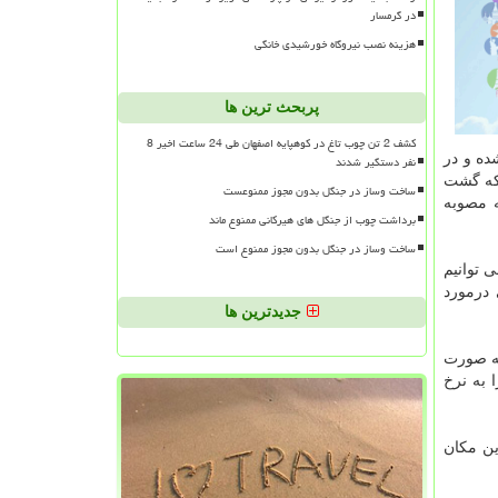
در گرمسار
هزینه نصب نیروگاه خورشیدی خانگی
پربحث ترین ها
کشف 2 تن چوب تاغ در کوهپایه اصفهان طی 24 ساعت اخیر 8
ام نشده و در
نفر دستگیر شدند
 كه گشت
ساخت وساز در جنگل بدون مجوز ممنوعست
ه مصوبه
برداشت چوب از جنگل های هیرکانی ممنوع ماند
ساخت وساز در جنگل بدون مجوز ممنوع است
 توانیم
 درمورد
جدیدترین ها
به صورت
 به نرخ
ین مكان