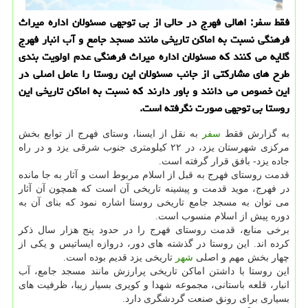
فقط سفر: اهالی فهرج در حالی از بی توجهی مسئولان اداره میراث
فرهنگی نسبت به اماكن تاریخی مانند مسجد جامع و آب انبار فهرج
گلایه می كنند كه مسئولان اداره میراث فرهنگی عدم اولویت بندی
طرح های مشاركتی از جانب مسئولان این روستا را عامل اصلی در
این خصوص می دانند و باور دارند كه نسبت به اماكن تاریخی این
روستا بی توجهی صورت نگرفته است.
به گزارش فقط
سفر
به نقل از ایسنا، وستای فهرج از توابع بخش
مركزی شهرستان یزد، در ۲۲ كیلومتری جنوب شرقی یزد و در راه
جاده یزد- بافق قرار گرفته است.
قدمت روستای فهرج به قبل از اسلام مربوط است و آثار به جا مانده
در فهرج، موید قدمت و پیشینه تاریخی آن است كه همچون آن آثار
می توان به مسجد جامع تاریخی روستا اشاره نمود كه بنای آن به
دوره پیش از اسلام منسوب است.
برخی منابع، قدمت روستای فهرج را در حدود پنج هزار سال ذكر
كرده اند. این روستا در گذشته های دور، دروازه ایساتیس و یكی از
چهار بخش مهم و اصلی
شهر
تاریخی یزد قدیم بوده است.
این روستا با داشتن اماكن تاریخی پرارزش مانند مسجد جامع، آب
انبار، قلعه باستانی، مجموعه شهدا و كویری بسیار زیبا، ظرفیت های
بسیاری برای رونق صنعت گردشگری دارد.