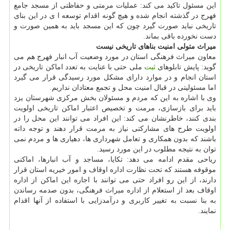
این مسئول تاكید می كند: عملیات مرمتی و حفاظتی از مسجد جامع
فهرج در گذشته انجام شده و هیچ گونه اقدام توسعه ا ی در این بنای
تاریخی نباید صورت گیرد چون كه این مسجد باید به همین صورت و
دست نخورده باقی بماند.
میراث متولی امنیت بناهای تاریخی نیست
معاون میراث فرهنگی استان در مورد وضعیت آب انبار فهرج هم می
گوید: پایش تابلوهای
ثبت
ملی حتی با عنایت به تعدد اماكن تاریخی در
استان انجام و در موارد دارای مشكل مورد رسیدگی قرار می گیرد
اما مسئولیتی در قبال امنیت محل و تجمع معتادان نداریم.
وی با اشاره به این كه مردم و مسئولان بخش مركزی شهرستان یزد
باید برای بازسازی، مرمت و تخصیص اعتبار اماكن تاریخی اولویت
بندی كنند، خاطرنشان می كند: این افراد می توانند این محل را در
اولویت طرح های مشاركتی نیاز به مرمت قرار دهند و توجه داته
باشند كه بدون همكاری و تعامل شهرداری ها، دهیاری ها و مردم نمی
توان به نتیجه مطلوب در این مورد رسید.
ریاحی مقدم ادامه می دهد: تكایا، مساجد و آب انبارها، اماكنی
موقوفه هستند كه تحت نظارت اداره اوقاف و امور خیریه استان قرار
دارند، از این رو افراد حتی می توانند با اجاره این اماكن از اداره
اوقاف بعد از استعلام از اداره میراث فرهنگی، بدون صدمه رساندن
به بنا نسبت به تغییر كاربری و درآمدزایی با استفاده از آنها اقدام
نمایند.