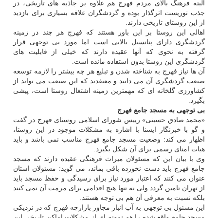
البته فرهنگ بالای مردم فهرج هم علاوه بر جاذبه های تاریخی، در
جذب توریست اثرگذار بوده و گردشگران علاقه بسیاری برای بازدید
از این روستای تاریخی دارند.
اهالی این روستا بر این باور هستند كه فهرج هر چند در زمینه
گردشگری دارای پتانسیل بالایی است اما مورد بی توجهی قرار
گرفته به نحوی كه آنها عقیده دارند كه خیلی از قابلیت های
گردشگری این روستا بدون استفاده مانده است.
آن ها نیاز فهرج به شناخته شدن و تبلیغ هر چه بیشتر را لازمه توسعه
صنعت گردشگری آن می دانند و معتقدند كه این صنعت می تواند از
كشاورزی گلخانه ای كه مهمترین زمینه اشتغال روستا است، پیشی
بگیرد.
بی توجهی به مسجد جامع فهرج
«محمد صادق حسینی» رییس شورای اسلامی روستای فهرج در گفت
و گو با خبرنگار ایسنا با اشاره به مشكلات موجود در این روستا،
اظهار می كند: وضعیت مسجد جامع فهرج مناسب نمی باشد و باید
هیات امنای رسمی برای آن شكل بگیرد.
وی با بیان این كه مسئولان میراث فرهنگی عقیده دارند كه مسجد
جامع فهرج باید دست نخورده باقی بماند، می گوید: مسئولان استان
عنوان می كنند كه اعتبار مورد نیاز برای رسیدگی و حفظ مسجد باید
از تهران تامین گردد ولی نه تنها هیچ اقدامی برای مرمت آن نمی كنند
بلكه نسبت به معرفی آن هم بی توجه هستند.
این مسئول بی توجهی به آب انبار مجاور بازارچه فهرج كه در نزدیكی
مسجد جامع واقع شده را هم نمونه ای از مشكلات اماكن تاریخی این