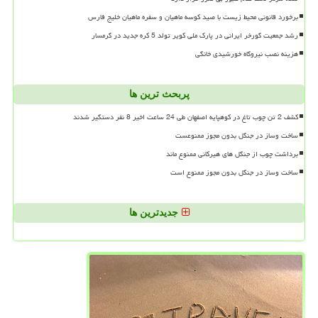
برخورد قانونی محیط زیست با صید کوسه ماهیان و سفره ماهیان خلیج فارس
رشد جمعیت گورخر ایرانی در پارک ملی کویر تولد 5 کره جدید در گرمسار
هزینه نصب نیروگاه خورشیدی خانگی
پربحث ترین ها
کشف 2 تن چوب تاغ در کوهپایه اصفهان طی 24 ساعت اخیر 8 نفر دستگیر شدند
ساخت وساز در جنگل بدون مجوز ممنوعست
برداشت چوب از جنگل های هیرکانی ممنوع ماند
ساخت وساز در جنگل بدون مجوز ممنوع است
جدیدترین ها