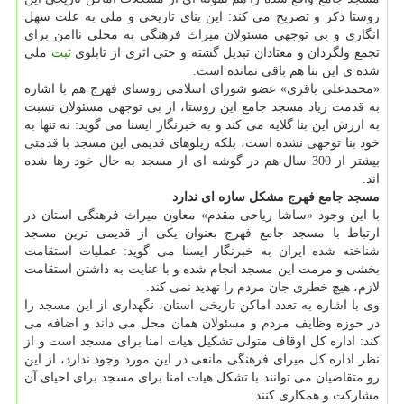
روستا ذكر و تصریح می كند: این بنای تاریخی و ملی به علت سهل
انگاری و بی توجهی مسئولان میراث فرهنگی به محلی ناامن برای
تجمع ولگردان و معتادان تبدیل گشته و حتی اثری از تابلوی
ثبت
ملی
شده ی این بنا هم باقی نمانده است.
«محمدعلی باقری» عضو شورای اسلامی روستای فهرج هم با اشاره
به قدمت زیاد مسجد جامع این روستا، از بی توجهی مسئولان نسبت
به ارزش این بنا گلایه می كند و به خبرنگار ایسنا می گوید: نه تنها به
خود بنا توجهی نشده است، بلكه زیلوهای قدیمی این مسجد با قدمتی
بیشتر از 300 سال هم در گوشه ای از مسجد به حال خود رها شده
اند.
مسجد جامع فهرج مشكل سازه ای ندارد
با این وجود «ساشا ریاحی مقدم» معاون میراث فرهنگی استان در
ارتباط با مسجد جامع فهرج بعنوان یكی از قدیمی ترین مسجد
شناخته شده ایران به خبرنگار ایسنا می گوید: عملیات استقامت
بخشی و مرمت این مسجد انجام شده و با عنایت به داشتن استقامت
لازم، هیچ خطری جان مردم را تهدید نمی كند.
وی با اشاره به تعدد اماكن تاریخی استان، نگهداری از این مسجد را
در حوزه وظایف مردم و مسئولان همان محل می داند و اضافه می
كند: اداره كل اوقاف متولی تشكیل هیات امنا برای مسجد است و از
نظر اداره كل میرای فرهنگی مانعی در این مورد وجود ندارد، از این
رو متقاضیان می توانند با تشكل هیات امنا برای مسجد برای احیای آن
مشاركت و همكاری كنند.