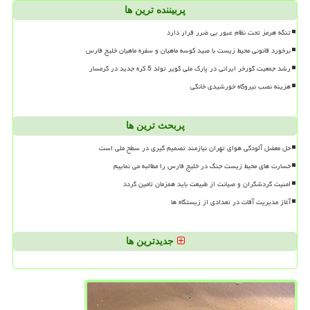
پربیننده ترین ها
تنگه هرمز تحت نظام عبور بی ضرر قرار دارد
برخورد قانونی محیط زیست با صید کوسه ماهیان و سفره ماهیان خلیج فارس
رشد جمعیت گورخر ایرانی در پارک ملی کویر تولد 5 کره جدید در گرمسار
هزینه نصب نیروگاه خورشیدی خانگی
پربحث ترین ها
حل معضل آلودگی هوای تهران نیازمند تصمیم گیری در سطح ملی است
خسارت های محیط زیست جنگ در خلیج فارس را مطالبه می نماییم
امنیت گردشگران و صیانت از طبیعت باید همزمان تامین گردد
آغاز مدیریت آفات در تعدادی از زیستگاه ها
جدیدترین ها