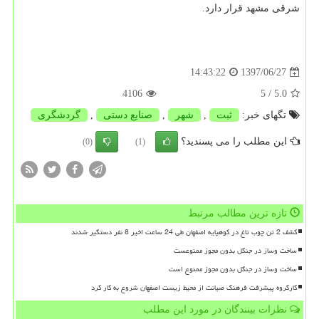
شرقی مشهد قرار دارد.
1397/06/27
14:43:22
4106
/ 5
5.0
تگهای خبر:
ثبت
,
شهر
,
صنایع دستی
,
گردشگری
این مطلب را می پسندید؟
(0)
(1)
تازه ترین مطالب مرتبط
کشف 2 تن چوب تاغ در کوهپایه اصفهان طی 24 ساعت اخیر 8 نفر دستگیر شدند
ساخت وساز در جنگل بدون مجوز ممنوعست
ساخت وساز در جنگل بدون مجوز ممنوع است
کارگروه پیشرفت فرهنگ صیانت از محیط زیست اصفهان شروع به کار کرد
نظرات بینندگان در مورد این مطلب