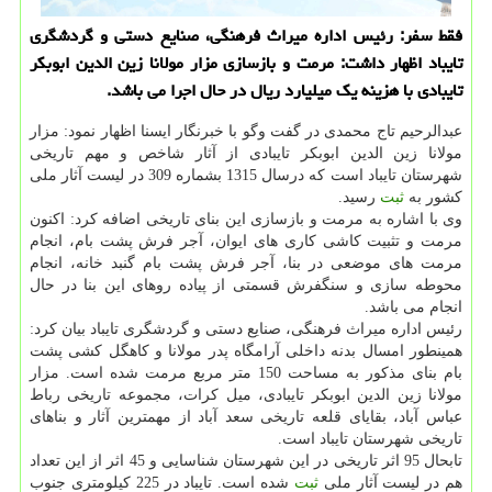
فقط سفر: رئیس اداره میراث فرهنگی، صنایع دستی و گردشگری
تایباد اظهار داشت: مرمت و بازسازی مزار مولانا زین الدین ابوبكر
تایبادی با هزینه یك میلیارد ریال در حال اجرا می باشد.
عبدالرحیم تاج محمدی در گفت وگو با خبرنگار ایسنا اظهار نمود: مزار
مولانا زین الدین ابوبكر تایبادی از آثار شاخص و مهم تاریخی
شهرستان تایباد است كه درسال 1315 بشماره 309 در لیست آثار ملی
كشور به
ثبت
رسید.
وی با اشاره به مرمت و بازسازی این بنای تاریخی اضافه كرد: اكنون
مرمت و تثبیت كاشی كاری های ایوان، آجر فرش پشت بام، انجام
مرمت های موضعی در بنا، آجر فرش پشت بام گنبد خانه، انجام
محوطه سازی و سنگفرش قسمتی از پیاده روهای این بنا در حال
انجام می باشد.
رئیس اداره میراث فرهنگی، صنایع دستی و گردشگری تایباد بیان كرد:
همینطور امسال بدنه داخلی آرامگاه پدر مولانا و كاهگل كشی پشت
بام بنای مذكور به مساحت 150 متر مربع مرمت شده است. مزار
مولانا زین الدین ابوبكر تایبادی، میل كرات، مجموعه تاریخی رباط
عباس آباد، بقایای قلعه تاریخی سعد آباد از مهمترین آثار و بناهای
تاریخی شهرستان تایباد است.
تابحال 95 اثر تاریخی در این شهرستان شناسایی و 45 اثر از این تعداد
هم در لیست آثار ملی
ثبت
شده است. تایباد در 225 كیلومتری جنوب