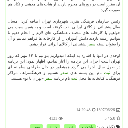
آن مقرر است در روزهای محرم بازدید از هیات های مذهبی و تكایا هم
صورت گیرد.
رئیس سازمان فرهنگی هنری شهرداری تهران اضافه كرد: امسال
سال پشتیبانی از كالای ایرانی لقب گرفته است و به همین سبب می
خواهیم با كارخانه های مختلف هماهنگی های لازم را انجام دهیم تا
بتوانیم زمینه بازدید دانش آموزان را از كارخانه ها فراهم نماییم و آن
را بعنوان بسته
سفر
پشتیبانی از كالای ایرانی قرار دهیم.
اوحدی در انتها با اشاره به اینكه امیدواریم بتوانیم تا ۱۴ مهر كه روز
تهران است اجرای این برنامه را آغاز نماییم، اظهار نمود: این برنامه
در طول سال اجرا می گردد همینطور در حال طراحی سامانه ای
برای
ثبت
نام این بسته های
سفر
هستیم و فرهنگسراها، مراكز
فرهنگی، كتابخانه ها محل
ثبت
نام برنامه
سفر
«تهران با تو» هستند.
1397/06/26
14:29:48
4131
/ 5
5.0
تگهای خبر:
پایتخت
,
ثبت
,
خرید
,
سفر