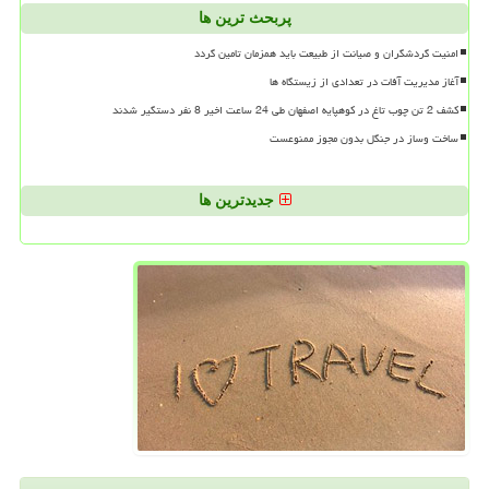
پربحث ترین ها
امنیت گردشگران و صیانت از طبیعت باید همزمان تامین گردد
آغاز مدیریت آفات در تعدادی از زیستگاه ها
کشف 2 تن چوب تاغ در کوهپایه اصفهان طی 24 ساعت اخیر 8 نفر دستگیر شدند
ساخت وساز در جنگل بدون مجوز ممنوعست
جدیدترین ها