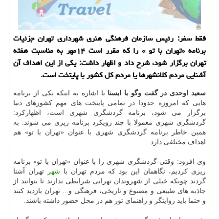
فقط سفر: رئیس سازمان فرهنگی هنری شهرداری تهران جزئیات
برنامه «تهران با تو » را كه مقرر است ۱۴مهر به مناسبت هفته
تهران برگزار شود، شرح داد و اظهار داشت: یكی از این اهداف آن
آشنایی مردم كلانشهرها یا مردم كل كشور با پایتخت است.
سعید اوحدی در گفت وگو با ایسنا
با اشاره به اینكه یكی از برنامه
هایی كه امروزه حدودا در تمامی پایتخت های مهم كشورهای دنیا
برگزار می شود، برنامه گردشگری شهری است، اظهاركرد:
گردشگری شهری معمولا با چند رویكرد برنامه ریزی می شوند. به
همین خاطر برنامه گردشگری شهری با عنوان «تهران با تو» هم
اهداف مختلفی دارد.
وی افزود: وقتی گردشگری شهری را با عنوان «تهران با تو» برنامه
ریزی كردیم، نگاهمان این بود كه مردم تهران با
شهر
تهران آشنا
گردند چونكه خیلی از شهروندان تهرانی شرایطی ندارند تا بتوانند از
جاذبه های طبیعی و مصنوع و تاریخی، فرهنگی و... تهران بازدید كنند
و حتما باید روایتگر و راهنمای تور هم در محل حضور داشته باشند.