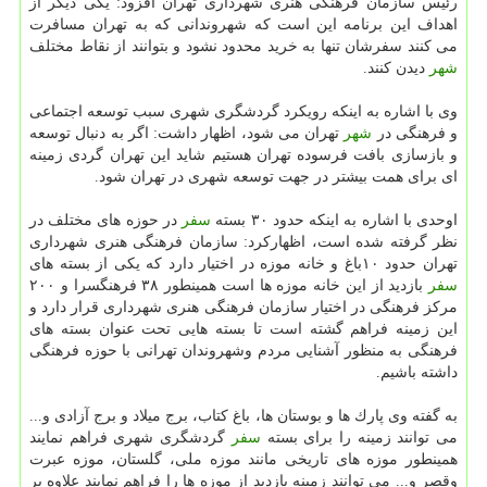
رئیس سازمان فرهنگی هنری شهرداری تهران افزود: یكی دیگر از
اهداف این برنامه این است كه شهروندانی كه به تهران مسافرت
می كنند سفرشان تنها به خرید محدود نشود و بتوانند از نقاط مختلف
شهر
دیدن كنند.
وی با اشاره به اینكه رویكرد گردشگری شهری سبب توسعه اجتماعی
و فرهنگی در
شهر
تهران می شود، اظهار داشت: اگر به دنبال توسعه
و بازسازی بافت فرسوده تهران هستیم شاید این تهران گردی زمینه
ای برای همت بیشتر در جهت توسعه شهری در تهران شود.
اوحدی با اشاره به اینكه حدود ۳۰ بسته
سفر
در حوزه های مختلف در
نظر گرفته شده است، اظهاركرد: سازمان فرهنگی هنری شهرداری
تهران حدود ۱۰باغ و خانه موزه در اختیار دارد كه یكی از بسته های
سفر
بازدید از این خانه موزه ها است همینطور ۳۸ فرهنگسرا و ۲۰۰
مركز فرهنگی در اختیار سازمان فرهنگی هنری شهرداری قرار دارد و
این زمینه فراهم گشته است تا بسته هایی تحت عنوان بسته های
فرهنگی به منظور آشنایی مردم وشهروندان تهرانی با حوزه فرهنگی
داشته باشیم.
به گفته وی پارك ها و بوستان ها، باغ كتاب، برج میلاد و برج آزادی و...
می توانند زمینه را برای بسته
سفر
گردشگری شهری فراهم نمایند
همینطور موزه های تاریخی مانند موزه ملی، گلستان، موزه عبرت
وقصر و... می توانند زمینه بازدید از موزه ها را فراهم نمایند علاوه بر